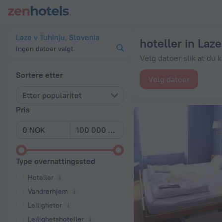
De 20 beste hoteller in Laze v Tuhinju 2026 fra kr 590 - Besti
Laze v Tuhinju, Slovenia
hoteller in Laze
Ingen datoer valgt
Velg datoer slik at du 
Sortere etter
Velg datoer
Etter popularitet
Pris
Type overnattingssted
Hoteller
Vandrerhjem
Leiligheter
Leilighetshoteller