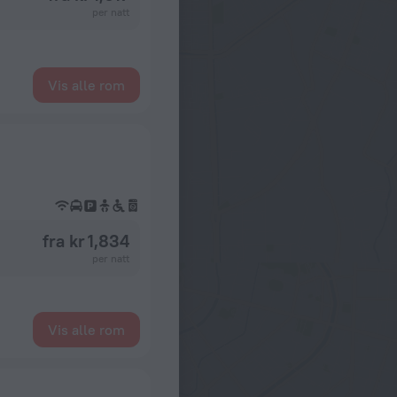
per natt
Vis alle rom
fra kr 1,834
per natt
Vis alle rom