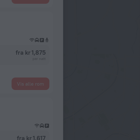
fra kr 1,875
per natt
Vis alle rom
fra kr 1,617