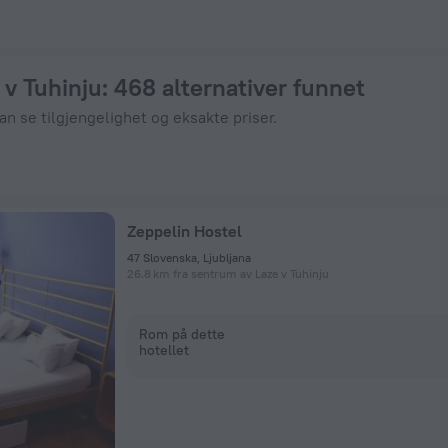
ll nå på ZenHotels.com
 v Tuhinju
: 468 alternativer funnet
kan se tilgjengelighet og eksakte priser.
Zeppelin Hostel
47 Slovenska, Ljubljana
26.8 km fra sentrum av Laze v Tuhinju
Rom på dette
hotellet