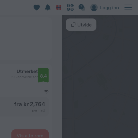
Logg inn
Utvide
Utmerket
8.4
195 anmeldelser
fra kr 2,764
per natt
Vis alle rom