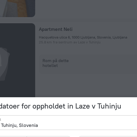
Apartment Neli
Hacquetova ulica 6, 1000 Ljubljana, Slovenia, Ljubljana
25.8 km fra sentrum av Laze v Tuhinju
Rom på dette
hotellet
datoer for oppholdet in Laze v Tuhinju
Apartment Napoleon
l
Trg Francoske Revolucije 4, 1000 Ljubljana, Slovenia, Ljublja
27.5 km fra sentrum av Laze v Tuhinju