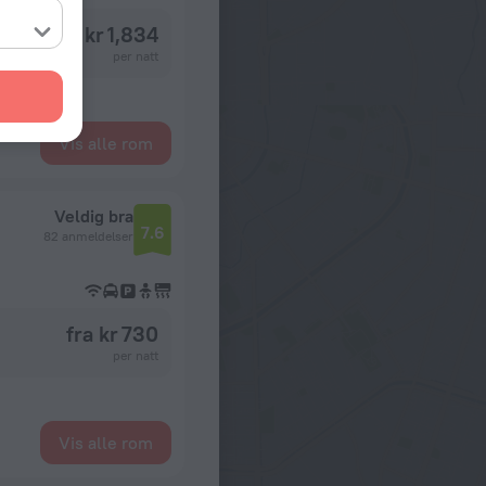
fra kr 1,834
per natt
Vis alle rom
Veldig bra
7.6
82 anmeldelser
fra kr 730
per natt
Vis alle rom