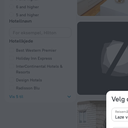
6 and higher
5 and higher
Hotellnavn
Hotellkjede
Best Western Premier
Holiday Inn Express
InterContinental Hotels &
Resorts
Design Hotels
Radisson Blu
Vis 5 til
Velg 
Reisemå