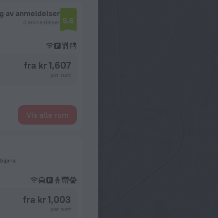
ng av anmeldelser
5.6
4 anmeldelser
fra kr 1,607
per natt
Vis alle rom
ubljana
fra kr 1,003
per natt