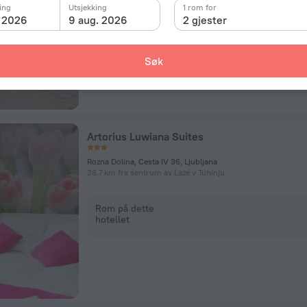
ing
Utsjekking
1 rom for
. 2026
9 aug. 2026
2 gjester
Rom på dette
hotellet
Søk
Artorius Luwiana Suites
Rozna Dolina, Cesta IV 36, Ljubljana
28.7 km fra sentrum av Laze v Tuhinju
Rom på dette
hotellet