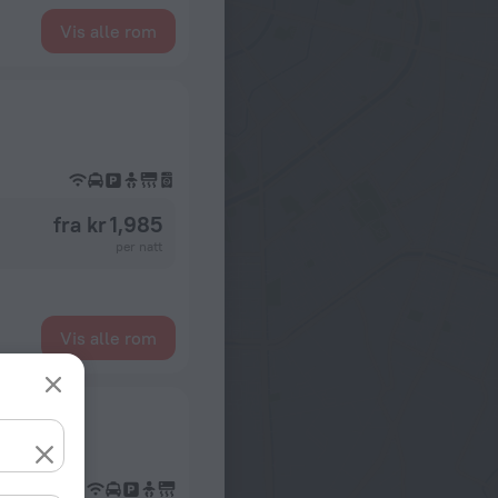
Vis alle rom
fra kr 1,985
per natt
Vis alle rom
na