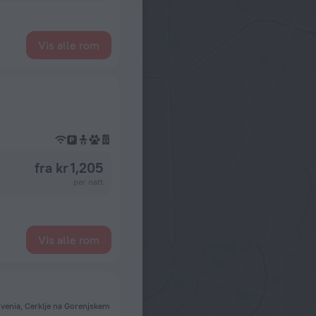
Vis alle rom
fra kr 1,205
per natt
Vis alle rom
venia, Cerklje na Gorenjskem