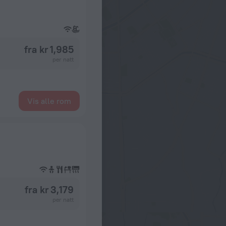
fra kr 1,985
per natt
Vis alle rom
fra kr 3,179
per natt