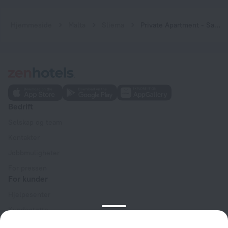
Hjemmeside
Malta
Sliema
Private Apartment - Saint Julians Seafront
Bedrift
Selskap og team
Kontakter
Jobbmuligheter
For pressen
For kunder
Hjelpesenter
Kundestøtte
Reiseblogg