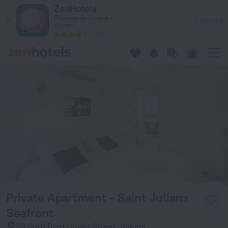
Private Apartment - Saint Julians Seafront in Sliema — Bestil
ZenHotels
Prisene er lavere i
Visning
appen!
4260
Private Apartment - Saint Julians
Seafront
55 Gorg Borg Olivier Street, Sliema