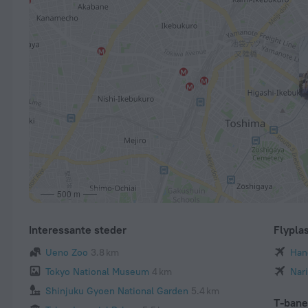
500 m
Interessante steder
Flypla
Ueno Zoo
3.8 km
Han
Tokyo National Museum
4 km
Nari
Shinjuku Gyoen National Garden
5.4 km
T-ban