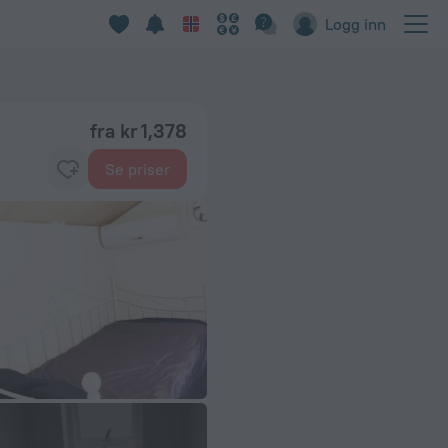
Logg inn
fra kr 1,378
Se priser