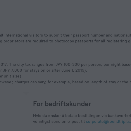
ll international visitors to submit their passport number and nationali
ging proprietors are required to photocopy passports for all registering
, 2017. The city tax ranges from JPY 100-300 per person, per night base
 JPY 7,000 for stays on or after June 1, 2019).
r unit size)
owever, charges can vary, for example, based on length of stay or the
For bedriftskunder
Hvis du ønsker å betale bestillingen via bankoverfør
vennligst send en e-post til
corporate@roundtrip.tra