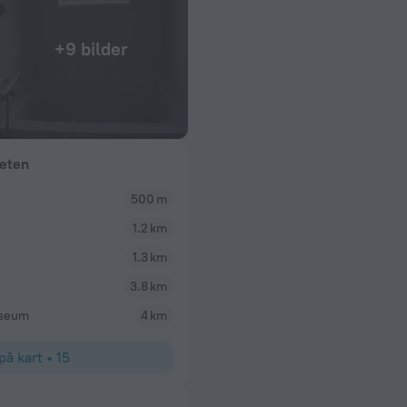
+9 bilder
heten
500 m
1.2 km
1.3 km
3.8 km
useum
4 km
på kart
•
15