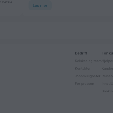
Les mer
Bedrift
For k
Selskap og team
Hjelpe
Kontakter
Kundes
Jobbmuligheter
Reiseb
For pressen
Innstil
Bookin