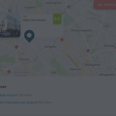
Se hotell
5.6
Start One Home
Bidragsytere
sser
eda Airport
20.4 km
ta International Airport
59.3 km
e