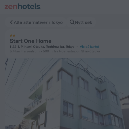
Start One Home i Tokyo — Bestill nå på ZenHotels.com
Alle alternativer i Tokyo
Nytt søk
Start One Home
1-22-1, Minami Otsuka, Toshima-ku, Tokyo
Vis på kartet
5.4 km
fra sentrum
500 m
fra t-banestasjon Shin-ōtsuka