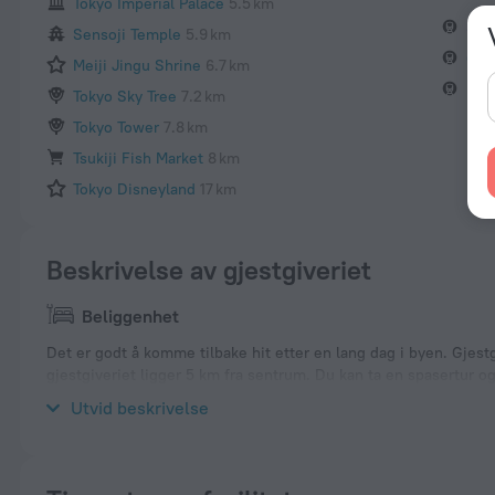
Tokyo Imperial Palace
5.5 km
Shi
Sensoji Temple
5.9 km
Gok
Meiji Jingu Shrine
6.7 km
Myō
Tokyo Sky Tree
7.2 km
Tokyo Tower
7.8 km
Tsukiji Fish Market
8 km
Tokyo Disneyland
17 km
Beskrivelse av gjestgiveriet
Beliggenhet
Det er godt å komme tilbake hit etter en lang dag i byen. Gjest
gjestgiveriet ligger 5 km fra sentrum. Du kan ta en spasertur o
Ueno Zoo og Tokyo National Museum.
Utvid beskrivelse