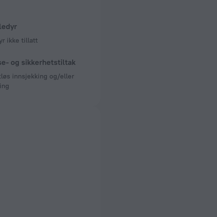
m og etasjer
3 etasjer
ledyr
r ikke tillatt
e- og sikkerhetstiltak
løs innsjekking og/eller
ing