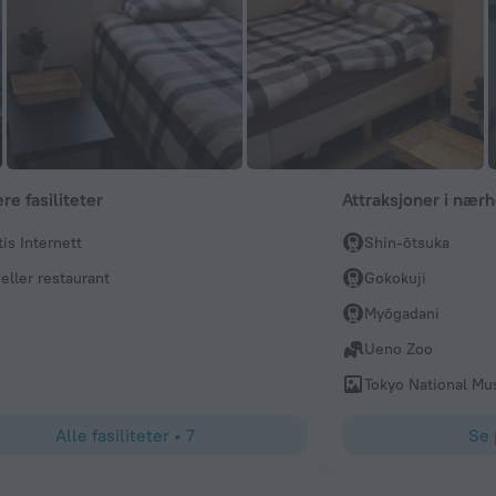
e fasiliteter
Attraksjoner i nær
tis Internett
Shin-ōtsuka
 eller restaurant
Gokokuji
Myōgadani
Ueno Zoo
Tokyo National M
Alle fasiliteter
•
7
Se 