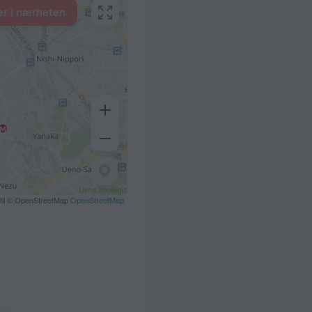
er i nærheten
 til © OpenStreetMap
OpenStreetMap