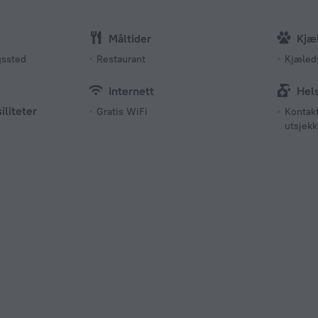
Antall ro
10 rom, 
Måltider
Kjæ
gssted
Restaurant
Kjæledy
Internett
Hels
iliteter
Gratis WiFi
Kontakt
utsjekk