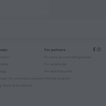
under
For partnere
senter
For eiere av overnattingssteder
tøtte
For reisebyråer
logg
For bedriftskunder
linger for informasjonskapsler
Affiliate program
g Terms & Conditions