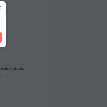
m gjestgiveriet
kontakt
 50, 60 Hz
estet)
 50, 60 Hz