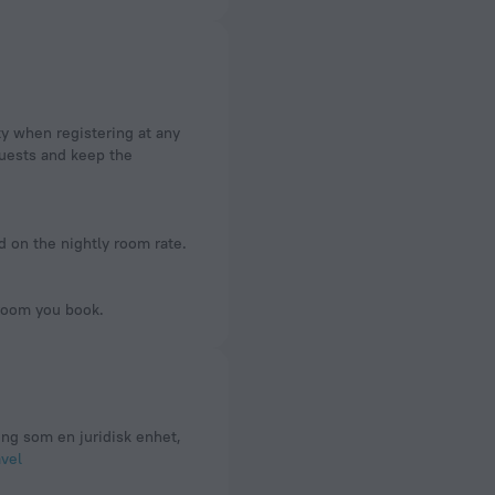
ty when registering at any
 guests and keep the
d on the nightly room rate.
 room you book.
ing som en juridisk enhet,
vel