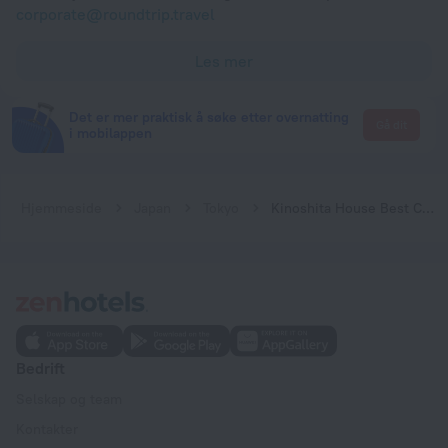
corporate@roundtrip.travel
Les mer
Det er mer praktisk å søke etter overnatting
Gå dit
i mobilappen
Hjemmeside
Japan
Tokyo
Kinoshita House Best Choice for Anime Lovers 2
Bedrift
Selskap og team
Kontakter