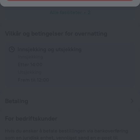
Alle fasiliteter
2
Vilkår og betingelser for overnatting
Innsjekking og utsjekking
Innsjekking
Etter 14:00
Utsjekking
Frem til 12:00
Betaling
For bedriftskunder
Hvis du ønsker å betale bestillingen via bankoverføring
som en juridisk enhet, vennligst send en e-post til