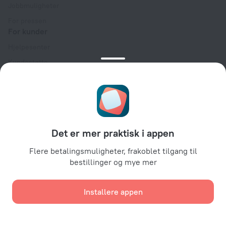
Jobbmuligheter
For pressen
For kunder
Hjelpesenter
Kundestøtte
Reiseblogg
Innstillinger for informasjonskapsler
Booking Terms & Conditions
For partnere
Det er mer praktisk i appen
For eiere av overnattingssteder
For reisebyråer
Flere betalingsmuligheter, frakoblet tilgang til
bestillinger og mye mer
For bedriftskunder
Affiliate program
Installere appen
Sikker betaling