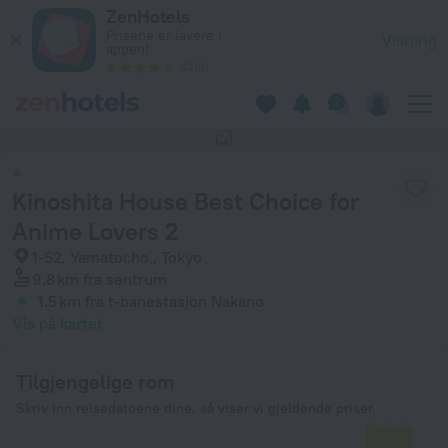
Kinoshita House Best Choice for Anime Lovers 2 i Tokyo — Bes
ZenHotels
Prisene er lavere i
Visning
appen!
4260
Dette hotellet har ingen bilder
Kinoshita House Best Choice for
Anime Lovers 2
1-52, Yamatocho,, Tokyo
9.8 km
fra sentrum
1.5 km
fra t-banestasjon Nakano
Vis på kartet
Tilgjengelige rom
Skriv inn reisedatoene dine, så viser vi gjeldende priser