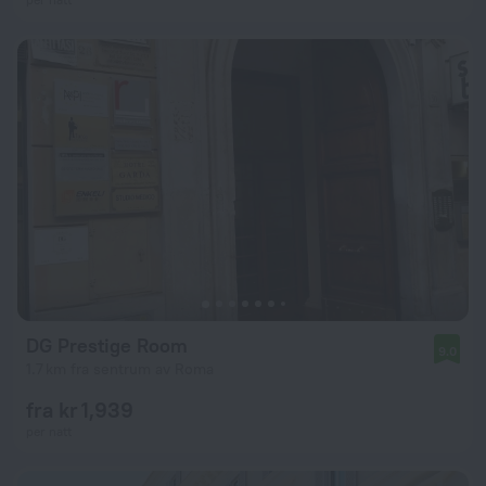
DG Prestige Room
9.0
1.7 km fra sentrum av Roma
fra kr 1,939
per natt