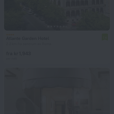
Atlante Garden Hotel
7.6
2.2 km fra sentrum av Roma
fra kr 1,943
per natt