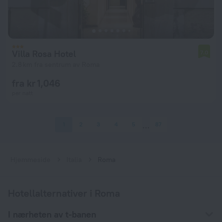
Villa Rosa Hotel
7.0
2.8 km fra sentrum av Roma
fra kr 1,046
per natt
1
2
3
4
5
87
Hjemmeside
Italia
Roma
Hotellalternativer i Roma
I nærheten av t-banen