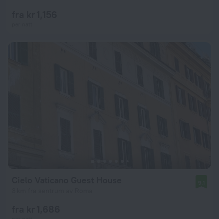
fra kr 1,156
per natt
Cielo Vaticano Guest House
9.1
3 km fra sentrum av Roma
fra kr 1,686
per natt