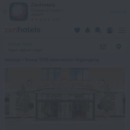
De 20 beste hoteller i Roma 2026 fra kr 779 - Bestill nå på Z
ZenHotels
Prisene er lavere i
Visning
appen!
4260
Roma, Italia
Ingen datoer valgt
hoteller i Roma
: 1733 alternativer tilgjengelig