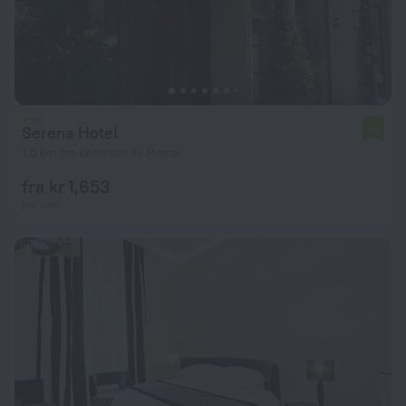
Serena Hotel
7.5
1.5 km fra sentrum av Roma
fra kr 1,653
per natt