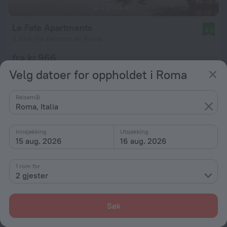
Le Fate Apartments
9.0
3.3 km fra sentrum av Roma
fra kr 966
per natt
Velg datoer for oppholdet i Roma
Reisemål
Roma, Italia
Innsjekking
Utsjekking
15 aug. 2026
16 aug. 2026
1 rom for
2 gjester
Søk