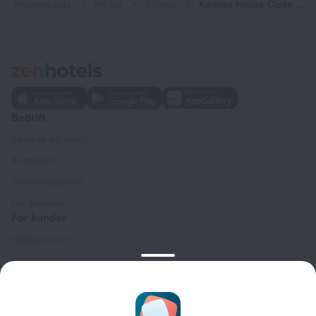
Hjemmeside
Hellas
Alimos
Karolos House Close To Athenian Riviera
Bedrift
Selskap og team
Kontakter
Jobbmuligheter
For pressen
For kunder
Hjelpesenter
Kundestøtte
Reiseblogg
Innstillinger for informasjonskapsler