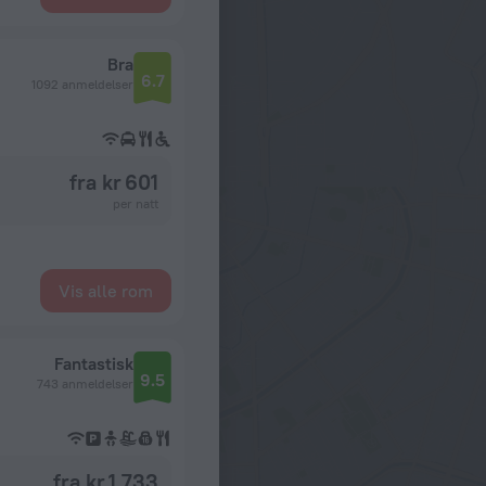
Bra
6.7
1092 anmeldelser
fra kr 601
per natt
Vis alle rom
Fantastisk
9.5
743 anmeldelser
fra kr 1,733