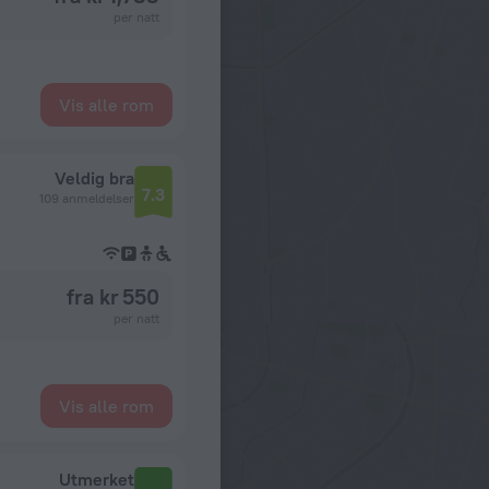
per natt
Vis alle rom
Veldig bra
7.3
109 anmeldelser
fra kr 550
per natt
Vis alle rom
Utmerket