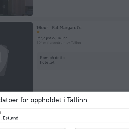
16eur - Fat Margaret's
Põhja pst 27, Tallinn
804 m fra sentrum av Tallinn
Rom på dette
hotellet
datoer for oppholdet i Tallinn
Tallink City Hotel
l
A. Laikmaa 5, Tallinn
708 m fra sentrum av Tallinn