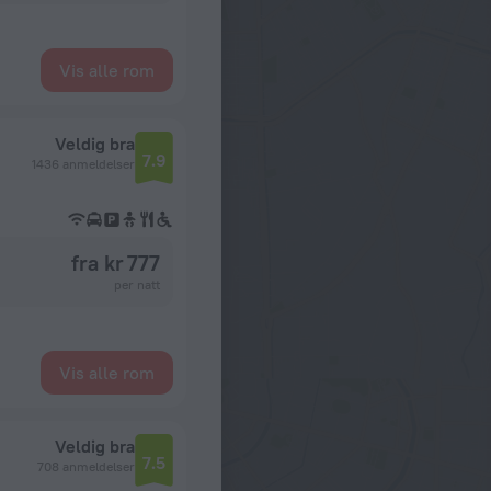
Vis alle rom
Veldig bra
7.9
1436 anmeldelser
fra kr 777
per natt
Vis alle rom
Veldig bra
7.5
708 anmeldelser