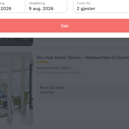
ing
Utsjekking
1 rom for
. 2026
9 aug. 2026
2 gjester
Rom på dette
hotellet
Søk
Oru Hub Hotel Tallinn - Handwritten Collect
Narva mnt 120, Tallinn
3.4 km fra sentrum av Tallinn
Rom på dette
hotellet