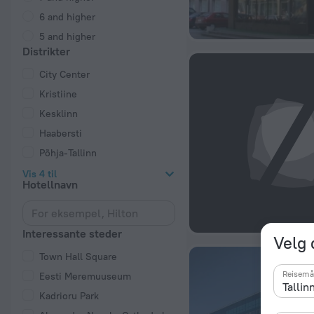
6 and higher
5 and higher
Distrikter
City Center
Kristiine
Kesklinn
Haabersti
Põhja-Tallinn
Vis 4 til
Hotellnavn
Interessante steder
Velg 
Town Hall Square
Reisemå
Eesti Meremuuseum
Kadrioru Park