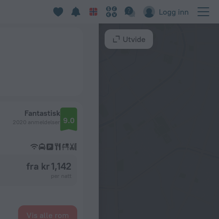
Logg inn
Utvide
Fantastisk
9.0
2020 anmeldelser
fra kr 1,142
per natt
Vis alle rom