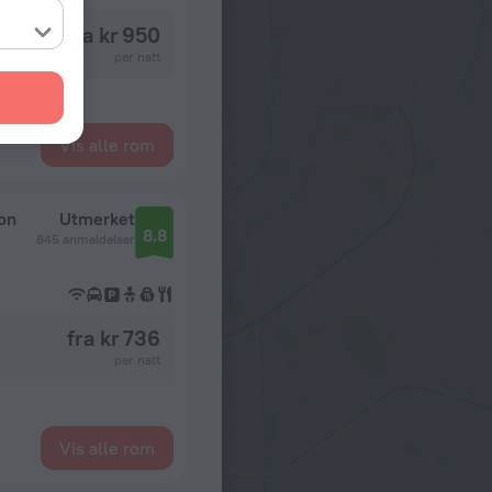
fra kr 950
per natt
Vis alle rom
ion
Utmerket
8.8
845 anmeldelser
fra kr 736
per natt
Vis alle rom