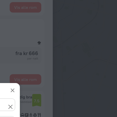
Vis alle rom
fra kr 666
per natt
Vis alle rom
Veldig bra
7.5
1235 anmeldelser