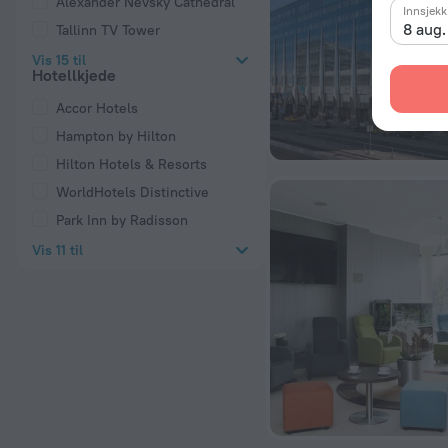
Alexander Nevsky Cathedral
Innsjekk
8 aug
Tallinn TV Tower
Vis 15 til
Hotellkjede
Accor Hotels
Hampton by Hilton
Hilton Hotels & Resorts
WorldHotels Distinctive
Park Inn by Radisson
Vis 11 til