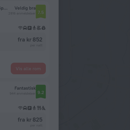
Park Inn by Radisson Meriton Conference & Spa Hotel Tallinn
Veldig bra
7.5
2816 anmeldelser
fra kr 852
per natt
Vis alle rom
Fantastisk
9.2
944 anmeldelser
fra kr 825
per natt