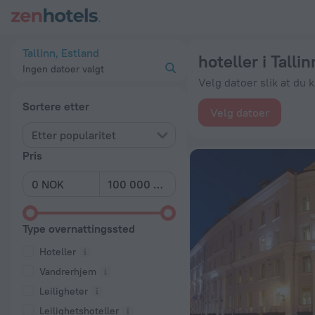
De 20 beste hoteller i Tallinn 2026 fra kr 428 - Bestill nå på 
Tallinn, Estland
hoteller i Tallin
Ingen datoer valgt
Velg datoer slik at du 
Sortere etter
Velg datoer
Etter popularitet
Pris
Type overnattingssted
Hoteller
Vandrerhjem
Leiligheter
Leilighetshoteller