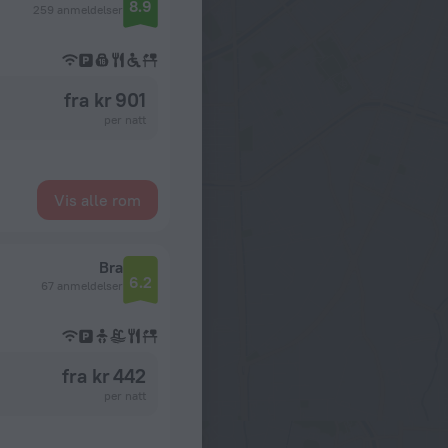
8.9
259 anmeldelser
fra kr 901
per natt
Vis alle rom
Bra
6.2
67 anmeldelser
fra kr 442
per natt