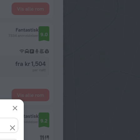
Vis alle rom
Fantastisk
9.0
7334 anmeldelser
fra kr 1,504
per natt
Vis alle rom
Fantastisk
9.2
8551 anmeldelser