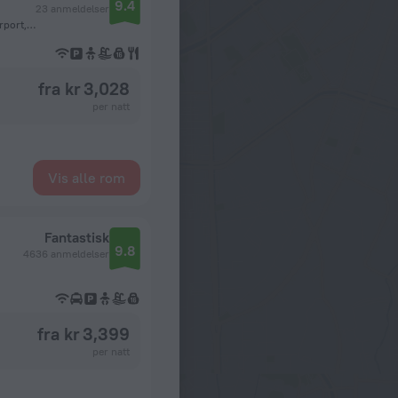
9.4
23 anmeldelser
Sahl Hasheesh, km 27 away from Hurghada International Airport, Hurghada
fra kr 3,028
per natt
Vis alle rom
Fantastisk
9.8
4636 anmeldelser
fra kr 3,399
per natt