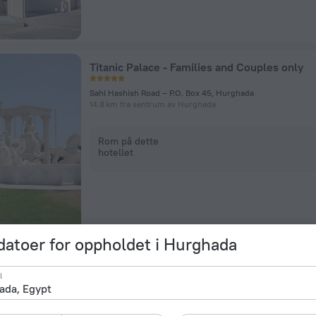
Titanic Palace - Families and Couples only
Sahl Hashish Road – P.O. Box 45, Hurghada
14.8 km fra sentrum av Hurghada
Rom på dette
hotellet
datoer for oppholdet i Hurghada
Mercure Hurghada Hotel
l
Safaga Road, Km 12, Red Sea Governorate, Hurghada
10.1 km fra sentrum av Hurghada