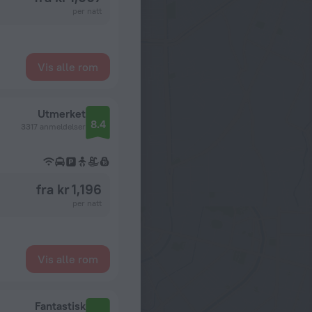
per natt
Vis alle rom
Utmerket
8.4
3317 anmeldelser
fra kr 1,196
per natt
Vis alle rom
Fantastisk