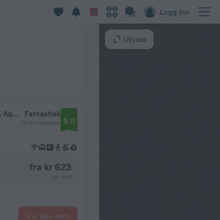
Logg inn
Utvide
Hostgool Beach Chalets Mirage Bay Resort & Aqua Park
Fantastisk
9.0
14 anmeldelser
fra kr 623
per natt
Vis alle rom