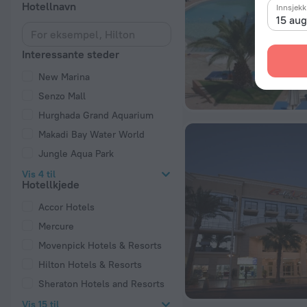
Hotellnavn
Innsjekk
15 au
Interessante steder
New Marina
Senzo Mall
Hurghada Grand Aquarium
Makadi Bay Water World
Jungle Aqua Park
Vis 4 til
Hotellkjede
Accor Hotels
Mercure
Movenpick Hotels & Resorts
Hilton Hotels & Resorts
Sheraton Hotels and Resorts
Vis 15 til