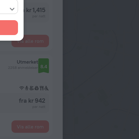
fra kr 1,415
per natt
Vis alle rom
Utmerket
8.4
2258 anmeldelser
fra kr 942
per natt
Vis alle rom