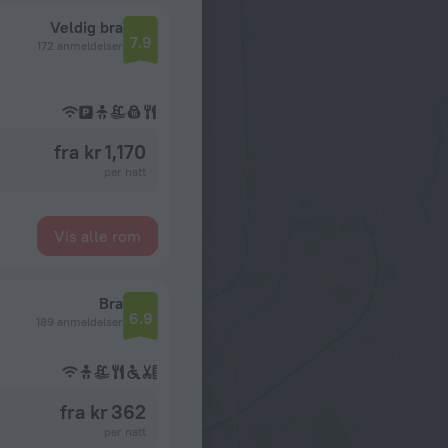
Veldig bra
7.9
172 anmeldelser
fra kr 1,170
per natt
Vis alle rom
Bra
6.9
189 anmeldelser
fra kr 362
per natt