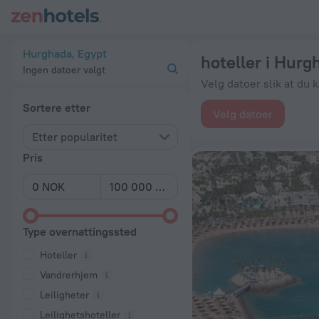
De 20 beste hoteller i Hurghada 2026 fra kr 296 - Bestill nå 
Hurghada, Egypt
hoteller i Hurg
Ingen datoer valgt
Velg datoer slik at du 
Sortere etter
Velg datoer
Etter popularitet
Pris
Type overnattingssted
Hoteller
Vandrerhjem
Leiligheter
Leilighetshoteller