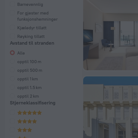
Barnevennlig
For gjester med
funksjonshemninger
Kjæledyr tillatt
Røyking tillatt
Avstand til stranden
Alle
opptil 100 m
opptil 500 m
opptil 1 km
opptil 1.5 km
opptil 2 km
Stjerneklassifisering