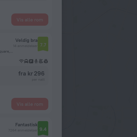
Vis alle rom
Veldig bra
7.7
14 anmeldelser
Red Sea Governorate, 84511, El Dahar, Abdel-Moneim Riad Square, Hurghada
fra kr 296
per natt
Vis alle rom
Fantastisk
9.4
7264 anmeldelser