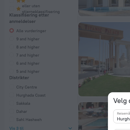
eller uten
stjerneklassifisering
Klassifisering etter
anmeldelser
Alle vurderinger
9 and higher
8 and higher
7 and higher
6 and higher
5 and higher
Distrikter
City Centre
Hurghada Coast
Velg 
Sakkala
Dahar
Reisemå
Sahl Hasheeh
Vis 3 til