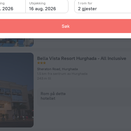
ing
Utsjekking
1 rom for
g. 2026
16 aug. 2026
2 gjester
Rom på dette
hotellet
Søk
Bella Vista Resort Hurghada - All Inclusive
Sheraton Road, Hurghada
1.5 km fra sentrum av Hurghada
243 m til
Rom på dette
hotellet