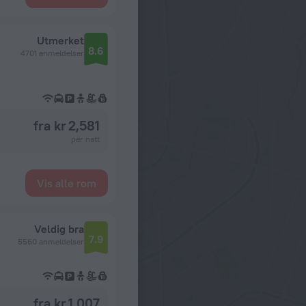
Utmerket
8.6
4701 anmeldelser
fra kr 2,581
per natt
Vis alle rom
Veldig bra
7.9
5560 anmeldelser
fra kr 1,007