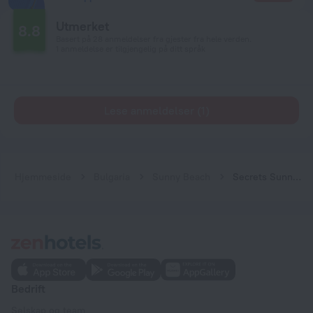
Utmerket
8.8
Basert på 28 anmeldelser fra gjester fra hele verden.
1 anmeldelse er tilgjengelig på ditt språk
Lese anmeldelser (1)
Hjemmeside
Bulgaria
Sunny Beach
Secrets Sunny Beach Resort & Spa - All Inclusive - Adults Only
Bedrift
Selskap og team