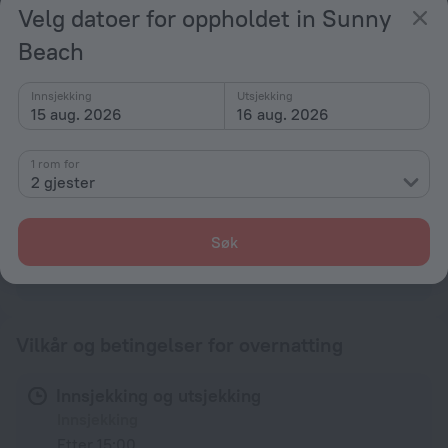
Velg datoer for oppholdet in Sunny
Røykfritt overnattingssted
Beach
Vakthold
Hage
Innsjekking
Utsjekking
15 aug. 2026
16 aug. 2026
Terrasse
Kun for voksne
1 rom for
2 gjester
Tilgjengelig for funksjonshemninger
Tilrettelagt for funksjonshemninger
Søk
Alle fasiliteter
50
Vilkår og betingelser for overnatting
Innsjekking og utsjekking
Innsjekking
Etter 15:00