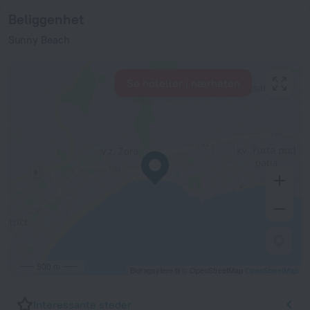
Beliggenhet
Sunny Beach
Se hoteller i nærheten
500 m
Bidragsytere til © OpenStreetMap
OpenStreetMap
Interessante steder