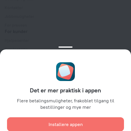
Kontakter
Jobbmuligheter
For pressen
For kunder
Hjelpesenter
Kundestøtte
Reiseblogg
Innstillinger for informasjonskapsler
Booking Terms & Conditions
For partnere
Det er mer praktisk i appen
For eiere av overnattingssteder
For reisebyråer
Flere betalingsmuligheter, frakoblet tilgang til
bestillinger og mye mer
For bedriftskunder
Affiliate program
Installere appen