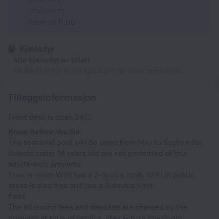
Utsjekking
Frem til 11:00
Kjæledyr
Alle kjæledyr er tillatt
49.98 EUR for hvert kjæledyr for hele oppholdet
Tilleggsinformasjon
Front desk is open 24/7.
Know Before You Go
The seasonal pool will be open from May to September.
Guests under 18 years old are not permitted at this
adults-only property.
Free in-room WiFi has a 2-device limit. WiFi in public
areas is also free and has a 2-device limit.
Fees
The following fees and deposits are charged by the
property at time of service, check-in, or check-out.