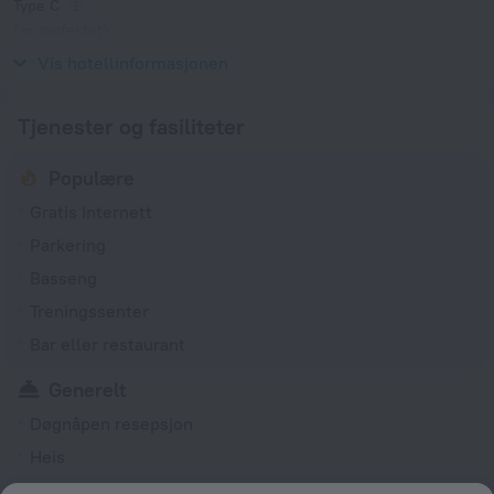
Type C
(grunnfestet)
230 V / 50 Hz
Vis hotellinformasjonen
Tjenester og fasiliteter
Populære
Gratis Internett
Parkering
Basseng
Treningssenter
Bar eller restaurant
Generelt
Døgnåpen resepsjon
Heis
Valutaveksling