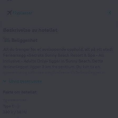
Flyplasser
Beskrivelse av hotellet
Beliggenhet
Alt du trenger for et avslappende opphold, alt på ett sted!
Ferieanlegg «Secrets Sunny Beach Resort & Spa - All
Inclusive - Adults Only» ligger in Sunny Beach. Dette
ferieanlegget ligger 3 km fra sentrum. Du kan ta en
spasertur og utforske omgivelsene til ferieanlegget —
Sand Fest Burgas, Park Veleka og Park Slaveykov.
Utvid beskrivelse
Fakta om hotellet
Type stikkontakt
Type C
230 V / 50 Hz