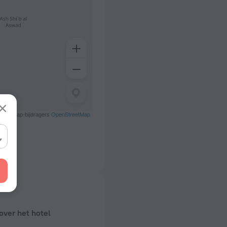
treetMap-bijdragers
OpenStreetMap
over het hotel