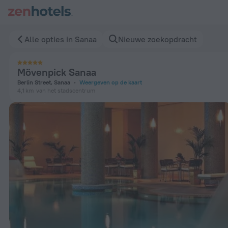
Mövenpick Sanaa in Sanaa — Boek nu op ZenHotels.com
Alle opties in Sanaa
Nieuwe zoekopdracht
Mövenpick Sanaa
Berlin Street, Sanaa
Weergeven op de kaart
4,1 km
van het stadscentrum