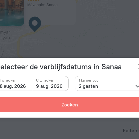
Mövenpick Sanaa
electeer de verblijfsdatums in Sanaa
© OpenS
Inchecken
Uitchecken
1 kamer voor
8 aug. 2026
9 aug. 2026
2 gasten
Zoeken
Feiten 