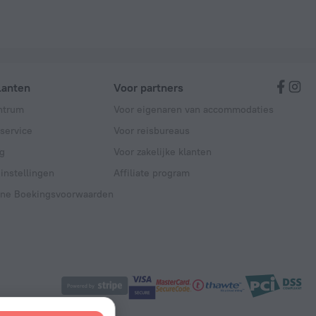
lanten
Voor partners
ntrum
Voor eigenaren van accommodaties
service
Voor reisbureaus
g
Voor zakelijke klanten
instellingen
Affiliate program
ne Boekingsvoorwaarden