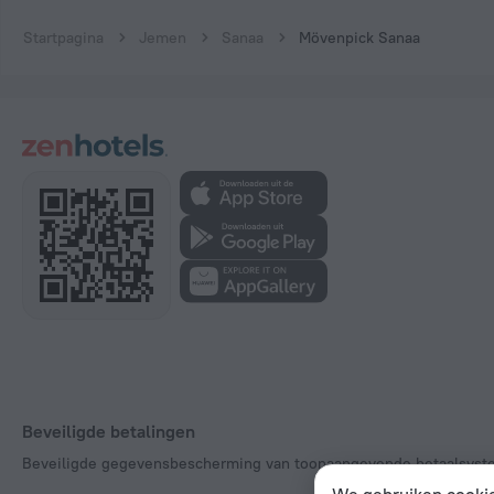
Startpagina
Jemen
Sanaa
Mövenpick Sanaa
Beveiligde betalingen
Beveiligde gegevensbescherming van toonaangevende betaalsyst