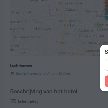
S
500 m
Luchthavens
Sana'a International Airport
12,4 km
Beschrijving van het hotel
In het hotel