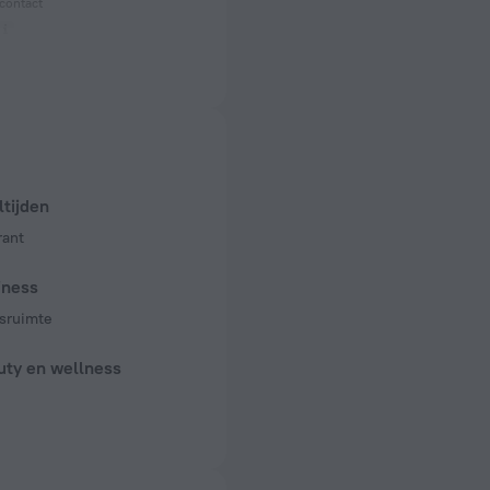
contact
 50 Hz
 50 Hz
 50 Hz
tijden
rant
iness
sruimte
uty en wellness