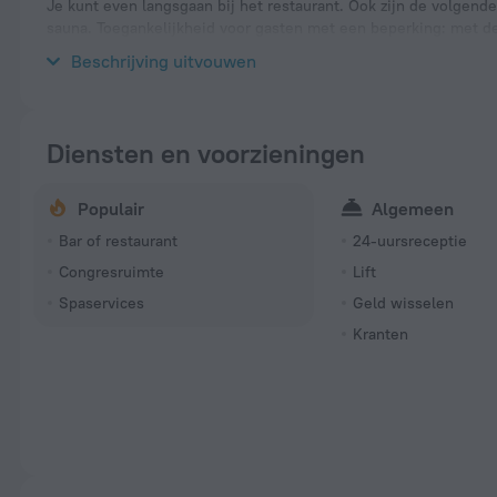
Je kunt even langsgaan bij het restaurant. Ook zijn de volgende
sauna. Toegankelijkheid voor gasten met een beperking: met de 
voor gasten ook een wasmachine en een pers.
Beschrijving uitvouwen
Diensten en voorzieningen
Populair
Algemeen
Bar of restaurant
24-uursreceptie
Congresruimte
Lift
Spaservices
Geld wisselen
Kranten