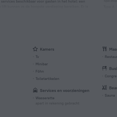
Type stop
 services beschikbaar voor gasten in het hotel: een
lift kunnen ze de hoogste verdieping bereiken. Er is
Type A
230 V /
Type G
230 V /
Type G
230 V /
Kamers
Maal
Tv
Restau
Minibar
Bus
Föhn
Congre
Toiletartikelen
Bea
Services en voorzieningen
Sauna
Wasserette
apart in rekening gebracht