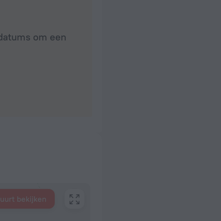
e datums om een
buurt bekijken