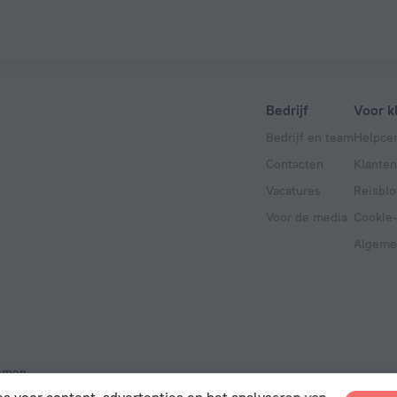
Bedrijf
Voor k
Bedrijf en team
Helpce
Contacten
Klanten
Vacatures
Reisblo
Voor de media
Cookie-
Algeme
emen.