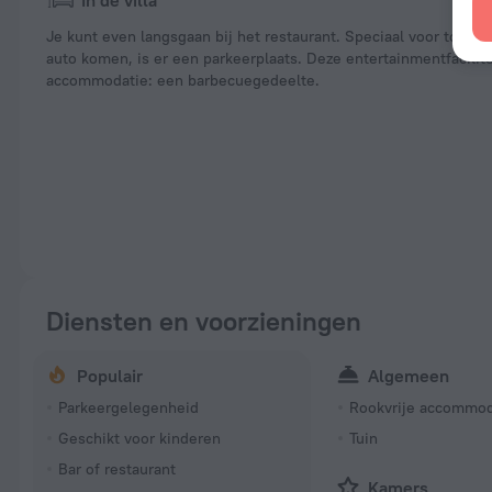
In de villa
Je kunt even langsgaan bij het restaurant. Speciaal voor toeris
auto komen, is er een parkeerplaats. Deze entertainmentfacilitei
accommodatie: een barbecuegedeelte.
Diensten en voorzieningen
Populair
Algemeen
Parkeergelegenheid
Rookvrije accommod
Geschikt voor kinderen
Tuin
Bar of restaurant
Kamers