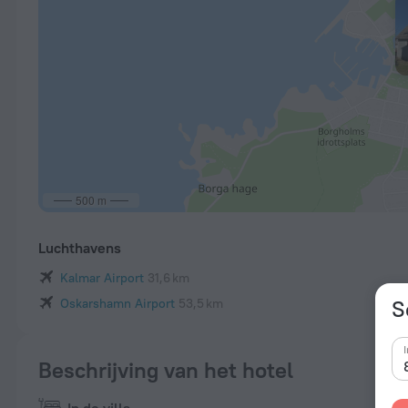
500 m
Luchthavens
Kalmar Airport
31,6 km
Oskarshamn Airport
53,5 km
S
Beschrijving van het hotel