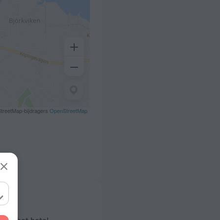
treetMap-bijdragers
OpenStreetMap