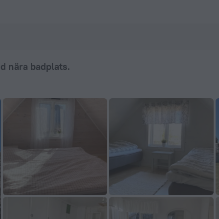
s. in Borgholm — Boek nu op ZenHotels.com
d nära badplats.