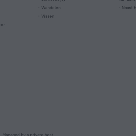
Wandelen
Naast h
Vissen
tor
s. Managed by a private host