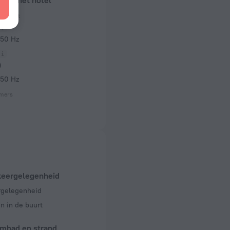
over het hotel
contact
 50 Hz
)
 50 Hz
amers
keergelegenheid
rgelegenheid
n in de buurt
mbad en strand