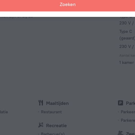
Feiten 
Zoeken
Type stop
ten die met de
ten zijn er bij de
Type C
230 V /
Type C
(geaard
230 V /
Aantal k
1 kamer
Maaltijden
Par
atie
Restaurant
Parkee
Parkere
Recreatie
Zwe
Barbecue(s)