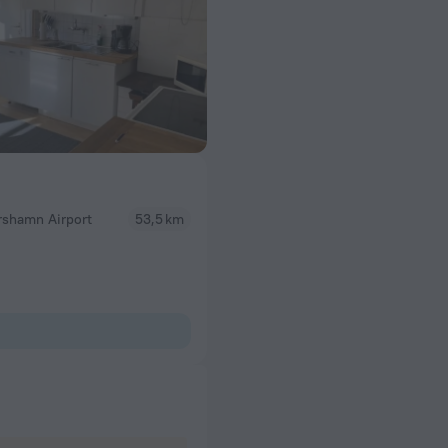
rshamn Airport
53,5 km
2