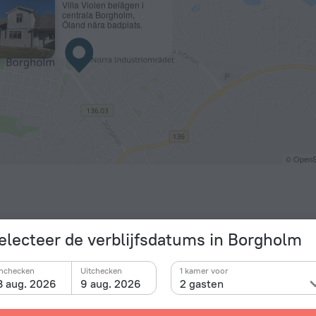
Villa Violen belägen i
centrala Borgholm,
Öland nära badplats.
© OpenS
electeer de verblijfsdatums in Borgholm
Inchecken
Uitchecken
1 kamer voor
8 aug. 2026
9 aug. 2026
2 gasten