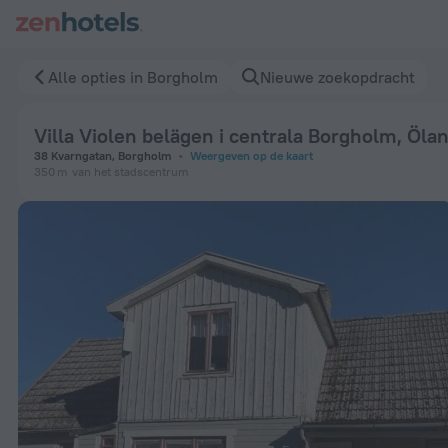
Villa Violen belägen i centrala Borgholm, Öland nära badplat
Alle opties in Borgholm
Nieuwe zoekopdracht
Villa Violen belägen i centrala Borgholm, Ölan
38 Kvarngatan, Borgholm
Weergeven op de kaart
350 m
van het stadscentrum