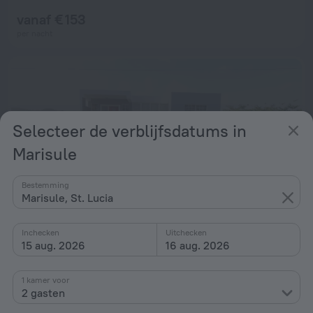
vanaf € 153
per nacht
Selecteer de verblijfsdatums in
Marisule
Bestemming
Marisule, St. Lucia
Inchecken
Uitchecken
15 aug. 2026
16 aug. 2026
Operative Car Rental & La Porsuette Inn
10
639 m vanaf het centrum van Marisule
1 kamer voor
2 gasten
vanaf € 179