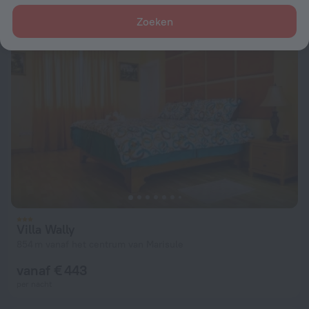
per nacht
Zoeken
Villa Wally
854 m vanaf het centrum van Marisule
vanaf € 443
per nacht