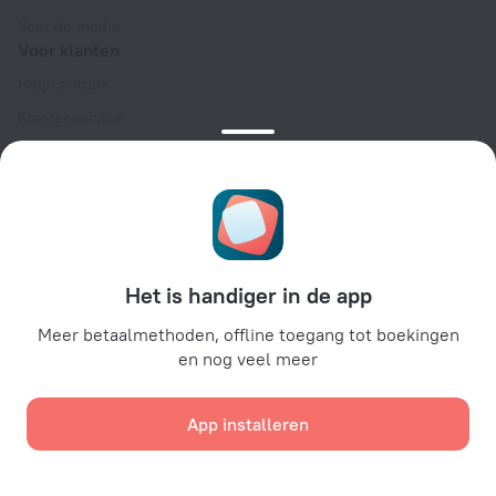
Voor de media
Voor klanten
Helpcentrum
Klantenservice
Reisblog
Cookie-instellingen
Algemene Boekingsvoorwaarden
Voor partners
Voor eigenaren van accommodaties
Het is handiger in de app
Voor reisbureaus
Meer betaalmethoden, offline toegang tot boekingen
Voor zakelijke klanten
en nog veel meer
Affiliate program
App installeren
Beveiligde betalingen