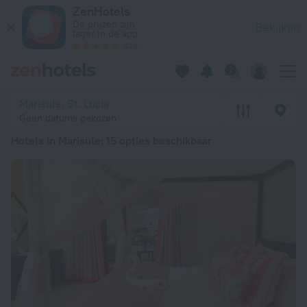
20 beste Hotels in Marisule 2026 vanaf € 150 - Boek nu op Z
ZenHotels
De prijzen zijn
Bekijken
lager in de app.
4260
Marisule, St. Lucia
Geen datums gekozen
Hotels in Marisule
: 15 opties beschikbaar