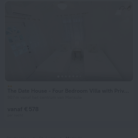
The Date House - Four Bedroom Villa with Private Pool near the beach and Calabash Cove Resort 4 Villa by RedAwning
907 m vanaf het centrum van Marisule
vanaf € 578
per nacht