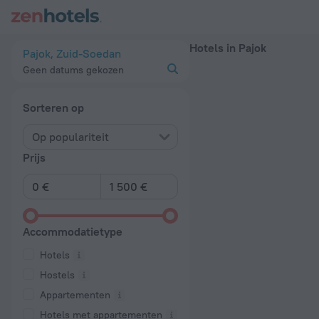
20 beste Hotels in Pajok 2026 - Boek nu op ZenHotels.com
Hotels in Pajok
Pajok, Zuid-Soedan
Geen datums gekozen
Sorteren op
Op populariteit
Prijs
Accommodatietype
Hotels
Hostels
Appartementen
Hotels met appartementen