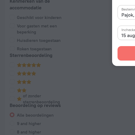
Kenmerken van de
accommodatie
Bestem
Geschikt voor kinderen
Voor gasten met een
Incheck
beperking
15 au
Huisdieren toegestaan
Roken toegestaan
Sterrenbeoordeling
of zonder
sterrenbeoordeling
Beoordeling op reviews
Alle beoordelingen
9 and higher
8 and higher