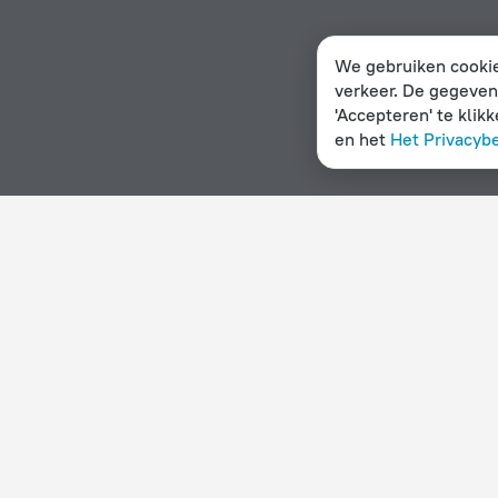
We gebruiken cookie
verkeer. De gegeven
'Accepteren' te klik
en het
Het Privacyb
Startpagina
Zuid-Soedan
Pajok
Hotelopties in Pajok
Op sterren
Op type
5 sterren
Hotels
4 sterren
Hostels