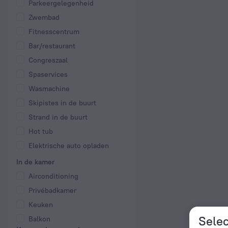
Parkeergelegenheid
Zwembad
Fitnesscentrum
Bar/restaurant
Congreszaal
Spaservices
Wasmachine
Skipistes in de buurt
Strand in de buurt
Hot tub
Elektrische auto opladen
In de kamer
Airconditioning
Privébadkamer
Keuken
Selec
Balkon