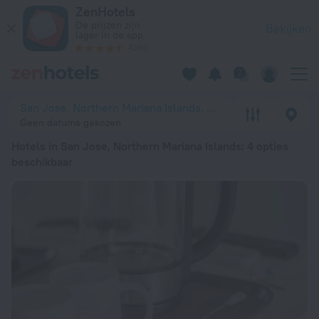
20 beste Hotels in San Jose, Northern Mariana Islands 2026 v
ZenHotels
De prijzen zijn
Bekijken
lager in de app.
4260
San Jose, Northern Mariana Islands, Noordelijke Marianen
Geen datums gekozen
Hotels in San Jose, Northern Mariana Islands
: 4 opties
beschikbaar