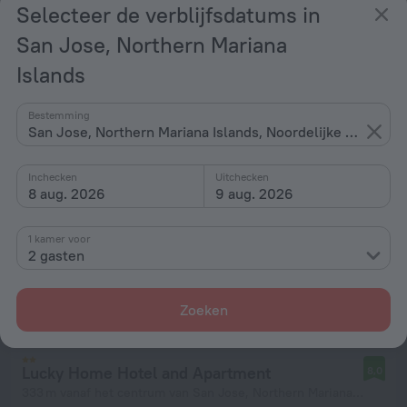
Tinian Diamond Hotel
7,4
Selecteer de verblijfsdatums in
257 m vanaf het centrum van San Jose, Northern Mariana Islands
San Jose, Northern Mariana
vanaf € 106
Islands
per nacht
Bestemming
San Jose, Northern Mariana Islands, Noordelijke Marianen
Inchecken
Uitchecken
8 aug. 2026
9 aug. 2026
1 kamer voor
2 gasten
Zoeken
Lucky Home Hotel and Apartment
8,0
333 m vanaf het centrum van San Jose, Northern Mariana Islands