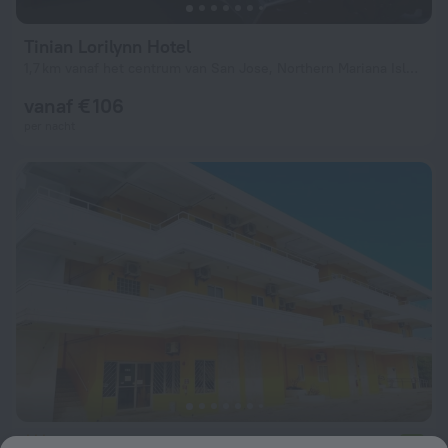
Tinian Lorilynn Hotel
1,7 km vanaf het centrum van San Jose, Northern Mariana Islands
vanaf € 106
per nacht