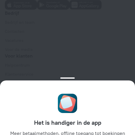
Bedrijf
Bedrijf en team
Contacten
Vacatures
Voor de media
Voor klanten
Helpcentrum
Klantenservice
Reisblog
Cookie-instellingen
Algemene Boekingsvoorwaarden
Voor partners
Voor eigenaren van accommodaties
Het is handiger in de app
Voor reisbureaus
Meer betaalmethoden, offline toegang tot boekingen