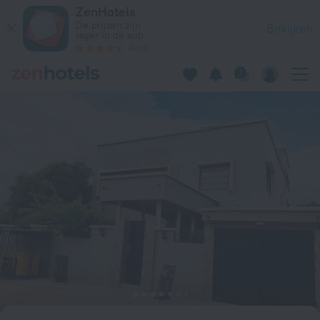
Résidence Mafaya in Niamey — Boek nu op ZenHotels.com
ZenHotels
De prijzen zijn
Bekijken
lager in de app.
4260