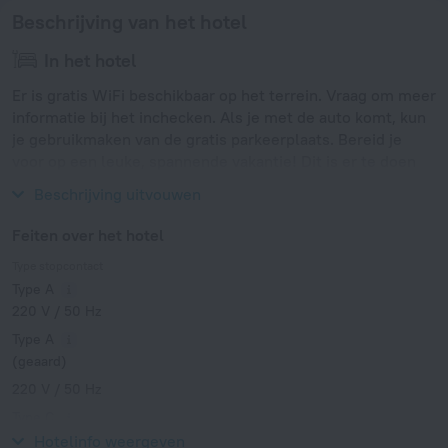
Beschrijving van het hotel
In het hotel
Er is gratis WiFi beschikbaar op het terrein. Vraag om meer
informatie bij het inchecken. Als je met de auto komt, kun
je gebruikmaken van de gratis parkeerplaats. Bereid je
voor op een leuke, spannende vakantie! Dit is er te doen
bij de accommodatie: een barbecuegedeelte.
Beschrijving uitvouwen
Feiten over het hotel
Type stopcontact
Type A
220 V / 50 Hz
Type A
(geaard)
220 V / 50 Hz
Type C
220 V / 50 Hz
Hotelinfo weergeven