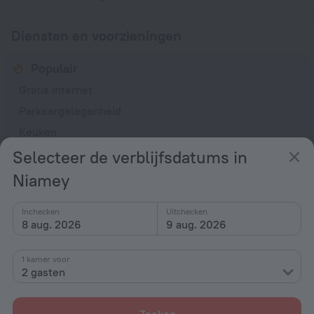
Diensten en voorzieningen
Populair
Gratis internet
Parkeergelegenheid
Keuken
Wasmachine
Selecteer de verblijfsdatums in
Roken toegestaan
Niamey
Algemeen
Inchecken
Uitchecken
8 aug. 2026
9 aug. 2026
Rookruimtes
Rookvrije accommodatie
1 kamer voor
Wasmachine
2 gasten
Tuin
Terras