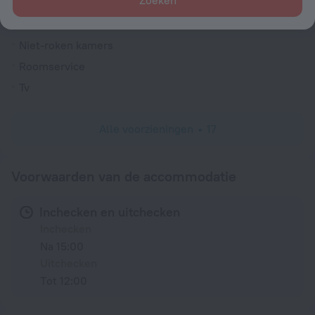
Zoeken
Kamers
Niet-roken kamers
Roomservice
Tv
Alle voorzieningen
17
Voorwaarden van de accommodatie
Inchecken en uitchecken
Inchecken
Na 15:00
Uitchecken
Tot 12:00