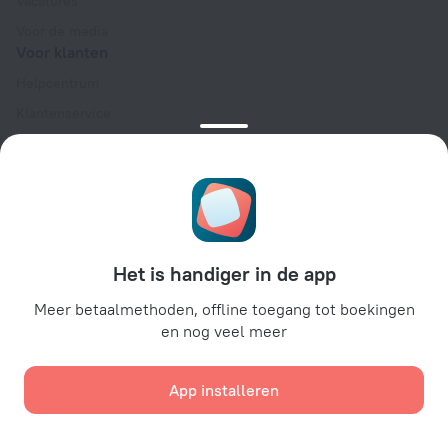
Vacatures
Voor de media
Voor klanten
Helpcentrum
Klantenservice
Reisblog
Cookie-instellingen
Algemene Boekingsvoorwaarden
Voor partners
Voor eigenaren van accommodaties
Het is handiger in de app
Voor reisbureaus
Meer betaalmethoden, offline toegang tot boekingen
Voor zakelijke klanten
en nog veel meer
Affiliate program
App installeren
Beveiligde betalingen