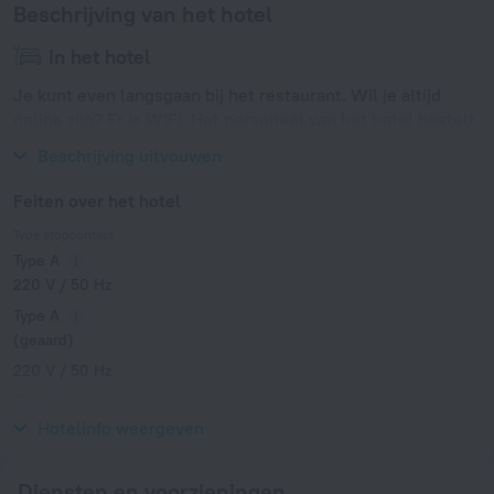
Beschrijving van het hotel
In het hotel
Je kunt even langsgaan bij het restaurant. Wil je altijd
online zijn? Er is WiFi. Het personeel van het hotel bestelt
een transfer voor je.
Beschrijving uitvouwen
Feiten over het hotel
Type stopcontact
Type A
220 V / 50 Hz
Type A
(geaard)
220 V / 50 Hz
Type C
220 V / 50 Hz
Hotelinfo weergeven
Diensten en voorzieningen