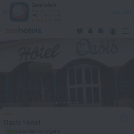
Oasis Hotel in Niamey — Boek nu op ZenHotels.com
ZenHotels
De prijzen zijn
Bekijken
lager in de app.
4260
Oasis Hotel
Beoordeling volgens