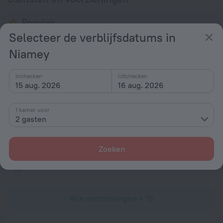
Populair
Selecteer de verblijfsdatums in
Gratis internet
Niamey
Transfer
Geschikt voor kinderen
Inchecken
Uitchecken
Bar of restaurant
15 aug. 2026
16 aug. 2026
Congresruimte
1 kamer voor
Algemeen
2 gasten
Televisie in de lobby
Zoeken
Kamers
Tv
Alle voorzieningen
15