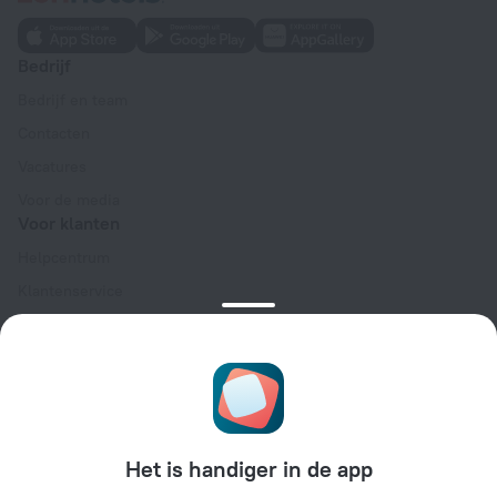
Bedrijf
Bedrijf en team
Contacten
Vacatures
Voor de media
Voor klanten
Helpcentrum
Klantenservice
Reisblog
Cookie-instellingen
Algemene Boekingsvoorwaarden
Voor partners
Voor eigenaren van accommodaties
Het is handiger in de app
Voor reisbureaus