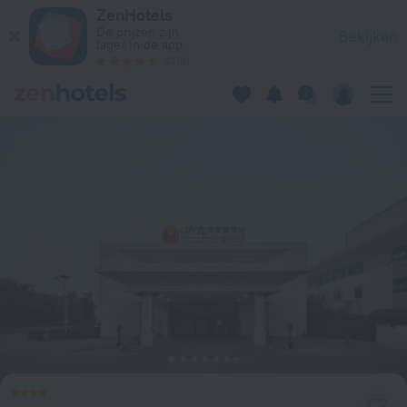
Soluxe Hotel Niamey in Niamey — Boek nu op ZenHotels.com
ZenHotels
De prijzen zijn
Bekijken
lager in de app.
4260