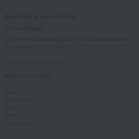
Beschrijving van het hotel
In het hotel
Je kunt even naar de bar gaan. Proef de lokale keuken en
doe rustig aan in het restaurant. Wil je altijd online zijn? Er
is WiFi. Speciaal voor toeristen die met de auto komen, is
er een gratis parkeerplaats.
Beschrijving uitvouwen
Feiten over het hotel
Type stopcontact
Type A
220 V / 50 Hz
Type A
(geaard)
220 V / 50 Hz
Type C