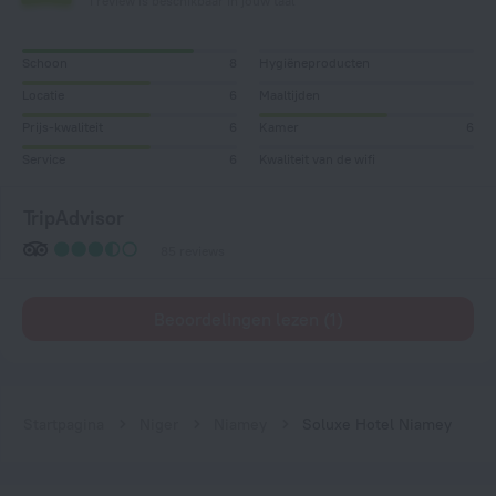
1 review is beschikbaar in jouw taal
Schoon
8
Hygiëneproducten
Locatie
6
Maaltijden
Prijs-kwaliteit
6
Kamer
6
Service
6
Kwaliteit van de wifi
TripAdvisor
85 reviews
Beoordelingen lezen (1)
Startpagina
Niger
Niamey
Soluxe Hotel Niamey