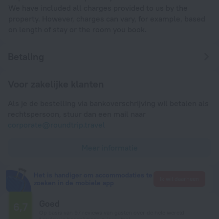
We have included all charges provided to us by the
property. However, charges can vary, for example, based
on length of stay or the room you book.
Betaling
Voor zakelijke klanten
Als je de bestelling via bankoverschrijving wil betalen als
rechtspersoon, stuur dan een mail naar
corporate@roundtrip.travel
Meer informatie
Het is handiger om accommodaties te
Ik wil daarheen
zoeken in de mobiele app
Goed
6,7
Op basis van 97 reviews van gasten over de hele wereld