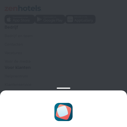
Bedrijf
Bedrijf en team
Contacten
Vacatures
Voor de media
Voor klanten
Helpcentrum
Klantenservice
Reisblog
Cookie-instellingen
Algemene Boekingsvoorwaarden
Voor partners
Voor eigenaren van accommodaties