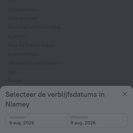
Lift
Rookruimtes
Geld wisselen
Rookvrije accommodatie
Kranten
Hulp bij tickets kopen
Cadeauwinkel
Versneld in-/uitchecken
Tuin
Droger
Kamers
Selecteer de verblijfsdatums in
Niet-roken kamers
Niamey
Roomservice
Inchecken
Uitchecken
Koelkast
8 aug. 2026
9 aug. 2026
Voorzieningen voor VIP-ruimte