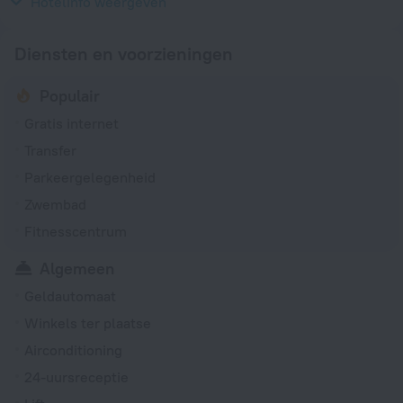
220 V / 50 Hz
Hotelinfo weergeven
Diensten en voorzieningen
Populair
Gratis internet
Transfer
Parkeergelegenheid
Zwembad
Fitnesscentrum
Algemeen
Geldautomaat
Winkels ter plaatse
Airconditioning
24-uursreceptie