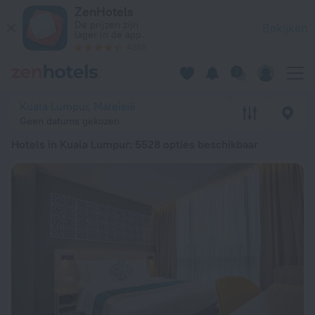
20 beste Hotels in Kuala Lumpur 2026 vanaf € 18 - Boek nu o
ZenHotels
De prijzen zijn
Bekijken
lager in de app.
4260
Kuala Lumpur, Maleisië
Geen datums gekozen
Hotels in Kuala Lumpur
: 5528 opties beschikbaar