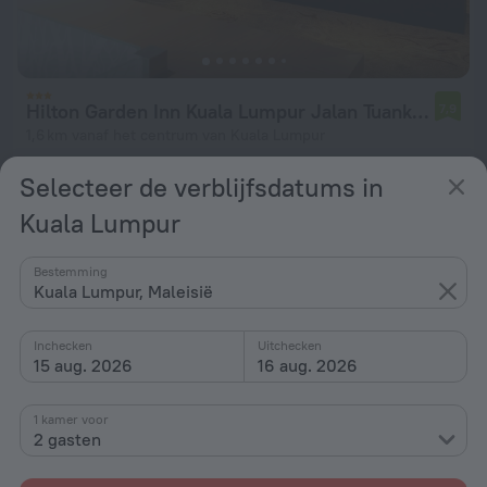
Hilton Garden Inn Kuala Lumpur Jalan Tuanku Abdul Rahman South
7,9
1,6 km vanaf het centrum van Kuala Lumpur
vanaf € 39
Selecteer de verblijfsdatums in
per nacht
Kuala Lumpur
Bestemming
Kuala Lumpur, Maleisië
Inchecken
Uitchecken
15 aug. 2026
16 aug. 2026
1 kamer voor
2 gasten