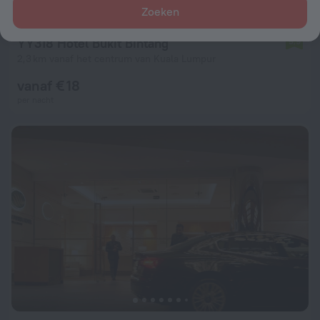
Zoeken
YY318 Hotel Bukit Bintang
5,9
2,3 km vanaf het centrum van Kuala Lumpur
vanaf € 18
per nacht