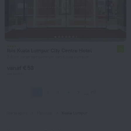
Ibis Kuala Lumpur City Centre Hotel
7,7
2,6 km vanaf het centrum van Kuala Lumpur
vanaf € 53
per nacht
1
2
3
4
5
277
Startpagina
Maleisië
Kuala Lumpur