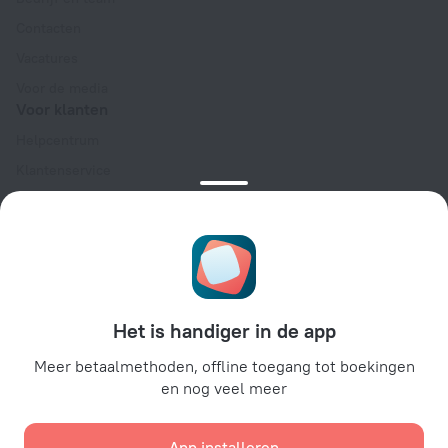
Contacten
Vacatures
Voor de media
Voor klanten
Helpcentrum
Klantenservice
Reisblog
Cookie-instellingen
Algemene Boekingsvoorwaarden
Voor partners
Voor eigenaren van accommodaties
Het is handiger in de app
Voor reisbureaus
Meer betaalmethoden, offline toegang tot boekingen
Voor zakelijke klanten
en nog veel meer
Affiliate program
App installeren