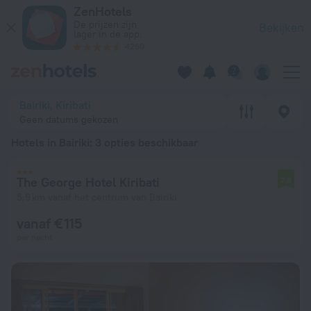
20 beste Hotels in Bairiki 2026 vanaf € 115 - Boek nu op ZenH
ZenHotels
De prijzen zijn
Bekijken
lager in de app.
4260
Bairiki, Kiribati
Geen datums gekozen
Hotels in Bairiki
: 3 opties beschikbaar
The George Hotel Kiribati
7,8
5,9 km vanaf het centrum van Bairiki
vanaf € 115
per nacht