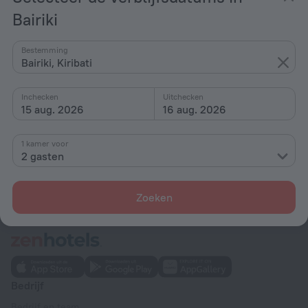
Bairiki
Startpagina
Kiribati
Bairiki
Bestemming
Bairiki, Kiribati
Hotelopties in Bairiki
Inchecken
Uitchecken
15 aug. 2026
16 aug. 2026
Op sterren
Op type
1 kamer voor
2 gasten
Met voorzieningen
Interesses
Zoeken
Bedrijf
Bedrijf en team