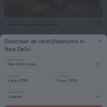
vandanas bed and breakfast
9,0
4,5 km vanaf het centrum van New Delhi
vanaf € 47
Selecteer de verblijfsdatums in
per nacht
New Delhi
Bestemming
New Delhi, India
Inchecken
Uitchecken
8 aug. 2026
9 aug. 2026
1 kamer voor
2 gasten