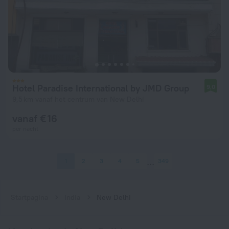
Hotel Paradise International by JMD Group
9,0
9,5 km vanaf het centrum van New Delhi
vanaf € 16
per nacht
1
2
3
4
5
349
Startpagina
India
New Delhi