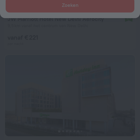
Zoeken
JW Marriott Hotel New Delhi Aerocity
9,4
9,5 km vanaf het centrum van New Delhi
vanaf € 221
per nacht