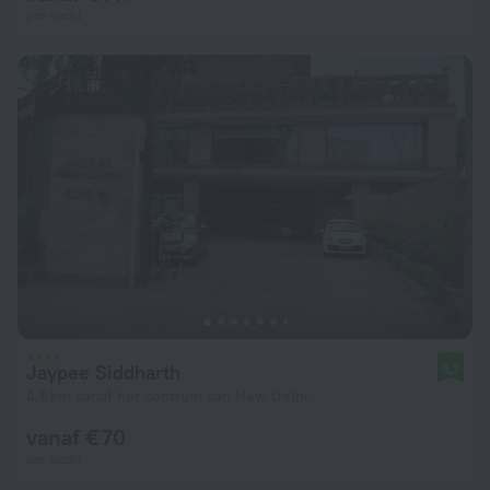
per nacht
Jaypee Siddharth
8,7
4,8 km vanaf het centrum van New Delhi
vanaf € 70
per nacht