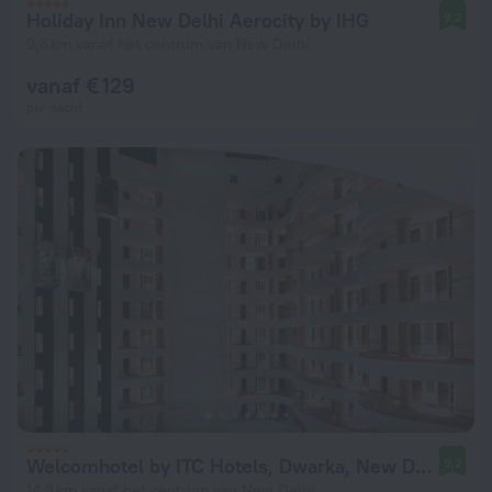
Holiday Inn New Delhi Aerocity by IHG
9,2
9,6 km vanaf het centrum van New Delhi
vanaf € 129
per nacht
Welcomhotel by ITC Hotels, Dwarka, New Delhi
9,2
14,3 km vanaf het centrum van New Delhi