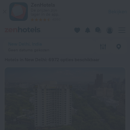
20 beste Hotels in New Delhi 2026 vanaf € 13 - Boek nu op Z
ZenHotels
De prijzen zijn
Bekijken
lager in de app.
4260
New Delhi, India
Geen datums gekozen
Hotels in New Delhi
: 6972 opties beschikbaar