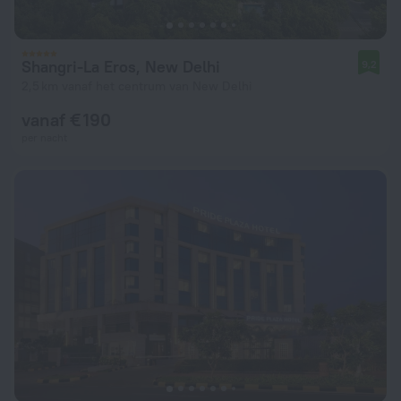
Shangri-La Eros, New Delhi
9,2
2,5 km vanaf het centrum van New Delhi
vanaf € 190
per nacht