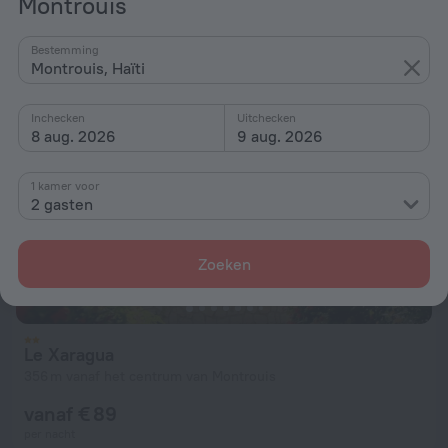
Montrouis
vanaf € 89
per nacht
Bestemming
Montrouis, Haïti
Inchecken
Uitchecken
8 aug. 2026
9 aug. 2026
1 kamer voor
2 gasten
Zoeken
Le Xaragua
356 m vanaf het centrum van Montrouis
vanaf € 89
per nacht