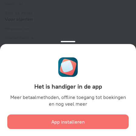
Vacatures
Voor de media
Voor klanten
Helpcentrum
Klantenservice
Reisblog
Cookie-instellingen
Algemene Boekingsvoorwaarden
Voor partners
Voor eigenaren van accommodaties
Het is handiger in de app
Voor reisbureaus
Meer betaalmethoden, offline toegang tot boekingen
Voor zakelijke klanten
en nog veel meer
Affiliate program
App installeren
Beveiligde betalingen