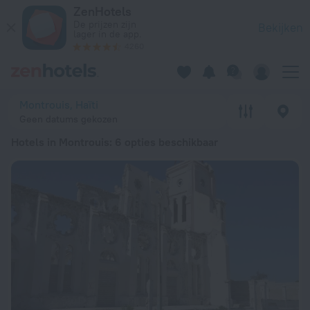
20 beste Hotels in Montrouis 2026 vanaf € 89 - Boek nu op Z
ZenHotels
De prijzen zijn
Bekijken
lager in de app.
4260
Montrouis, Haïti
Geen datums gekozen
Hotels in Montrouis
: 6 opties beschikbaar