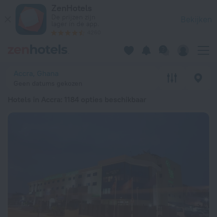
20 beste Hotels in Accra 2026 vanaf € 37 - Boek nu op ZenHo
ZenHotels
De prijzen zijn
Bekijken
lager in de app.
4260
Accra, Ghana
Geen datums gekozen
Hotels in Accra
: 1184 opties beschikbaar