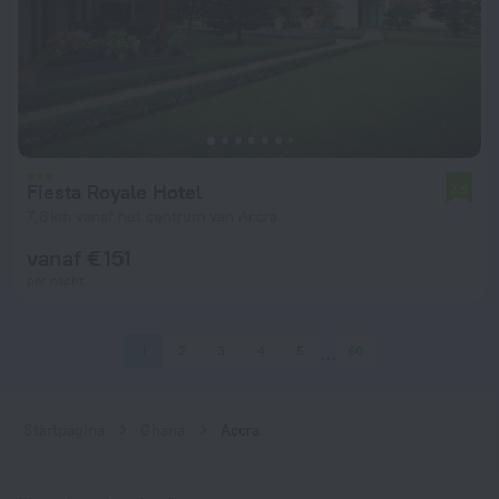
Fiesta Royale Hotel
7,9
7,8 km vanaf het centrum van Accra
vanaf € 151
per nacht
1
2
3
4
5
60
Startpagina
Ghana
Accra