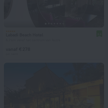
Labadi Beach Hotel
8,6
6,2 km vanaf het centrum van Accra
vanaf € 278
per nacht