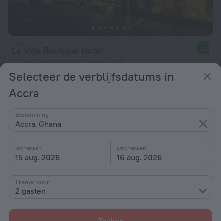
La Villa Boutique Hotel
8,9
2,3 km vanaf het centrum van Accra
Selecteer de verblijfsdatums in
vanaf € 149
Accra
per nacht
Bestemming
Accra, Ghana
Inchecken
Uitchecken
15 aug. 2026
16 aug. 2026
1 kamer voor
2 gasten
Zoeken