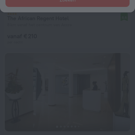
The African Regent Hotel
8,6
8 km vanaf het centrum van Accra
vanaf € 210
per nacht