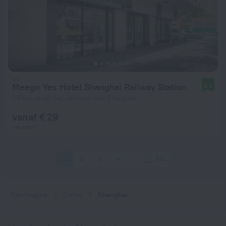
Meego Yes Hotel Shanghai Railway Station
8,0
1,8 km vanaf het centrum van Shanghai
vanaf € 29
per nacht
1
2
3
4
5
672
Startpagina
China
Shanghai