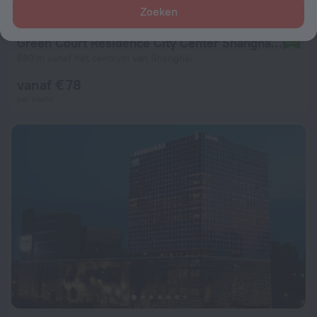
Zoeken
Green Court Residence City Center Shanghai Aparthotel
8,3
680 m vanaf het centrum van Shanghai
vanaf € 78
per nacht