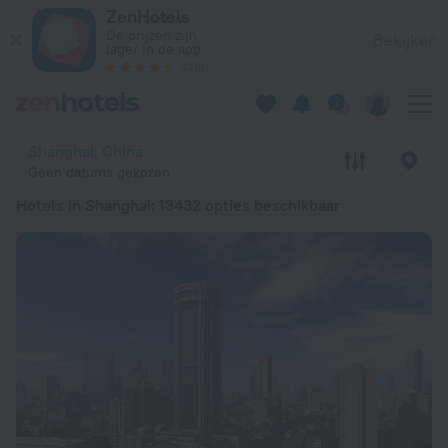
20 beste Hotels in Shanghai 2026 vanaf € 29 - Boek nu op Ze
ZenHotels
De prijzen zijn
Bekijken
lager in de app.
4260
Shanghai, China
Geen datums gekozen
Hotels in Shanghai
: 13432 opties beschikbaar