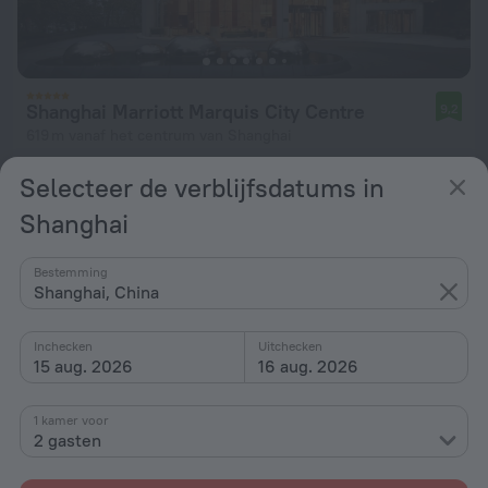
Shanghai Marriott Marquis City Centre
9,2
619 m vanaf het centrum van Shanghai
vanaf € 168
Selecteer de verblijfsdatums in
per nacht
Shanghai
Bestemming
Shanghai, China
Inchecken
Uitchecken
15 aug. 2026
16 aug. 2026
1 kamer voor
2 gasten