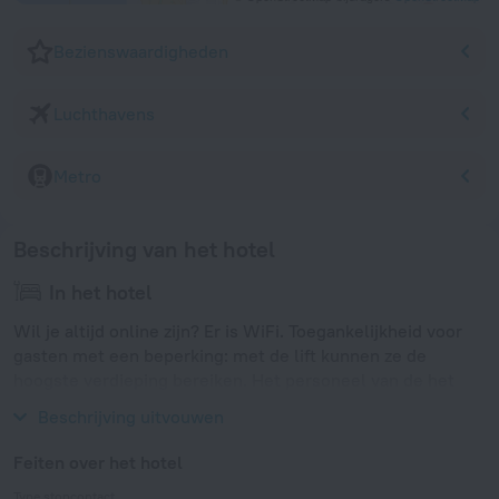
Bezienswaardigheden
Luchthavens
Metro
Beschrijving van het hotel
In het hotel
Wil je altijd online zijn? Er is WiFi. Toegankelijkheid voor
gasten met een beperking: met de lift kunnen ze de
hoogste verdieping bereiken. Het personeel van de het
hotel spreekt Engels.
Beschrijving uitvouwen
Feiten over het hotel
Type stopcontact