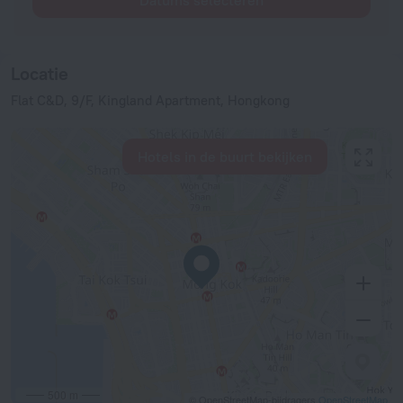
Datums selecteren
Locatie
Flat C&D, 9/F, Kingland Apartment, Hongkong
Hotels in de buurt bekijken
500 m
© OpenStreetMap-bijdragers
OpenStreetMap