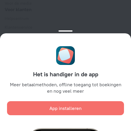
Voor de media
Voor klanten
Helpcentrum
Klantenservice
Reisblog
Cookie-instellingen
Algemene Boekingsvoorwaarden
Voor partners
Voor eigenaren van accommodaties
Het is handiger in de app
Voor reisbureaus
Meer betaalmethoden, offline toegang tot boekingen
Voor zakelijke klanten
en nog veel meer
Affiliate program
App installeren
Beveiligde betalingen
Beveiligde gegevensbescherming van toonaangevende