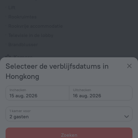
Lift
Rookruimtes
Rookvrije accommodatie
Televisie in de lobby
Brandblusser
Kamers
Selecteer de verblijfsdatums in
Roomservice
Hongkong
Tv
Föhn
Inchecken
Uitchecken
Douche/bad
15 aug. 2026
16 aug. 2026
1 kamer voor
2 gasten
Douche
Beddengoed
Zoeken
Slippers