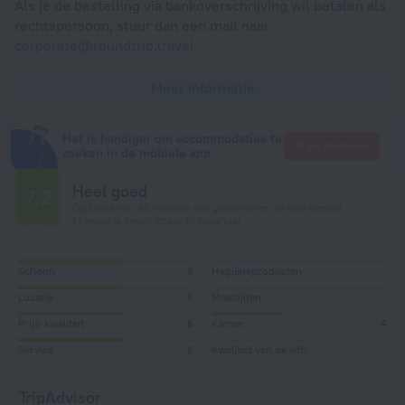
Als je de bestelling via bankoverschrijving wil betalen als
rechtspersoon, stuur dan een mail naar
corporate@roundtrip.travel
Meer informatie
Het is handiger om accommodaties te
Ik wil daarheen
zoeken in de mobiele app
Heel goed
7,2
Op basis van 89 reviews van gasten over de hele wereld
1 review is beschikbaar in jouw taal
Schoon
6
Hygiëneproducten
Locatie
6
Maaltijden
Prijs-kwaliteit
6
Kamer
4
Service
6
Kwaliteit van de wifi
TripAdvisor