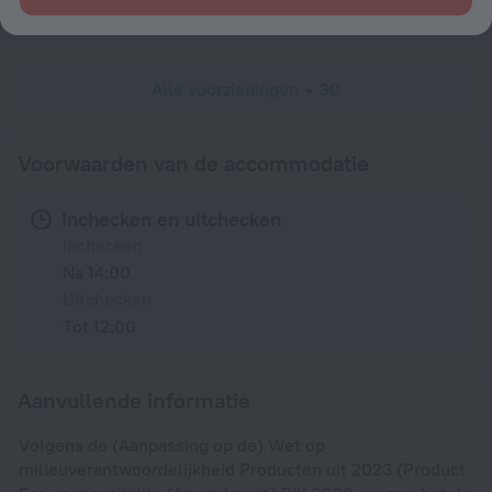
Toiletartikelen
Alle voorzieningen
30
Voorwaarden van de accommodatie
Inchecken en uitchecken
Inchecken
Na 14:00
Uitchecken
Tot 12:00
Aanvullende informatie
Volgens de (Aanpassing op de) Wet op
milieuverantwoordelijkheid Producten uit 2023 (Product