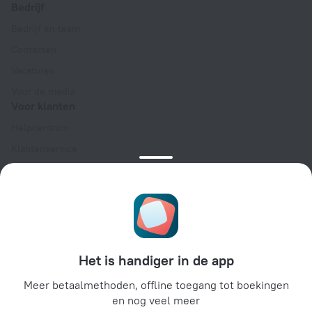
Bedrijf
Bedrijf en team
Contacten
Vacatures
Voor de media
Voor klanten
Helpcentrum
Klantenservice
Reisblog
Cookie-instellingen
Algemene Boekingsvoorwaarden
Voor partners
Voor eigenaren van accommodaties
Het is handiger in de app
Voor reisbureaus
Meer betaalmethoden, offline toegang tot boekingen
Voor zakelijke klanten
en nog veel meer
Affiliate program