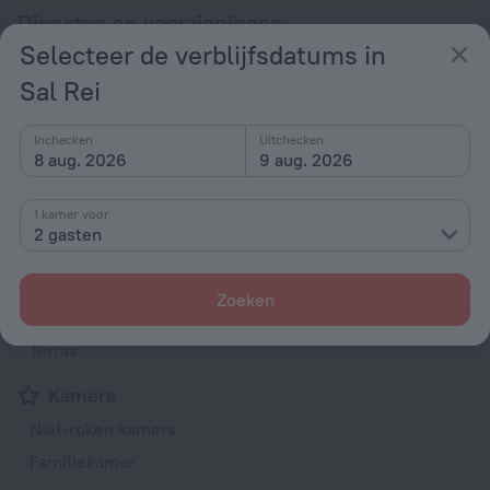
Diensten en voorzieningen
Selecteer de verblijfsdatums in
Populair
Sal Rei
Transfer
Parkeergelegenheid
Inchecken
Uitchecken
8 aug. 2026
9 aug. 2026
Geschikt voor kinderen
Zwembad
1 kamer voor
2 gasten
Spaservices
Algemeen
Zoeken
Rookvrije accommodatie
Terras
Kamers
Niet-roken kamers
Familiekamer