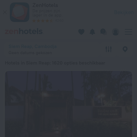
20 beste Hotels in Siem Reap 2026 vanaf € 19 - Boek nu op Z
ZenHotels
De prijzen zijn
Bekijken
lager in de app.
4260
Siem Reap, Cambodja
Geen datums gekozen
Hotels in Siem Reap
: 1620 opties beschikbaar