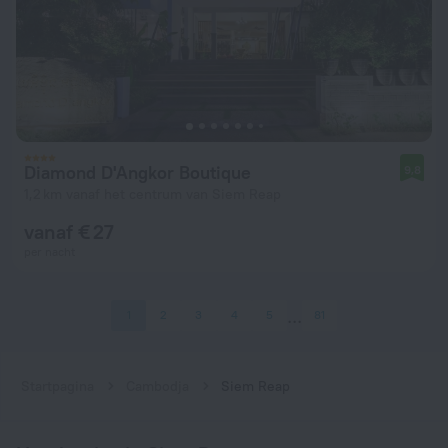
Diamond D'Angkor Boutique
9,8
1,2 km vanaf het centrum van Siem Reap
vanaf € 27
per nacht
1
2
3
4
5
81
Startpagina
Cambodja
Siem Reap