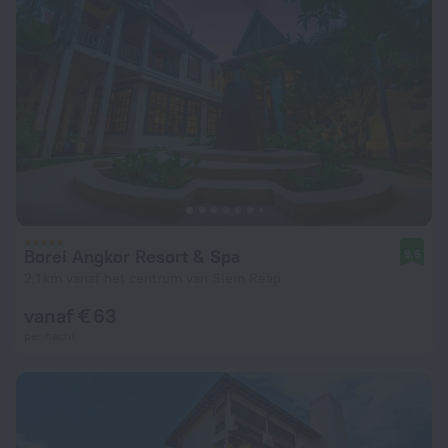
Borei Angkor Resort & Spa
9,6
2,1 km vanaf het centrum van Siem Reap
vanaf € 63
per nacht