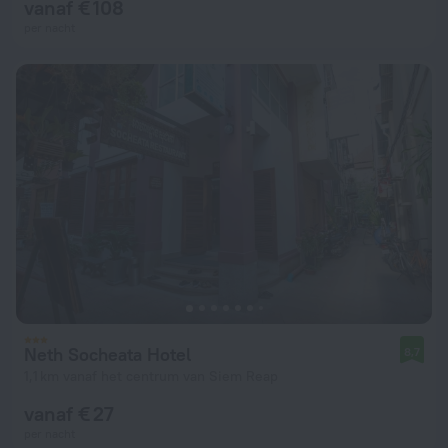
vanaf € 108
per nacht
Neth Socheata Hotel
8,7
1,1 km vanaf het centrum van Siem Reap
vanaf € 27
per nacht