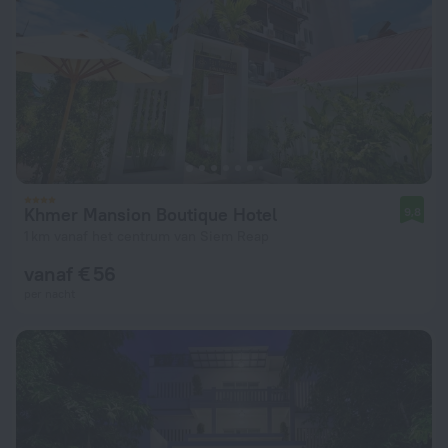
Khmer Mansion Boutique Hotel
9,8
1 km vanaf het centrum van Siem Reap
vanaf € 56
per nacht