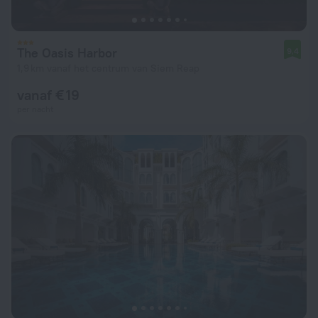
The Oasis Harbor
9,4
1,9 km vanaf het centrum van Siem Reap
vanaf € 19
per nacht