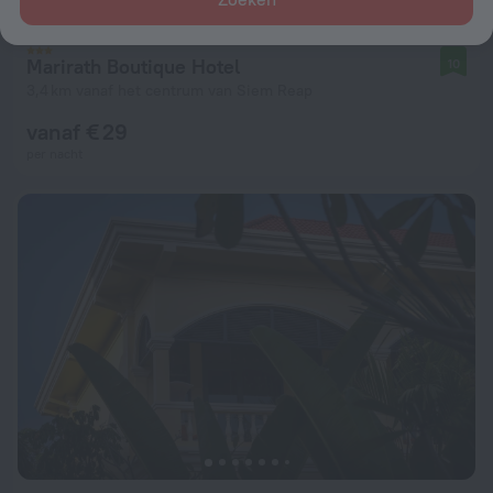
Marirath Boutique Hotel
10
3,4 km vanaf het centrum van Siem Reap
vanaf € 29
per nacht