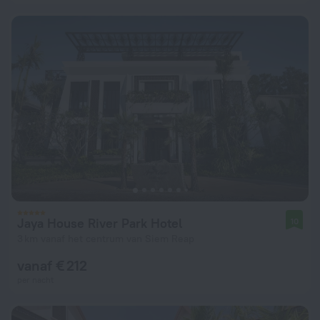
Jaya House River Park Hotel
10
3 km vanaf het centrum van Siem Reap
vanaf € 212
per nacht