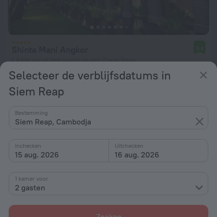
Shinta Mani Angkor
9,8
1,6 km vanaf het centrum van Siem Reap
Selecteer de verblijfsdatums in
vanaf € 189
Siem Reap
per nacht
Bestemming
Siem Reap, Cambodja
Inchecken
Uitchecken
15 aug. 2026
16 aug. 2026
1 kamer voor
2 gasten
Zoeken