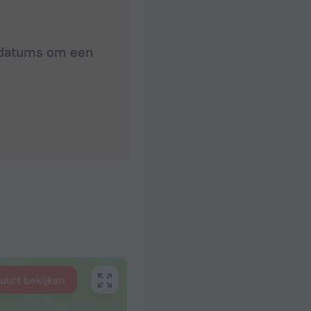
e datums om een
buurt bekijken