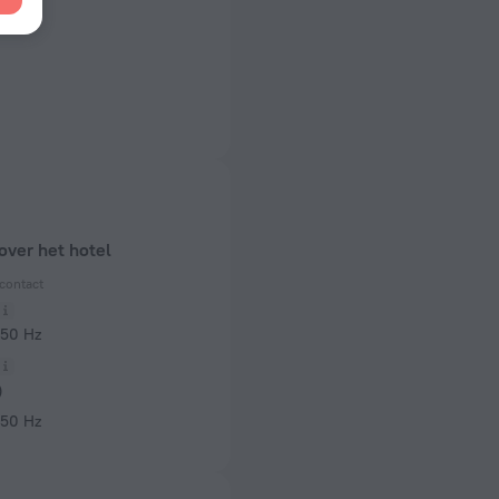
over het hotel
contact
 50 Hz
)
 50 Hz