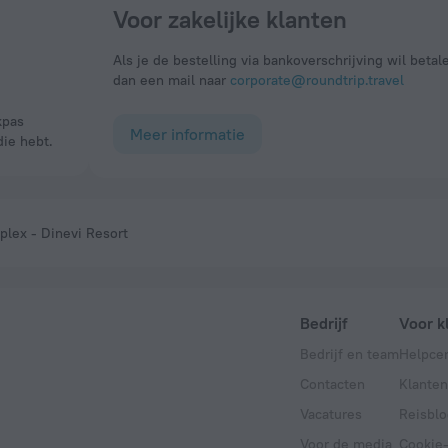
Voor zakelijke klanten
Als je de bestelling via bankoverschrijving wil betal
dan een mail naar
corporate@roundtrip.travel
Meer informatie
die hebt.
ex - Dinevi Resort
Bedrijf
Voor k
Bedrijf en team
Helpce
Contacten
Klanten
Vacatures
Reisblo
Voor de media
Cookie-