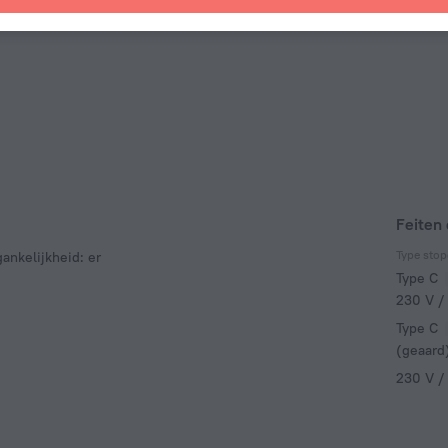
Feiten 
Type stop
ankelijkheid: er
Type C
230 V /
Type C
(geaard
230 V /