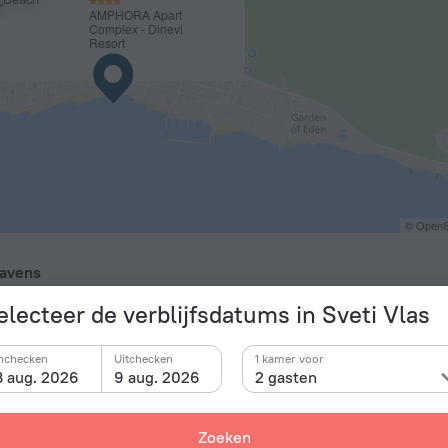
AMPHORA Apart
Complex - Dinevi
Resort
© OpenS
avens
rgas Airport
25,7 km
electeer de verblijfsdatums in Sveti Vlas
a Airport
58,9 km
nchecken
Uitchecken
1 kamer voor
8 aug. 2026
9 aug. 2026
2 gasten
Zoeken