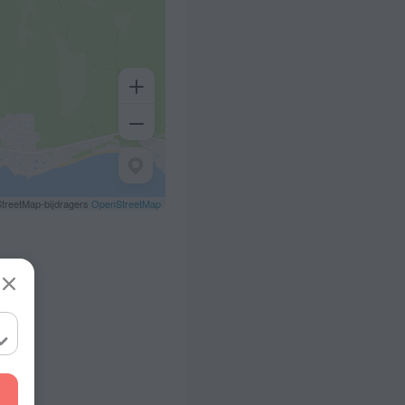
treetMap-bijdragers
OpenStreetMap