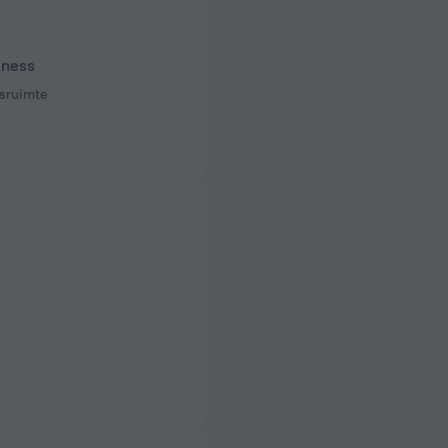
iness
sruimte