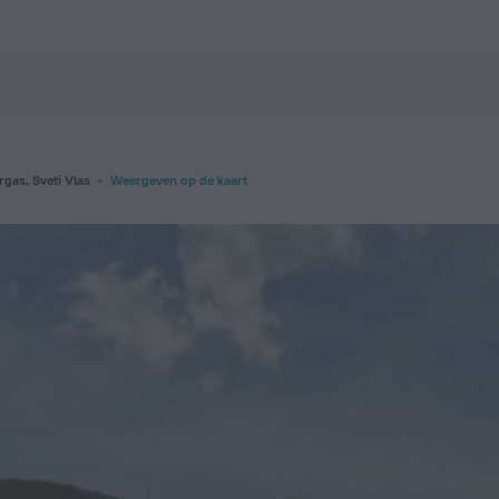
k nu op ZenHotels.com
gas, Sveti Vlas
Weergeven op de kaart