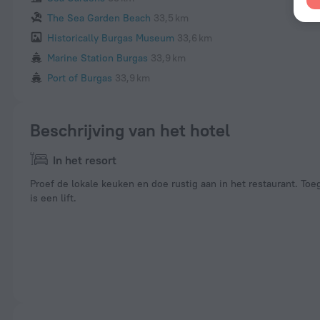
The Sea Garden Beach
33,5 km
Historically Burgas Museum
33,6 km
Marine Station Burgas
33,9 km
Port of Burgas
33,9 km
Beschrijving van het hotel
In het resort
Proef de lokale keuken en doe rustig aan in het restaurant. Toeg
is een lift.