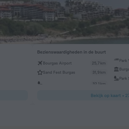
Bezienswaardigheden in de buurt
Park 
Bourgas Airport
25,7 km
Burg
Sand Fest Burgas
31,9 km
Park 
32,1 km
Bekijk op kaart
•
2