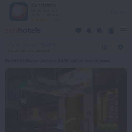
20 beste Hotels in Rio de Janeiro 2026 vanaf € 42 - Boek nu 
ZenHotels
De prijzen zijn
Bekijken
lager in de app.
4260
Rio de Janeiro, Brazilië
Geen datums gekozen
Hotels in Rio de Janeiro
: 6346 opties beschikbaar