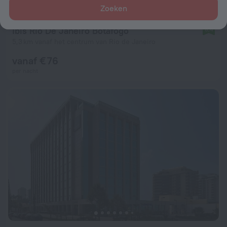
Zoeken
Ibis Rio De Janeiro Botafogo
8,4
5,3 km vanaf het centrum van Rio de Janeiro
vanaf € 76
per nacht