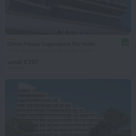
Othon Palace Copacabana Rio Hotel
9,0
7,7 km vanaf het centrum van Rio de Janeiro
vanaf € 207
per nacht