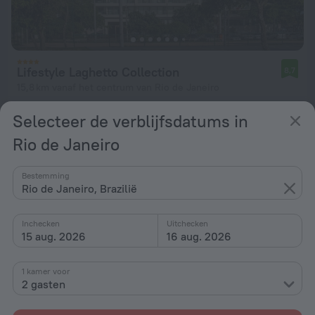
Lifestyle Laghetto Collection
8,7
15,8 km vanaf het centrum van Rio de Janeiro
vanaf € 107
Selecteer de verblijfsdatums in
per nacht
Rio de Janeiro
Bestemming
Rio de Janeiro, Brazilië
Inchecken
Uitchecken
15 aug. 2026
16 aug. 2026
1 kamer voor
2 gasten