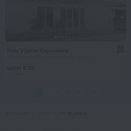
Riale Vilamar Copacabana
9,3
7,5 km vanaf het centrum van Rio de Janeiro
vanaf € 112
per nacht
1
2
3
4
5
318
Startpagina
Brazilië
Rio de Janeiro