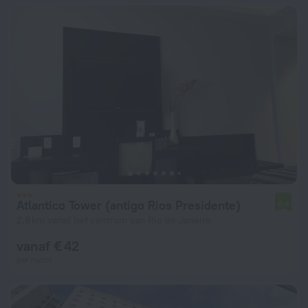
Atlantico Tower (antigo Rios Presidente)
6,4
2,8 km vanaf het centrum van Rio de Janeiro
vanaf € 42
per nacht