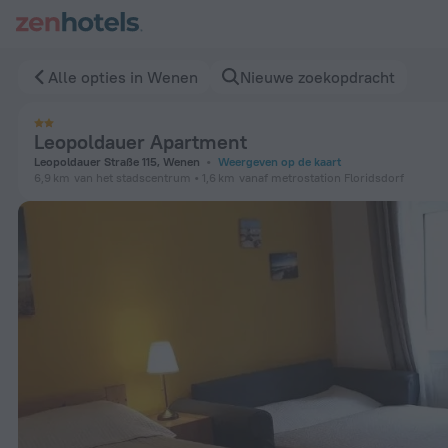
Leopoldauer Apartment in Wenen — Boek nu op ZenHotels.co
Alle opties in Wenen
Nieuwe zoekopdracht
Leopoldauer Apartment
Leopoldauer Straße 115, Wenen
Weergeven op de kaart
6,9 km
van het stadscentrum
1,6 km
vanaf metrostation Floridsdorf