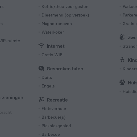
rs
Koffie/thee voor gasten
Parkee
Dieetmenu (op verzoek)
Parkere
rs
Magnetronoven
Gratis 
Waterkoker
Zwe
VIP-ruimte
Internet
Strand
Gratis WiFi
Kin
Gesproken talen
Kinder
Duits
Hui
Engels
Huisdie
orzieningen
Recreatie
Fietsverhuur
bracht
Barbecue(s)
Picknickgebied
Barbecue