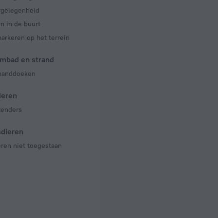
rgelegenheid
n in de buurt
parkeren op het terrein
mbad en strand
handdoeken
deren
zenders
sdieren
ren niet toegestaan