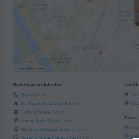
500 m
Bezienswaardigheden
Luchth
Prater
5,6 km
Vien
St. Stephen's Cathedral
6,9 km
Brat
Hofburg Palace
7,4 km
Metro
Vienna State Opera
7,6 km
Flor
Museum of Natural History
7,8 km
Kag
Museum of the History of Art
7,8 km