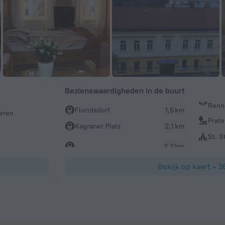
Bezienswaardigheden in de buurt
Renn
Floridsdorf
1,6 km
deren
Prate
Kagraner Platz
2,1 km
St. S
2,2 km
Bekijk op kaart
•
3