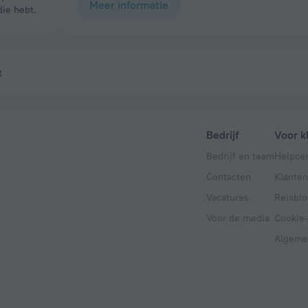
Meer informatie
die hebt.
t
Bedrijf
Voor k
Bedrijf en team
Helpce
Contacten
Klanten
Vacatures
Reisblo
Voor de media
Cookie-
Algeme