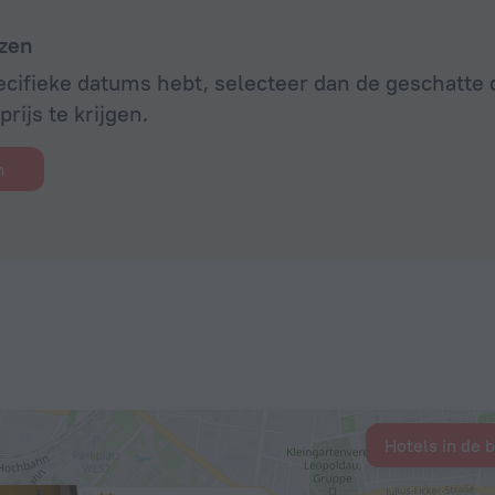
zen
ecifieke datums hebt, selecteer dan de geschatt
rijs te krijgen.
n
Hotels in de 