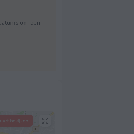
e datums om een
buurt bekijken