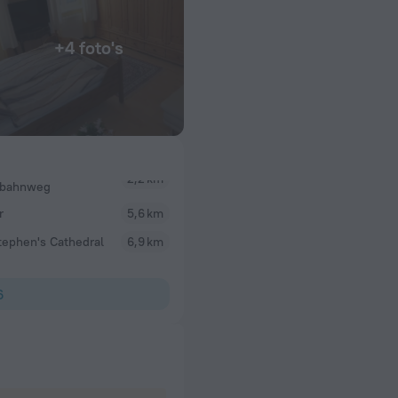
+4 foto's
bahnweg
r
5,6 km
tephen's Cathedral
6,9 km
6