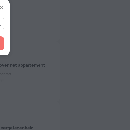
 over het appartement
contact
 50 Hz
)
 50 Hz
amers
s
keergelegenheid