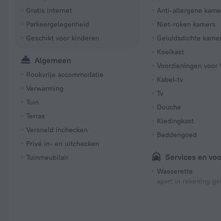
Gratis internet
Anti-allergene kame
Parkeergelegenheid
Niet-roken kamers
Geschikt voor kinderen
Geluidsdichte kame
Koelkast
Algemeen
Voorzieningen voor 
Rookvrije accommodatie
Kabel-tv
Verwarming
Tv
Tuin
Douche
Terras
Kledingkast
Versneld inchecken
Beddengoed
Privé in- en uitchecken
Services en vo
Tuinmeubilair
Wasserette
apart in rekening ge