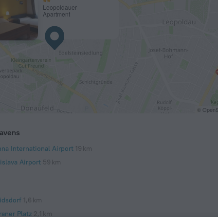
Leopoldauer
Apartment
© OpenS
avens
na International Airport
19 km
islava Airport
59 km
idsdorf
1,6 km
raner Platz
2,1 km