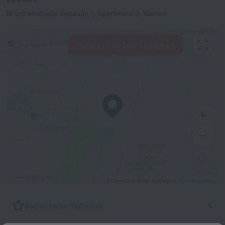
16 Lehenstraße Gebäude 1, Apartment 2, Wenen
Hotels in de buurt bekijken
500 m
© OpenStreetMap-bijdragers
OpenStreetMap
Bezienswaardigheden