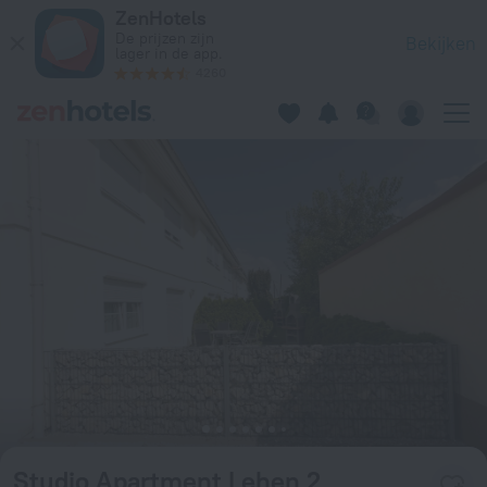
Studio Apartment Lehen 2 in Wenen — Boek nu op ZenHotels
ZenHotels
De prijzen zijn
Bekijken
lager in de app.
4260
Studio Apartment Lehen 2