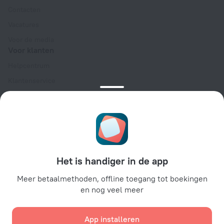
Contacten
Vacatures
Voor de media
Voor klanten
Helpcentrum
Klantenservice
Reisblog
Cookie-instellingen
Algemene Boekingsvoorwaarden
Voor partners
Voor eigenaren van accommodaties
Het is handiger in de app
Voor reisbureaus
Meer betaalmethoden, offline toegang tot boekingen
Voor zakelijke klanten
en nog veel meer
Affiliate program
App installeren