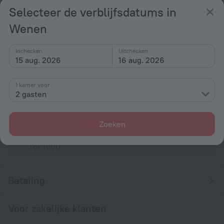
Luchthavens
Selecteer de verblijfsdatums in
Wenen
Metro
Inchecken
Uitchecken
15 aug. 2026
16 aug. 2026
Voorwaarden van de accommodatie
1 kamer voor
2 gasten
Inchecken en uitchecken
Inchecken
Na 14:00
Zoeken
Uitchecken
Tot 11:00
Betaling
Voor zakelijke klanten