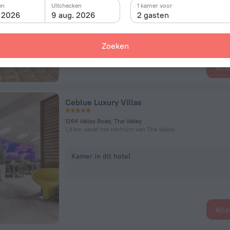
en
Uitchecken
1 kamer voor
. 2026
9 aug. 2026
2 gasten
Kamer in dit hotel
Zoeken
All
Ceblue Luxury Villas
1264 Valley Road, The Valley
1,4 km vanaf het centrum van The Valley
Kamer in dit hotel
All