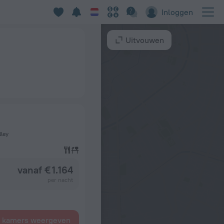
Inloggen
Uitvouwen
lley
vanaf € 1.164
per nacht
e kamers weergeven