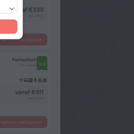
vanaf € 230
per nacht
e kamers weergeven
Fantastisch
9,6
171 reviews
vanaf € 911
per nacht
e kamers weergeven