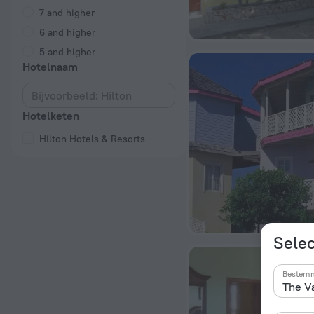
7 and higher
6 and higher
5 and higher
Hotelnaam
Hotelketen
Hilton Hotels & Resorts
Selec
Bestem