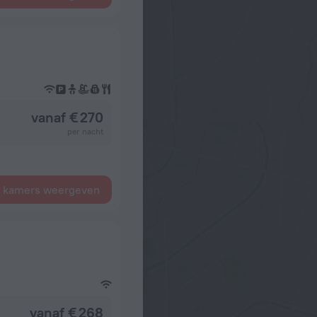
vanaf € 270
per nacht
e kamers weergeven
vanaf € 268