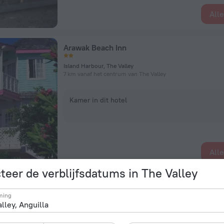
All
Arawak Beach Inn
Island Harbour, The Valley
7 km vanaf het centrum van The Valley
Kamer in dit hotel
All
teer de verblijfsdatums in The Valley
Ocean Terrace Condominiums
ming
Anguila, The Valley
2,7 km vanaf het centrum van The Valley