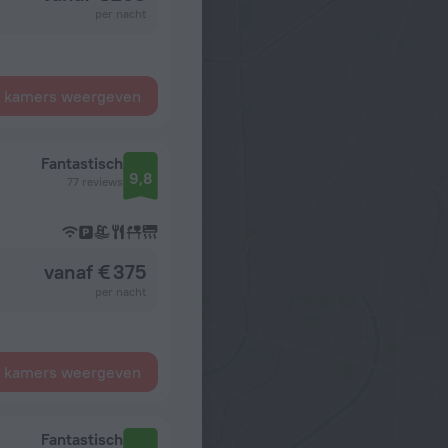
per nacht
e kamers weergeven
Fantastisch
9,8
77 reviews
vanaf € 375
per nacht
e kamers weergeven
Fantastisch