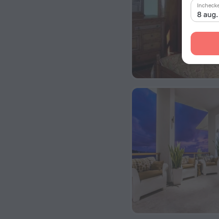
Incheck
8 aug