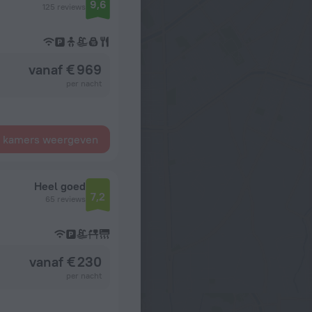
9,6
125 reviews
vanaf € 969
per nacht
e kamers weergeven
Heel goed
7,2
65 reviews
vanaf € 230
per nacht