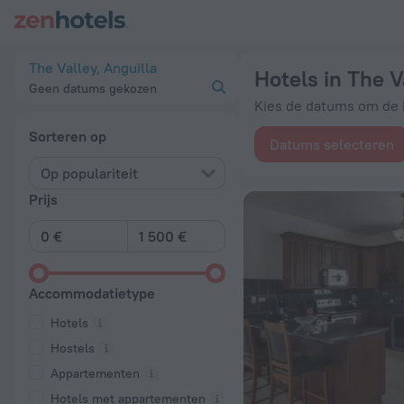
20 beste Hotels in The Valley 2026 vanaf € 197 - Boek nu op 
The Valley, Anguilla
Hotels in The V
Geen datums gekozen
Kies de datums om de b
Sorteren op
Datums selecteren
Op populariteit
Prijs
Accommodatietype
Hotels
Hostels
Appartementen
Hotels met appartementen