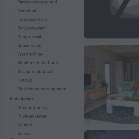
Parkeergelegenheid
Zwembad
Fitnesscentrum
Bar/restaurant
Congreszaal
Spaservices
Wasmachine
Skipistes in de buurt
Strand in de buurt
Hot tub
Elektrische auto opladen
In de kamer
Airconditioning
Privébadkamer
Keuken
Balkon