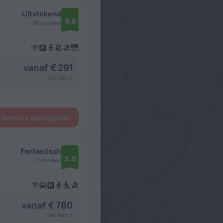
Uitstekend
8,8
56 reviews
vanaf € 291
per nacht
e kamers weergeven
Fantastisch
9,0
4 reviews
vanaf € 780
per nacht