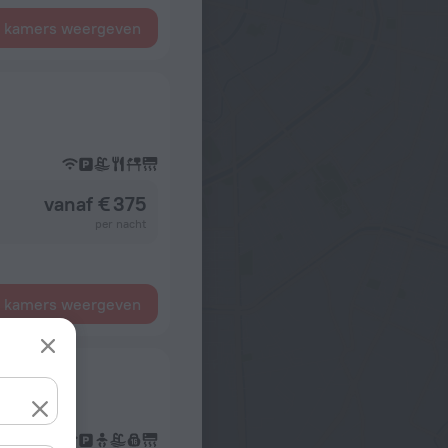
e kamers weergeven
vanaf € 375
per nacht
e kamers weergeven