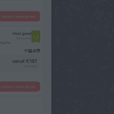
e kamers weergeven
Heel goed
7,2
56 reviews
Sandy Ground, AI2640 Sandy Ground Village, Anguilla, Blowing Point
vanaf € 197
per nacht
e kamers weergeven