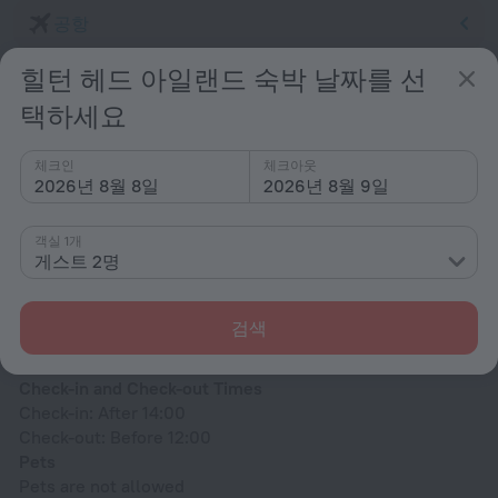
공항
힐턴 헤드 아일랜드 숙박 날짜를 선
숙소 조건
택하세요
체크인 및 체크아웃
체크인
체크아웃
2026년 8월 8일
2026년 8월 9일
체크인
14:00 이후
체크아웃
객실 1개
게스트 2명
12:00까지
검색
추가 정보
Check-in and Check-out Times
Check-in: After 14:00
Check-out: Before 12:00
Pets
Pets are not allowed