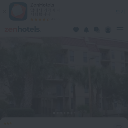
Xanadu by RedAwning 힐턴 헤드 아일랜드 — ZenHotels.c
ZenHotels
앱에서 가격이 더
보기
저렴합니다!
4260