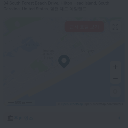
34 South Forest Beach Drive, Hilton Head Island, South
Carolina, United States, 힐턴 헤드 아일랜드
근처 호텔 보기
500 m
©
OpenStreetMap
OpenStreetMap contributors
주변 명소