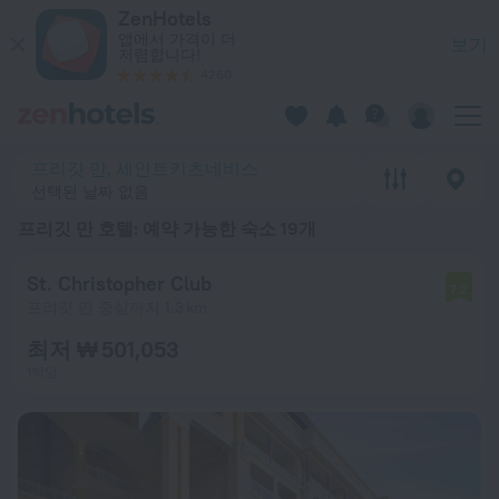
베스트 20 프리깃 만 호텔 2026 시작가: ₩ 160,562 - ZenHot
ZenHotels
앱에서 가격이 더
보기
저렴합니다!
4260
프리깃 만, 세인트키츠네비스
선택된 날짜 없음
프리깃 만 호텔
: 예약 가능한 숙소 19개
St. Christopher Club
7.2
프리깃 만 중심까지 1.3 km
최저 ₩ 501,053
1박당