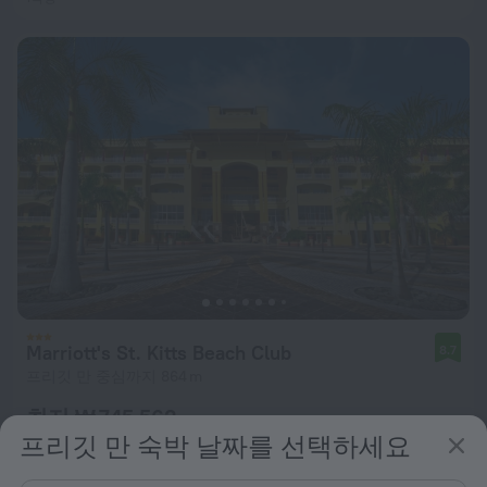
Marriott's St. Kitts Beach Club
8.7
프리깃 만 중심까지 864 m
최저 ₩ 745,563
프리깃 만 숙박 날짜를 선택하세요
1박당