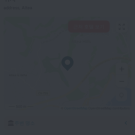
address, Altea
근처 호텔 보기
500 m
©
OpenStreetMap
OpenStreetMap contributors
주변 명소