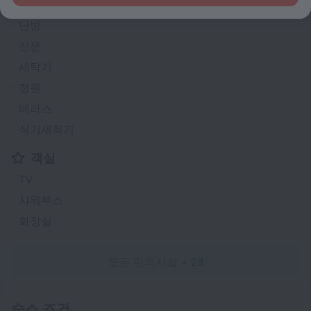
환전
난방
신문
세탁기
정원
테라스
식기세척기
객실
TV
샤워부스
화장실
모든 편의시설
28
숙소 조건