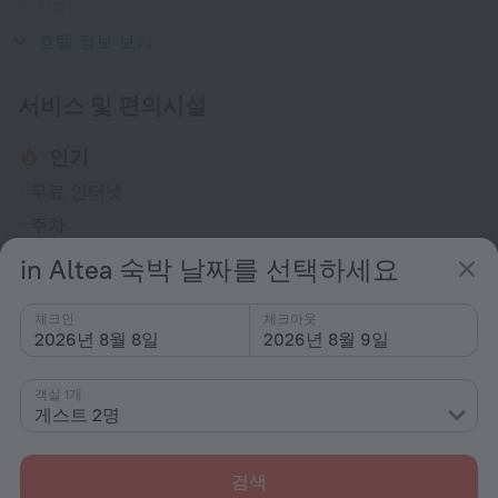
(접지됨)
230 V / 50 Hz
호텔 정보 보기
서비스 및 편의시설
인기
무료 인터넷
주차
수영장
in Altea 숙박 날짜를 선택하세요
바 또는 레스토랑
체크인
체크아웃
컨퍼런스 홀
2026년 8월 8일
2026년 8월 9일
일반
객실 1개
에어컨
게스트 2명
24시간 리셉션
엘리베이터
검색