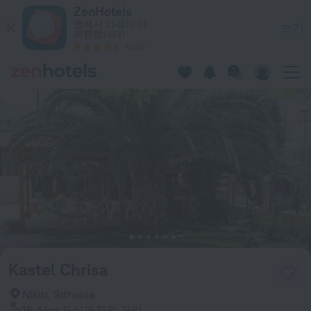
Kastel Chrisa in Sithonia — ZenHotels.com에서 지금 예약하세
ZenHotels
앱에서 가격이 더
보기
저렴합니다!
4260
Kastel Chrisa
Nikiti, Sithonia
16.4 km
도심까지의 거리