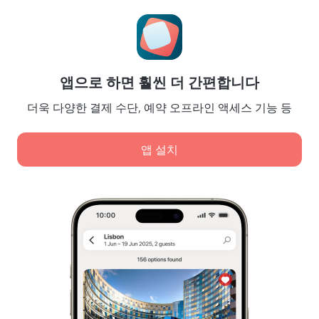
여행 블로그
쿠키 설정
Booking Terms & Conditions
파트너
앱으로 하면 훨씬 더 간편합니다
숙소 소유주
여행사
더욱 다양한 결제 수단, 예약 오프라인 액세스 기능 등
기업 고객
Affiliate program
앱 설치
안전 결제
최고의 결제 시스템으로 안전하게 데이터를 보호합니다.
당사는 콘텐츠, 광고, 트래픽 분석 목적으로 쿠키를 사용합
니다. 데이터는 파트너사에 전송됩니다. '허용'을 클릭하면
쿠키 사용 정책
,
Google 개인정보 처리방침
에 동의하는 것
입니다.
개인정보 저장 및 처리 방침 정책
디지털 서비스 법
전부 허용
Leaside Services Limited, reg.no HE342401, Business Address: 17 Karaiskaki