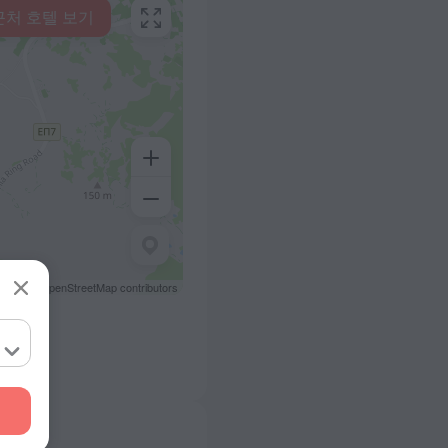
근처 호텔 보기
reetMap
OpenStreetMap contributors