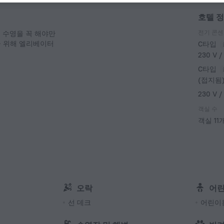
호텔 
전기 콘센
. 수영을 꼭 해야만
을 위해 엘리베이터
C타입
230 V /
C타입
(접지됨
230 V /
객실 수
객실 11
오락
어
선 데크
어린이