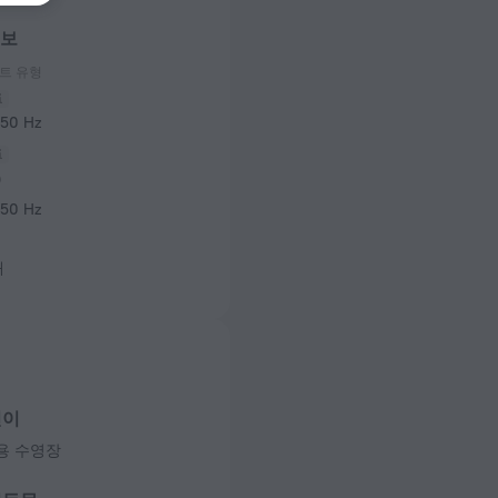
정보
트 유형
 50 Hz
)
 50 Hz
개
린이
용 수영장