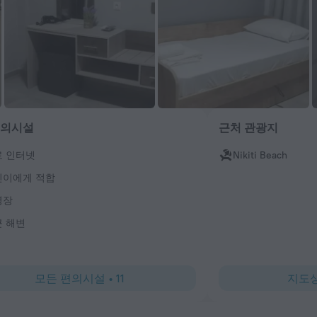
편의시설
근처 관광지
료 인터넷
Nikiti Beach
린이에게 적합
영장
 해변
모든 편의시설
•
11
지도