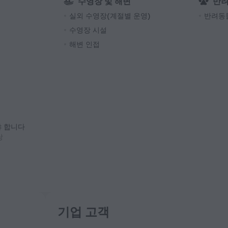
수영장 및 해변
반
실외 수영장(계절별 운영)
반려동
수영장 시설
해변 인접
야 합니다
당
기업 고객