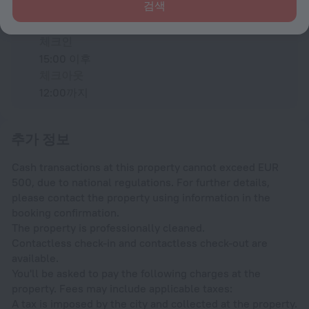
검색
체크인 및 체크아웃
체크인
15:00 이후
체크아웃
12:00까지
추가 정보
Cash transactions at this property cannot exceed EUR
500, due to national regulations. For further details,
please contact the property using information in the
booking confirmation.
The property is professionally cleaned.
Contactless check-in and contactless check-out are
available.
You'll be asked to pay the following charges at the
property. Fees may include applicable taxes:
A tax is imposed by the city and collected at the property.