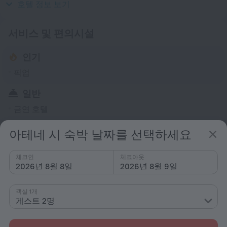
230 V / 50 Hz
호텔 정보 보기
서비스 및 편의시설
인기
픽업
일반
금연 호텔
픽업
아테네 시 숙박 날짜를 선택하세요
공항 교통편
별도 청구됨
체크인
체크아웃
2026년 8월 8일
2026년 8월 9일
모든 편의시설
6
객실 1개
게스트 2명
숙소 조건