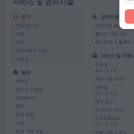
서비스 및 편의시설
인기
장애인용
무료 인터넷
장애인용 설비
픽업
휠체어 이용 가능
주차
레스토랑 내 휠체어 
어린이에게 적합
서비스 및 어메
수영장
다림질
별도 청구됨
일반
여행 가방 보관소
에어컨
세탁실
24시간 리셉션
별도 청구됨
엘리베이터
대여 금고
환전
컨시어지 서비스
금연 호텔
드라이클리닝
신문
별도 청구됨
티켓 구매 지원
여행 가방 보관소