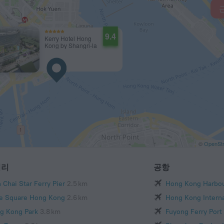
9.4
Kerry Hotel Hong
Kong by Shangri-la
©
OpenSt
거리
공항
 Chai Star Ferry Pier
2.5 km
Hong Kong Harbo
e Square Hong Kong
2.6 km
Hong Kong Interna
g Kong Park
3.8 km
Fuyong Ferry Port