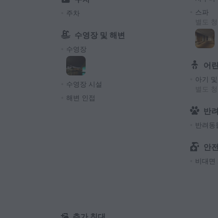
스파
주차
별도 
수영장 및 해변
수영장
어
아기 및
수영장 시설
별도 
해변 인접
반
반려동
안전
비대면 
추가 침대