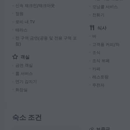
신속 체크인/체크아웃
모닝콜 서비스
정원
전화기
로비 내 TV
식사
테라스
바
전 구역 금연(공용 및 전용 구역 포
함)
고객용 커피/차
조식
객실
조식 뷔페
금연 객실
카페
룸 서비스
레스토랑
연기 감지기
주전자
화장실
숙소 조건
보증금