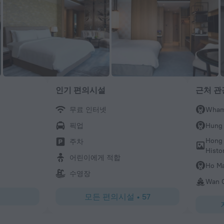
인기 편의시설
근처 관
무료 인터넷
Wham
WANBIN
픽업
Hung
깨끗하고 친절 직원
Hong
주차
Histo
어린이에게 적합
Ho Ma
수영장
Wan C
모든 편의시설
•
57