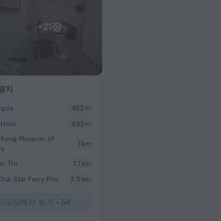
+21장
광지
poa
402 m
Jeongmin
 Hom
633 m
한적한 왐포아 지역에 훌륭한 뷰를 가진 좋은 호텔!
 Kong Museum of
1 km
ry
n Tin
1.1 km
hai Star Ferry Pier
2.5 km
지도상에서 보기
•
54