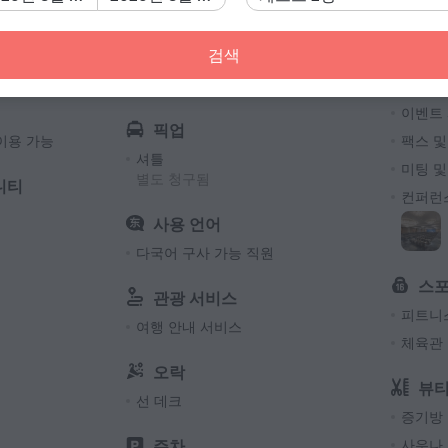
I타입
220 V /
검색
인터넷
비
객실 수 
무료 Wi-Fi
비즈니
객실 54
이벤트
픽업
이용 가능
팩스 및
셔틀
미팅 
별도 청구됨
니티
컨퍼런
사용 언어
다국어 구사 가능 직원
스
관광 서비스
피트니
여행 안내 서비스
체육관
오락
뷰티
선 데크
증기방
주차
사우나