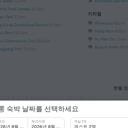
k Tower
5.2 km
Shenzhen Bao'an I
toria Peak Garden
5.3 km
지하철
an Park
7.7 km
Whampoa
402 m
g Kong Disneyland Resort
15.1 km
Hung Hom
633 m
hu Port
26.5 km
Ho Man Tin
1.1 km
hu Commercial City
26.8 km
Airport North
56.4
nggang Port
27.6 km
호텔 
전기 콘센
 요리를 즐기며 휴식을 취해 보세요. 호텔 카페는 스낵
-Fi가 이용 가능하답니다.
A타입
룽 숙박 날짜를 선택하세요
220 V /
G타입
크인
체크아웃
객실 1개
220 V /
2026년 8월 8일
2026년 8월 9일
게스트 2명