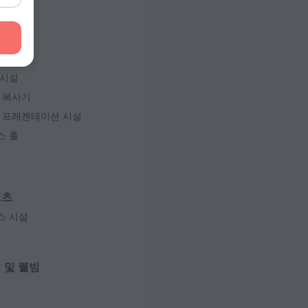
 50 Hz
즈니스
및 층수
스 센터
6개, 16층
 시설
 복사기
및 프레젠테이션 시설
스 홀
포츠
스 시설
 및 웰빙