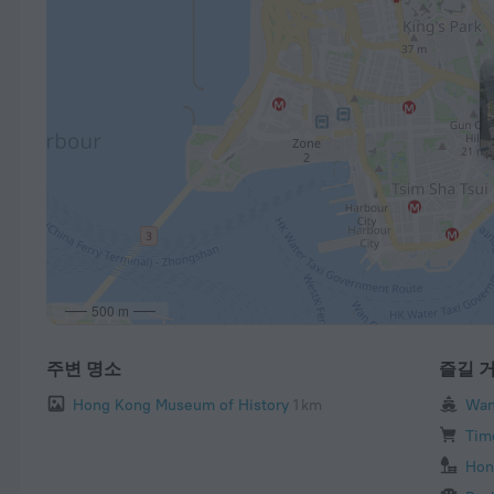
500 m
주변 명소
즐길 
Hong Kong Museum of History
1 km
Wan
Tim
Hon