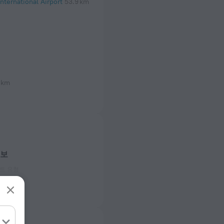
nternational Airport
53.9 km
 km
정보
트 유형
 50 Hz
 50 Hz