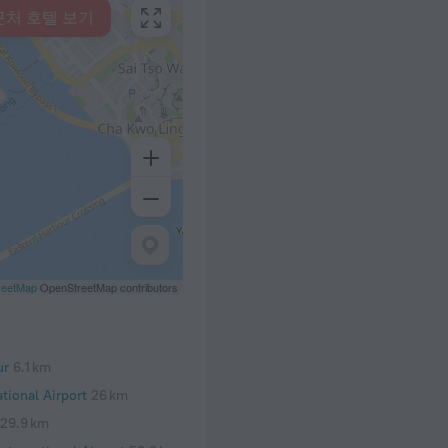
근처 호텔 보기
reetMap
OpenStreetMap contributors
ur
6.1 km
tional Airport
26 km
29.9 km