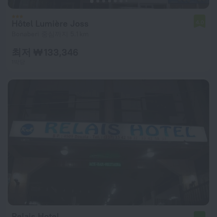
Hôtel Lumière Joss
4.0
Bonaberi 중심까지 5.1 km
최저 ₩ 133,346
1박당
Relais Hotel