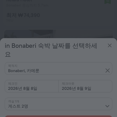
10
Bonaberi 중심까지 5.7 km
최저 ₩ 74,390
1박당
in Bonaberi 숙박 날짜를 선택하세
요
목적지
Bonaberi, 카메룬
체크인
체크아웃
2026년 8월 8일
2026년 8월 9일
객실 1개
La Villa des Fées
9.6
게스트 2명
Bonaberi 중심까지 5.2 km