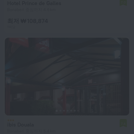
Hotel Prince de Galles
7.0
Bonaberi 중심까지 4.6 km
최저 ₩ 108,874
1박당
ibis Douala
7.4
Bonaberi 중심까지 5.4 km