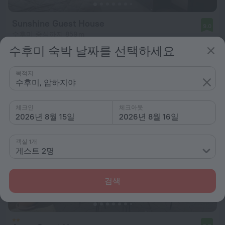
Sunshine Guest House
9.0
수후미 중심까지 859 m
수후미 숙박 날짜를 선택하세요
최저 ₩ 51,085
1박당
목적지
수후미, 압하지야
체크인
체크아웃
2026년 8월 15일
2026년 8월 16일
객실 1개
게스트 2명
검색