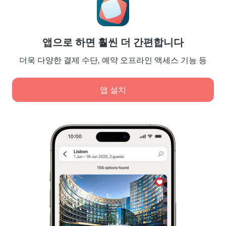
Booking Terms & Conditions
파트너
앱으로 하면 훨씬 더 간편합니다
숙소 소유주
여행사
더욱 다양한 결제 수단, 예약 오프라인 액세스 기능 등
기업 고객
Affiliate program
앱 설치
안전 결제
최고의 결제 시스템으로 안전하게 데이터를 보호합니다.
당사는 콘텐츠, 광고, 트래픽 분석 목적으로 쿠키를 사용합
니다. 데이터는 파트너사에 전송됩니다. '허용'을 클릭하면
쿠키 사용 정책
,
Google 개인정보 처리방침
에 동의하는 것
입니다.
개인정보 저장 및 처리 방침 정책
디지털 서비스 법
전부 허용
Leaside Services Limited, reg.no HE342401, Business Address: 17 Karaiskaki
Street, Office 22, Agaia Triada, Limassol, Cyprus, 3032
필수 항목만 허용
날짜를 선택하고
날짜 선택
유럽연합(EU)에 등록된 서비스표