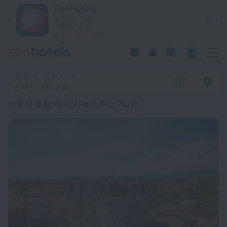
베스트 20 수후미 호텔 2026 시작가: ₩ 43,314 - ZenHotels
ZenHotels
앱에서 가격이 더
보기
저렴합니다!
4260
수후미, 압하지야
선택된 날짜 없음
수후미 호텔
: 예약 가능한 숙소 752개