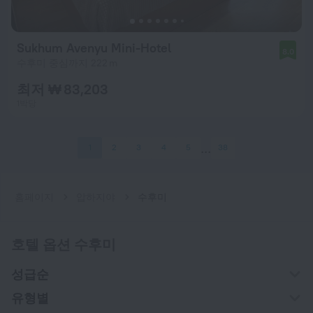
Sukhum Avenyu Mini-Hotel
8.0
수후미 중심까지 222 m
최저 ₩ 83,203
1박당
1
2
3
4
5
38
홈페이지
압하지야
수후미
호텔 옵션 수후미
성급순
유형별