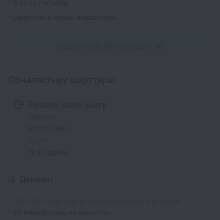
Зығыр маталар
Дәретхана керек-жарақтары
Барлық қолайлы жағдай
76
Орналастыру шарттары
Тіркелу және шығу
Тіркелу
16:00 кейін
Шығу
11:00 дейін
Депозит
-
100 USD банк картасымен бір бөлме бір түнге
үй жануарларына арналған