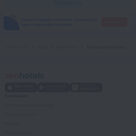
Көбірек білу
Орналастыруды мобильді қолданбада
Мында өту
іздеу әлдеқайда ыңғайлы
Негізгі бет
АҚШ
Нью-Йорк
The Lexington Hotel, Autograph Collection
Компания
Компания және команда
Байланыс дерегі
Мансап
Баспасөз үшін