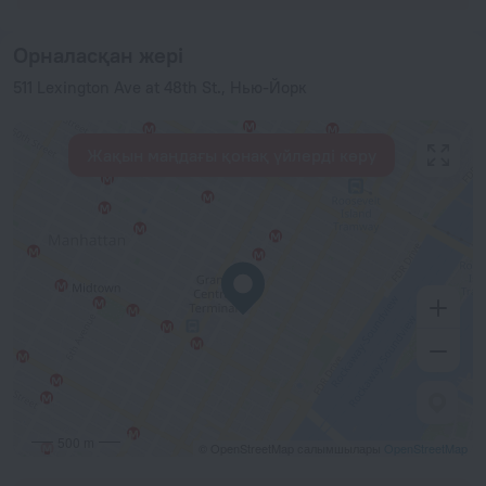
Орналасқан жері
511 Lexington Ave at 48th St., Нью-Йорк
Жақын маңдағы қонақ үйлерді көру
500 m
© OpenStreetMap салымшылары
OpenStreetMap