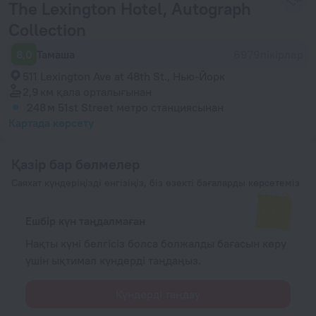
The Lexington Hotel, Autograph
Collection
8,0
Тамаша
6979пікірлер
511 Lexington Ave at 48th St., Нью-Йорк
2,9 км
қала орталығынан
248 м
51st Street метро станциясынан
Картада көрсету
Қазір бар бөлмелер
Саяхат күндеріңізді енгізіңіз, біз өзекті бағаларды көрсетеміз
Ешбір күн таңдалмаған
Нақты күні белгісіз болса болжалды бағасын көру
үшін ықтимал күндерді таңдаңыз.
Күндерді таңдау