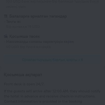
100 USD банк картасымен бір бөлмеде тұрудың бүкіл
кезеңі үшін
Балаларға арналған тағамдар
Таңғы ас
Бір қонаққа 19 USD
Қосымша төсек
Максималды соманы көрсетуіңіз керек
50 USD бір түнге қонаққа
Орналастырудың барлық шарты • 6
Қосымша ақпарат
Front desk is open 24/7.
If the guests will arrive after 12:00 AM, they should notify
the hotel in advance and receive check-in instructions.
Contact information is provided in the booking