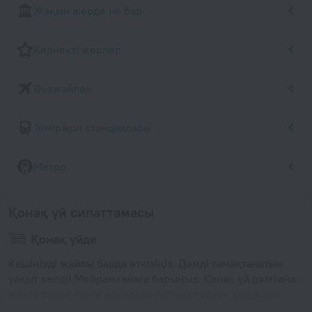
Жақын жерде не бар
Көрнекті жерлер
Әуежайлар
Теміржол станциялары
Метро
Қонақ үй сипаттамасы
Қонақ үйде
Кешіңізді жайлы барда өткізіңіз. Дәмді тамақтанатын
уақыт келді! Мейрамханаға барыңыз. Қонақ үй дәмхана -
жеңіл тамақ ішуге арналған керемет орын. Әрқашан
желіде болғыңыз келе ме? Wi-Fi қол жетімді.