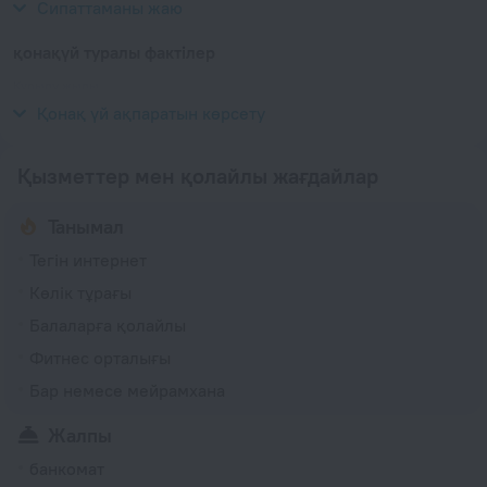
Сипаттаманы жаю
қонақүй туралы фактілер
Құрылу жылы
1929
Қонақ үй ақпаратын көрсету
Қызметтер мен қолайлы жағдайлар
Танымал
Тегін интернет
Көлік тұрағы
Балаларға қолайлы
Фитнес орталығы
Бар немесе мейрамхана
Жалпы
банкомат