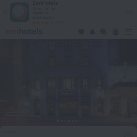
ZenHotels
The Lexington Hotel, Autograph Collection, Нью-Йорк қала
Қолданбада
Көру
бағалар
арзанырақ
4260