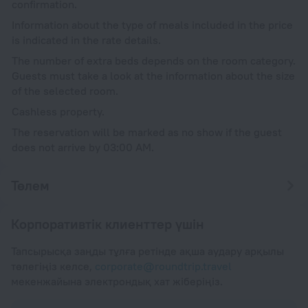
confirmation.
Information about the type of meals included in the price
is indicated in the rate details.
The number of extra beds depends on the room category.
Guests must take a look at the information about the size
of the selected room.
Cashless property.
The reservation will be marked as no show if the guest
does not arrive by 03:00 AM.
Төлем
Корпоративтік клиенттер үшін
Тапсырысқа заңды тұлға ретінде ақша аудару арқылы
төлегіңіз келсе,
corporate@roundtrip.travel
мекенжайына электрондық хат жіберіңіз.