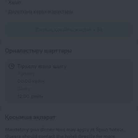
Халат
Дәретхана керек-жарақтары
Барлық қолайлы жағдай
55
Орналастыру шарттары
Тіркелу және шығу
Тіркелу
00:00 кейін
Шығу
12:00 дейін
Қосымша ақпарат
Mandatory gala dinner fees may apply at Spain hotels.
Guests should contact the hotel directly for more