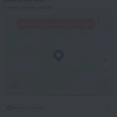
15 Partida Pou Roig, Benissa
Жақын маңдағы қонақ үйлерді көру
500 m
© OpenStreetMap салымшылары
OpenStreetMap
Көрнекті жерлер