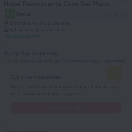
Hotel Restaurante Casa Del Maco
8,8
Тамаша
90пікірлер
15 Partida Pou Roig, Benissa
5,8 км
қала орталығынан
Картада көрсету
Қазір бар бөлмелер
Саяхат күндеріңізді енгізіңіз, біз өзекті бағаларды көрсетеміз
Ешбір күн таңдалмаған
Нақты күні белгісіз болса болжалды бағасын көру
үшін ықтимал күндерді таңдаңыз.
Күндерді таңдау
Орналасқан жері