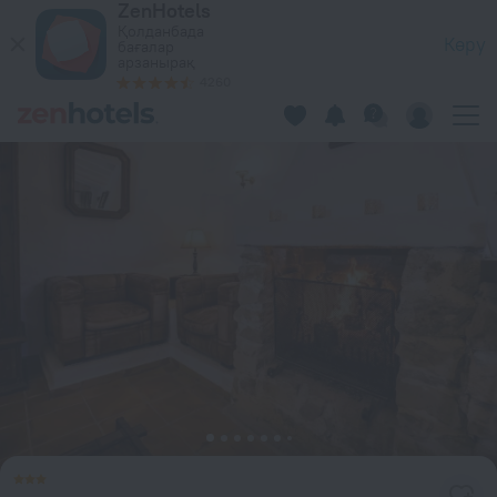
ZenHotels
Hotel Restaurante Casa Del Maco, in Benissa — Қазір ZenHo
Қолданбада
Көру
бағалар
арзанырақ
4260