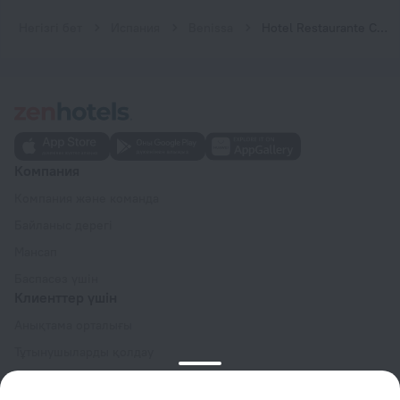
Негізгі бет
Испания
Benissa
Hotel Restaurante Casa Del Maco
Компания
Компания және команда
Байланыс дерегі
Мансап
Баспасөз үшін
Клиенттер үшін
Анықтама орталығы
Тұтынушыларды қолдау
Саяхатшы блогы