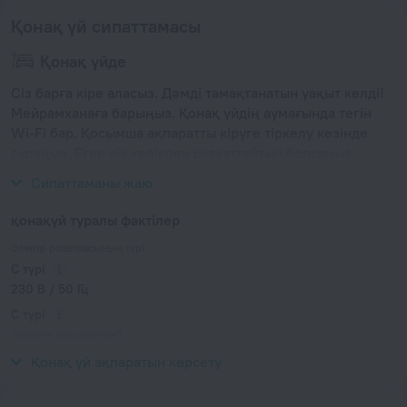
Қонақ үй сипаттамасы
Қонақ үйде
Сіз барға кіре аласыз. Дәмді тамақтанатын уақыт келді!
Мейрамханаға барыңыз. Қонақ үйдің аумағында тегін
Wi-Fi бар. Қосымша ақпаратты кіруге тіркелу кезінде
сұраңыз. Егер сіз көлікпен саяхаттайтын болсаңыз,
мұнда тегін тұрақ бар.
Сипаттаманы жаю
қонақүй туралы фактілер
Электр розеткасының түрі
C түрі
230 В / 50 Гц
C түрі
(жерге жалғанған)
230 В / 50 Гц
Қонақ үй ақпаратын көрсету