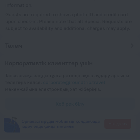
information.
Guests are required to show a photo ID and credit card
upon check-in. Please note that all Special Requests are
subject to availability and additional charges may apply.
Төлем
Корпоративтік клиенттер үшін
Тапсырысқа заңды тұлға ретінде ақша аудару арқылы
төлегіңіз келсе,
corporate@roundtrip.travel
мекенжайына электрондық хат жіберіңіз.
Көбірек білу
Орналастыруды мобильді қолданбада
Мында өту
іздеу әлдеқайда ыңғайлы