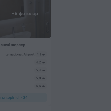
+9 фотолар
рнекі жерлер
I International Airport
4,1 км
4,2 км
5,4 км
5,8 км
6,6 км
ғы көрінісі
•
34