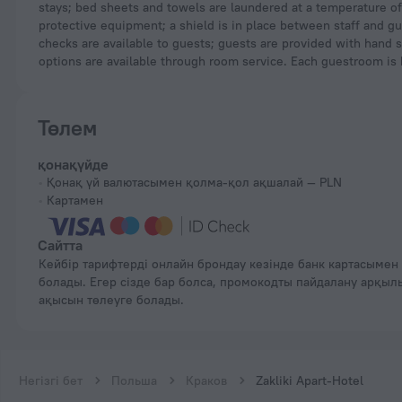
stays; bed sheets and towels are laundered at a temperature of 
protective equipment; a shield is in place between staff and g
checks are available to guests; guests are provided with hand s
options are available through room service. Each guestroom is
Төлем
қонақүйде
Қонақ үй валютасымен қолма-қол ақшалай — PLN
Картамен
Сайтта
Кейбір тарифтерді онлайн брондау кезінде банк картасымен төлеуге
болады. Егер сізде бар болса, промокодты пайдалану арқыл
ақысын төлеуге болады.
Негізгі бет
Польша
Краков
Zakliki Apart-Hotel