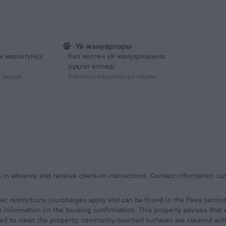
Үй жануарлары
 көрсетуіңіз
Кез келген үй жануарларына
рұқсат етіледі
з керек
Бағасын көрсетуіңіз керек
el in advance and receive check-in instructions. Contact information c
pet restrictions (surcharges apply and can be found in the Fees sectio
ct information on the booking confirmation. This property advises tha
used to clean the property; commonly-touched surfaces are cleaned wi