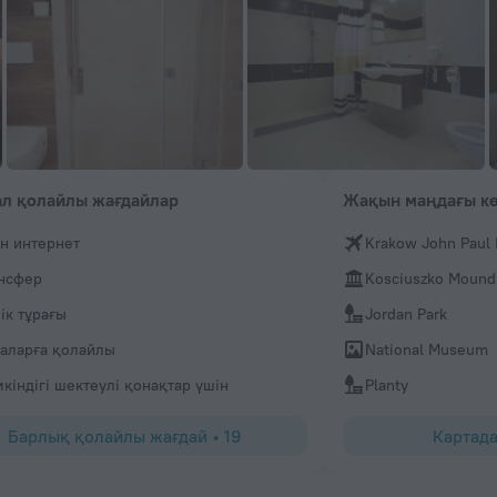
л қолайлы жағдайлар
Жақын маңдағы кө
ін интернет
Krakow John Paul I
нсфер
Kosciuszko Mound
ік тұрағы
Jordan Park
аларға қолайлы
National Museum
кіндігі шектеулі қонақтар үшін
Planty
Барлық қолайлы жағдай
•
19
Картада