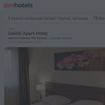
Zakliki Apart-Hotel, Краков қаласында — Қазір ZenHotels.c
Краков қаласында ішіндегі барлық нұсқалар
Жаң
Zakliki Apart-Hotel
zygmunta starego 130, Краков
Картада көрсету
6,6 км
қала орталығынан