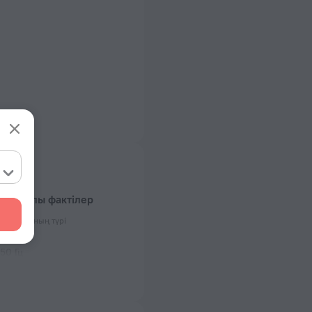
й туралы фактілер
озеткасының түрі
 50 Гц
 50 Гц
 және қабаттар саны