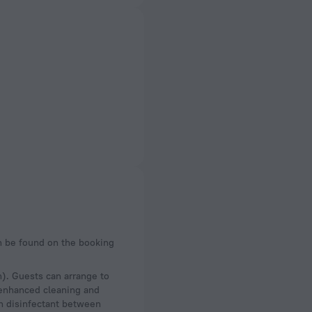
an be found on the booking
n). Guests can arrange to
t enhanced cleaning and
th disinfectant between