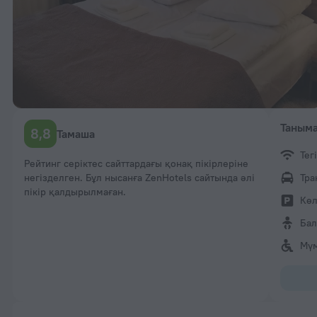
Таныма
8,8
Тамаша
Тег
Рейтинг серіктес сайттардағы қонақ пікірлеріне
негізделген. Бұл нысанға ZenHotels сайтында әлі
Тра
пікір қалдырылмаған.
Көл
Бал
Мүм