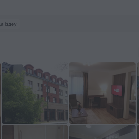
om сайтында брондаңыз
а іздеу