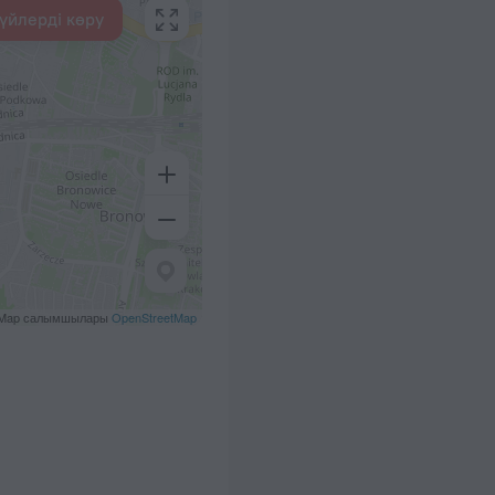
үйлерді көру
tMap салымшылары
OpenStreetMap