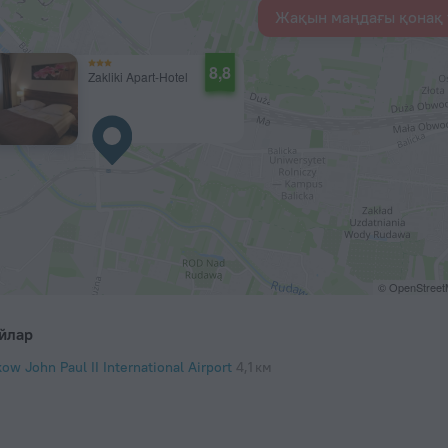
Жақын маңдағы қонақ 
8,8
Zakliki Apart-Hotel
© OpenStree
йлар
ow John Paul II International Airport
4,1 км