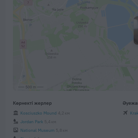
500 m
Көрнекті жерлер
Әуежа
Kosciuszko Mound
4,2 км
Krak
Jordan Park
5,4 км
National Museum
5,8 км