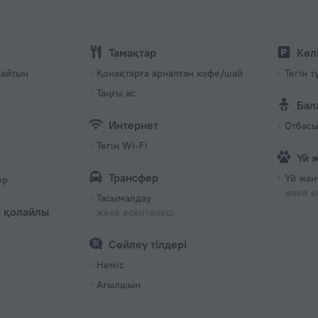
25бөлме
Тамақтар
Көл
майтын
Қонақтарға арналған кофе/шай
Тегін т
Таңғы ас
Бал
Интернет
Отбасы
Тегін Wi-Fi
Үй 
Трансфер
Үй жан
ер
жеке е
Тасымалдау
 қолайлы
жеке есептеледі
Сөйлеу тілдері
Неміс
Ағылшын