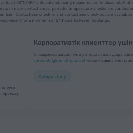
at least 60°C/140°F. Social distancing measures are in place; staff at
uests in main contact areas; periodic temperature checks are conducte
anitizer. Contactless check-in and contactless check-out are available
 kept vacant for a minimum of 24 hours between bookings.
Корпоративтік клиенттер үшін
Тапсырысқа заңды тұлға ретінде ақша аудару арқы
corporate@roundtrip.travel
мекенжайына электронды
Көбірек білу
ы брондау