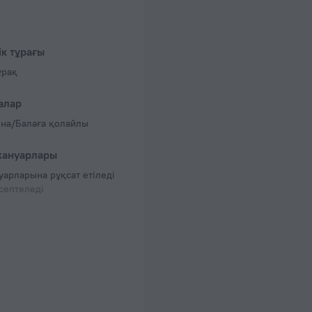
лер, 3қабаттар
ік тұрағы
ұрақ
алар
на/Балаға қолайлы
жануарлары
уарларына рұқсат етіледі
септеледі