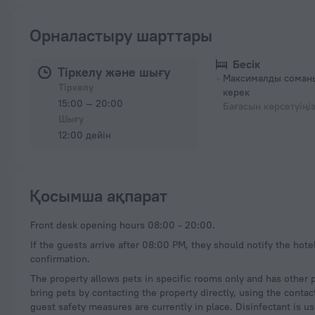
Орналастыру шарттары
Бесік
Тіркелу және шығу
Максималды соманы
Тіркелу
керек
15:00 — 20:00
Бағасын көрсетуіңі
Шығу
12:00 дейін
Қосымша ақпарат
Front desk opening hours 08:00 - 20:00.
If the guests arrive after 08:00 PM, they should notify the hot
confirmation.
The property allows pets in specific rooms only and has other 
bring pets by contacting the property directly, using the conta
guest safety measures are currently in place. Disinfectant is 