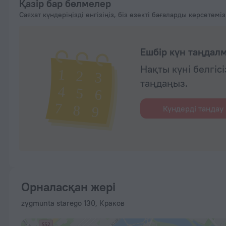
Қазір бар бөлмелер
Саяхат күндеріңізді енгізіңіз, біз өзекті бағаларды көрсетеміз
Ешбір күн таңдал
Нақты күні белгіс
таңдаңыз.
Күндерді таңдау
Орналасқан жері
zygmunta starego 130, Краков