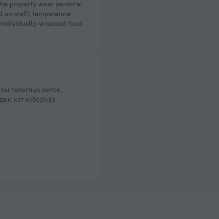
 the property wear personal
d on staff; temperature
. Individually-wrapped food
лы төлегіңіз келсе,
қ хат жіберіңіз.