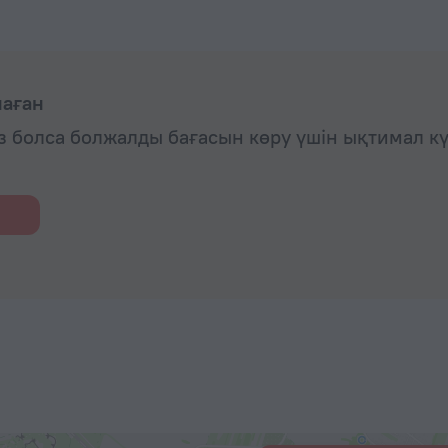
маған
із болса болжалды бағасын көру үшін ықтимал к