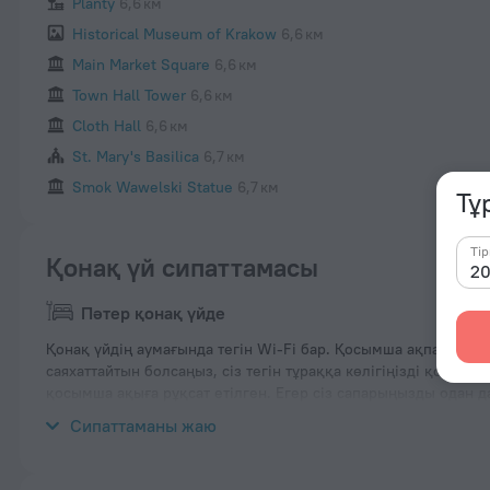
Planty
6,6 км
Historical Museum of Krakow
6,6 км
Main Market Square
6,6 км
Town Hall Tower
6,6 км
Cloth Hall
6,6 км
St. Mary's Basilica
6,7 км
Smok Wawelski Statue
6,7 км
Тұ
Тір
Қонақ үй сипаттамасы
Пәтер қонақ үйде
Қонақ үйдің аумағында тегін Wi-Fi бар. Қосымша ақпаратты кі
саяхаттайтын болсаңыз, сіз тегін тұраққа көлігіңізді қоя ал
қосымша ақыға рұқсат етілген. Егер сіз сапарыңызды одан д
аласыз.
Сипаттаманы жаю