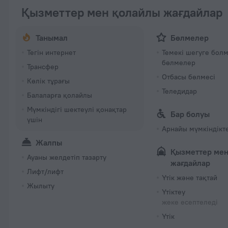
Қызметтер мен қолайлы жағдайлар
Танымал
Бөлмелер
Тегін интернет
Темекі шегуге бол
бөлмелер
Трансфер
Отбасы бөлмесі
Көлік тұрағы
Теледидар
Балаларға қолайлы
Мүмкіндігі шектеулі қонақтар
Бар болуы
үшін
Арнайы мүмкіндікт
Жалпы
Қызметтер мен
Ауаны желдетіп тазарту
жағдайлар
Лифт/лифт
Үтік және тақтай
Жылыту
Үтіктеу
жеке есептеледі
Үтік