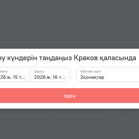
ру күндерін таңдаңыз Краков қаласында
келу
Шығу
1бөлме үшін
2026 ж. 15 там.
2026 ж. 16 там.
2қонақтар
қонақү
Іздеу
Электр р
руге тіркелу кезінде сұраңыз. Егер сіз көлікпен
асыз. Мұнда үй жануарларын әкелуге болады. Олар
C түрі
а ыңғайлы еткіңіз келсе, трансферге тапсырыс бере
230 В /
E түрі
230 В /
Бөлмелер