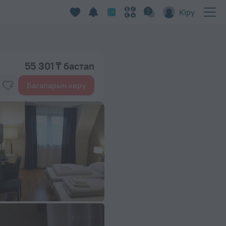
Кіру
55 301 ₸ бастап
Бағаларын көру