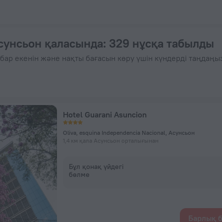
61 ₸ — Қазір ZenHotels.com сайтында брондаңыз
сунсьон қаласында
: 329 нұсқа табылды
бар екенін және нақты бағасын көру үшін күндерді таңдаңы
Hotel Guarani Asuncion
Oliva, esquina Independencia Nacional, Асунсьон
1,4 км қала Асунсьон орталығынан
Бұл қонақ үйдегі
бөлме
Барлық б