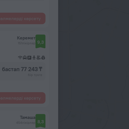
өлмелерді көрсету
Керемет
9,3
151пікірлер
бастап 77 243 ₸
бір түнге
өлмелерді көрсету
Тамаша
8,3
454пікірлер