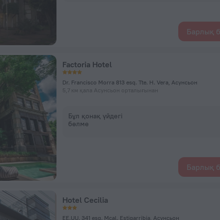
Барлық б
Factoria Hotel
Dr. Francisco Morra 813 esq. Tte. H. Vera, Асунсьон
5,7 км қала Асунсьон орталығынан
Бұл қонақ үйдегі
бөлме
Барлық б
Hotel Cecilia
EE.UU. 341 esq. Mcal. Estigarribia, Асунсьон