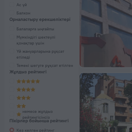
Ас үй
Балкон
Орналастыру ерекшеліктері
Балаларға ыңғайлы
Мүмкіндігі шектеулі
қонақтар үшін
Үй жануарларына рұқсат
етіледі
Темекі шегуге рұқсат етілген
Жұлдыз рейтингі
немесе жұлдыз
рейтингісінсіз
Пікірлер бойынша рейтингі
Кез келген рейтинг