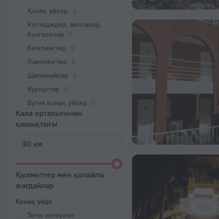
Қонақ үйлер
Коттедждер, виллалар,
бунгалолар
Кемпингтер
Глампингтер
Шипажайлар
Курорттар
Бутик қонақ үйлер
Қала орталығынан
қашықтығы
Қызметтер мен қолайлы
жағдайлар
Қонақ үйде
Тегін интернет