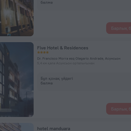
бөлме
Барлық б
Five Hotel & Residences
Dr. Francisco Morra esq Olegario Andrade, Асунсьон
5,4 км қала Асунсьон орталығынан
Бұл қонақ үйдегі
бөлме
Барлық б
hotel manduara