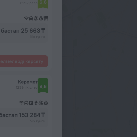
6,6
61пікірлер
бастап 25 663 ₸
бір түнге
өлмелерді көрсету
Керемет
9,6
1239пікірлер
бастап 153 284 ₸
бір түнге