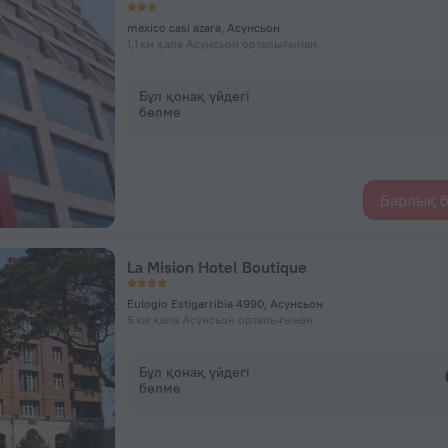
mexico casi azara, Асунсьон
1,1 км қала Асунсьон орталығынан
Бұл қонақ үйдегі
бөлме
Барлық б
La Mision Hotel Boutique
Eulogio Estigarribia 4990, Асунсьон
5 км қала Асунсьон орталығынан
Бұл қонақ үйдегі
бөлме