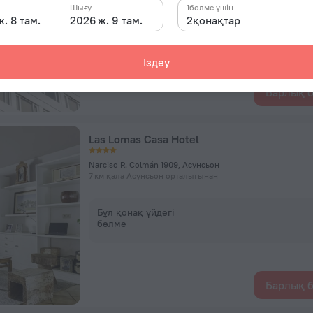
Шығу
1бөлме үшін
. 8 там.
2026 ж. 9 там.
2қонақтар
Бұл қонақ үйдегі
бөлме
Іздеу
Барлық б
Las Lomas Casa Hotel
Narciso R. Colmán 1909, Асунсьон
7 км қала Асунсьон орталығынан
Бұл қонақ үйдегі
бөлме
Барлық б