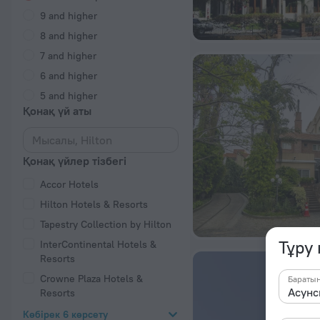
9 and higher
8 and higher
7 and higher
6 and higher
5 and higher
Қонақ үй аты
Қонақ үйлер тізбегі
Accor Hotels
Hilton Hotels & Resorts
Tapestry Collection by Hilton
Тұру
InterContinental Hotels &
Resorts
Crowne Plaza Hotels &
Бараты
Resorts
Көбірек 6 көрсету