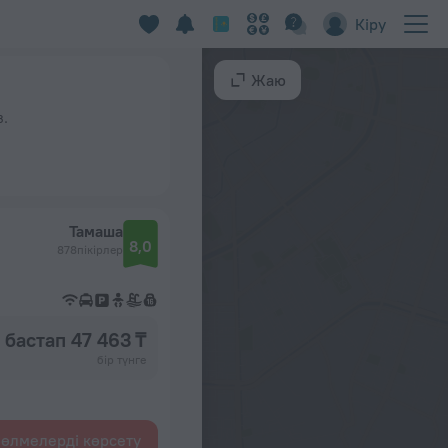
Кіру
Жаю
з.
Тамаша
8,0
878пікірлер
бастап 47 463 ₸
бір түнге
өлмелерді көрсету