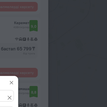
өлмелерді көрсету
Керемет
9,0
438пікірлер
бастап 65 799 ₸
бір түнге
өлмелерді көрсету
Тамаша
8,8
742пікірлер