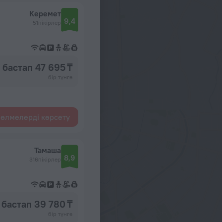
Керемет
9,4
51пікірлер
бастап 47 695 ₸
бір түнге
өлмелерді көрсету
Тамаша
8,9
316пікірлер
бастап 39 780 ₸
бір түнге