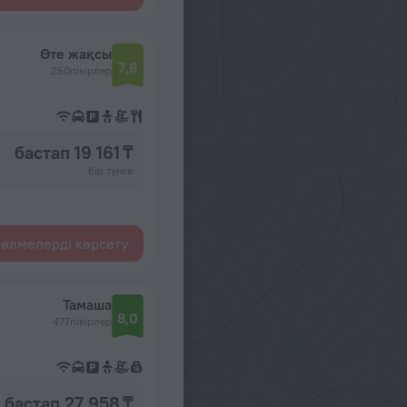
Өте жақсы
7,8
250пікірлер
бастап 19 161 ₸
бір түнге
өлмелерді көрсету
Тамаша
8,0
477пікірлер
бастап 27 958 ₸