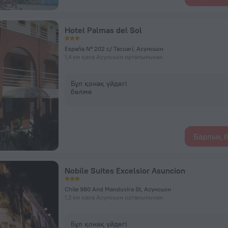
Hotel Palmas del Sol
España Nº 202 c/ Tacuarí, Асунсьон
1,4 км қала Асунсьон орталығынан
Бұл қонақ үйдегі
бөлме
Барлық б
Nobile Suites Excelsior Asuncion
Chile 980 And Manduvira St, Асунсьон
1,2 км қала Асунсьон орталығынан
Бұл қонақ үйдегі