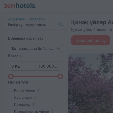
20 үздік Қонақ үйлер Асунсьон қаласында 2026 бастап 19 1
Асунсьон, Парагвай
Қонақ үйлер А
Ешбір күн таңдалмаған
Қонақ үйде бөлмелер 
Бойынша сұрыптау
Күндерді таңдау
Танымалдығы бойынша
Бағасы
Нысан түрі
Қонақ үйлер
Хостелдер
Пәтерлер
Пәтерлі қонақ үйлер