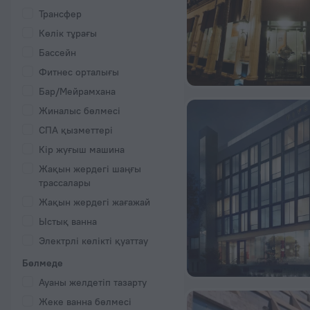
Трансфер
Көлік тұрағы
Бассейн
Фитнес орталығы
Бар/Мейрамхана
Жиналыс бөлмесі
СПА қызметтері
Кір жуғыш машина
Жақын жердегі шаңғы
трассалары
Жақын жердегі жағажай
Ыстық ванна
Электрлі көлікті қуаттау
Бөлмеде
Ауаны желдетіп тазарту
Жеке ванна бөлмесі