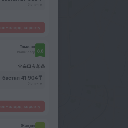
бір түнге
өлмелерді көрсету
Тамаша
8,8
194пікірлер
бастап 41 904 ₸
бір түнге
өлмелерді көрсету
Жақсы