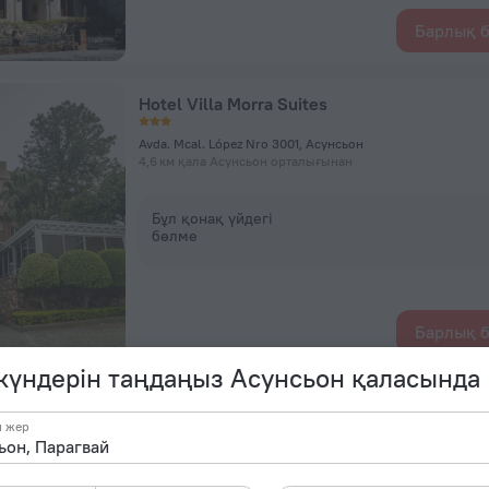
Барлық б
Hotel Villa Morra Suites
Avda. Mcal. López Nro 3001, Асунсьон
4,6 км қала Асунсьон орталығынан
Бұл қонақ үйдегі
бөлме
Барлық б
 күндерін таңдаңыз Асунсьон қаласында
Hub Hotel Asuncion
н жер
J. Eulogio Estigarribia esquina Tte. Rodolfo Zotti, Асунсьон
4,9 км қала Асунсьон орталығынан