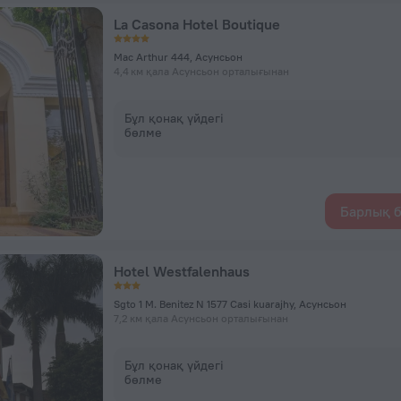
La Casona Hotel Boutique
Mac Arthur 444, Асунсьон
4,4 км қала Асунсьон орталығынан
Бұл қонақ үйдегі
бөлме
Барлық б
Hotel Westfalenhaus
Sgto 1 M. Benitez N 1577 Casi kuarajhy, Асунсьон
7,2 км қала Асунсьон орталығынан
Бұл қонақ үйдегі
бөлме