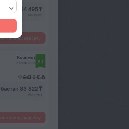
бастап 64 495 ₸
бір түнге
өлмелерді көрсету
Керемет
9,1
242пікірлер
бастап 83 322 ₸
бір түнге
өлмелерді көрсету