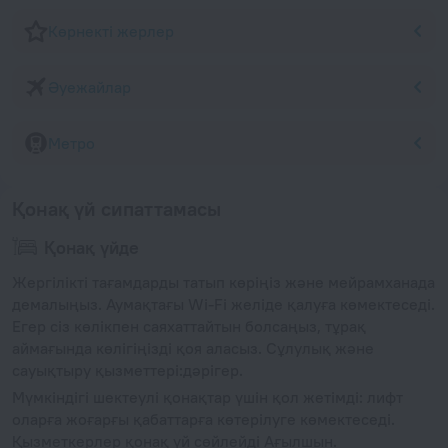
Көрнекті жерлер
Әуежайлар
Метро
Қонақ үй сипаттамасы
Қонақ үйде
Жергілікті тағамдарды татып көріңіз және мейрамханада
демалыңыз. Аумақтағы Wi-Fi желіде қалуға көмектеседі.
Егер сіз көлікпен саяхаттайтын болсаңыз, тұрақ
аймағында көлігіңізді қоя аласыз. Сұлулық және
сауықтыру қызметтері:дәрігер.
Мүмкіндігі шектеулі қонақтар үшін қол жетімді: лифт
оларға жоғарғы қабаттарға көтерілуге көмектеседі.
Қызметкерлер қонақ үй сөйлейді Ағылшын.