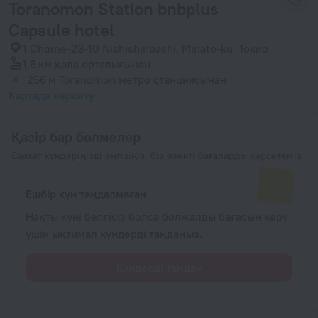
Toranomon Station bnbplus
Capsule hotel
1 Chome-23-10 Nishishinbashi, Minato-ku, Токио
1,6 км
қала орталығынан
256 м
Toranomon метро станциясынан
Картада көрсету
Қазір бар бөлмелер
Саяхат күндеріңізді енгізіңіз, біз өзекті бағаларды көрсетеміз
Ешбір күн таңдалмаған
Нақты күні белгісіз болса болжалды бағасын көру
үшін ықтимал күндерді таңдаңыз.
Күндерді таңдау