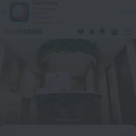
ZenHotels
Toranomon Station bnbplus Capsule hotel, Токио қаласында
Қолданбада
Көру
бағалар
арзанырақ
4260