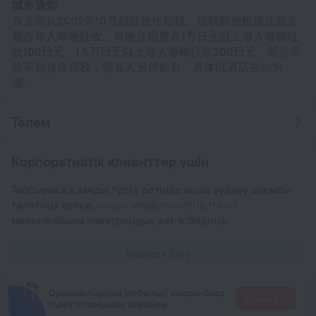
城市通知
东京市从2002年10月起征收住宿税。征税标准根据住宿金
额按每人每晚征收，每晚住宿费在1万日元以上每人每晚征
收100日元，1.5万日元以上每人每晚征收200日元，部分房
价不包含住宿税，需客人另付前台，具体以酒店告知为
准。
Төлем
Корпоративтік клиенттер үшін
Тапсырысқа заңды тұлға ретінде ақша аудару арқылы
төлегіңіз келсе,
corporate@roundtrip.travel
мекенжайына электрондық хат жіберіңіз.
Көбірек білу
Орналастыруды мобильді қолданбада
Мында өту
іздеу әлдеқайда ыңғайлы