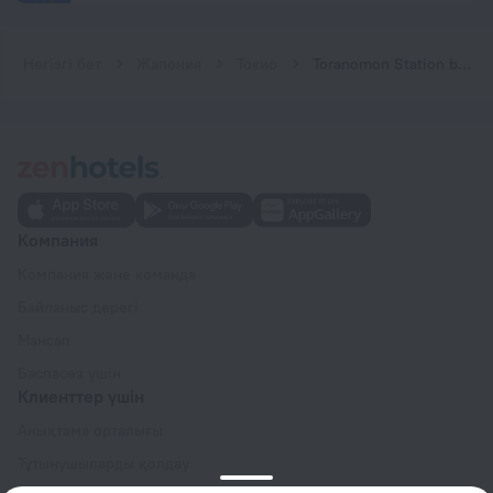
Негізгі бет
Жапония
Токио
Toranomon Station bnbplus Capsule hotel
Компания
Компания және команда
Байланыс дерегі
Мансап
Баспасөз үшін
Клиенттер үшін
Анықтама орталығы
Тұтынушыларды қолдау