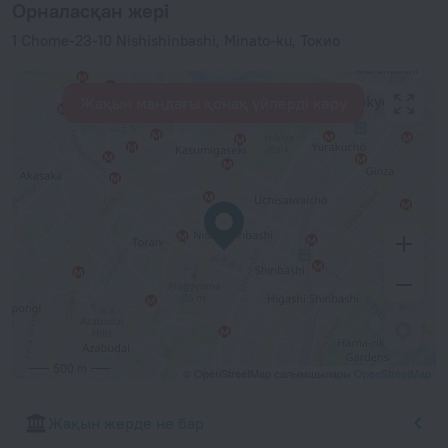
Орналасқан жері
1 Chome-23-10 Nishishinbashi, Minato-ku, Токио
Жақын маңдағы қонақ үйлерді көру
500 m
© OpenStreetMap салымшылары
OpenStreetMap
Жақын жерде не бар