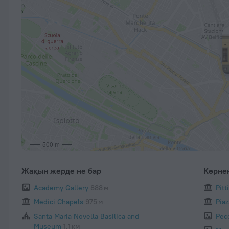
500 m
Жақын жерде не бар
Көрне
Academy Gallery
888 м
Pitt
Medici Chapels
975 м
Pia
Santa Maria Novella Basilica and
Pec
Museum
1,1 км