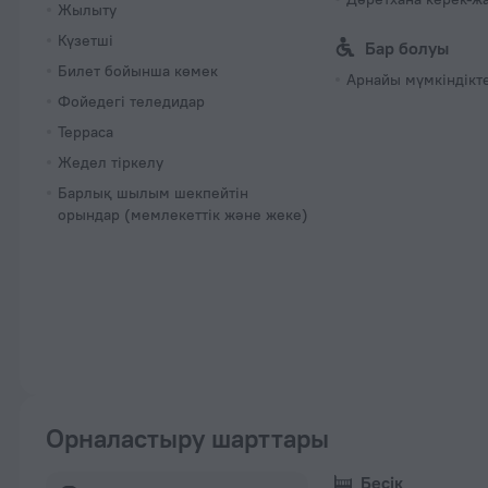
Жылыту
Күзетші
Бар болуы
Билет бойынша көмек
Арнайы мүмкіндікт
Фойедегі теледидар
Терраса
Жедел тіркелу
Барлық шылым шекпейтін
орындар (мемлекеттік және жеке)
Орналастыру шарттары
Бесік