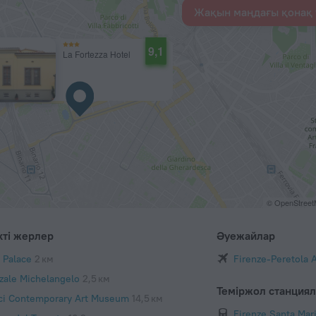
Жақын маңдағы қонақ 
9,1
La Fortezza Hotel
© OpenStree
кті жерлер
Әуежайлар
i Palace
2 км
Firenze-Peretola A
zzale Michelangelo
2,5 км
Теміржол станция
ci Contemporary Art Museum
14,5 км
Firenze Santa Mar