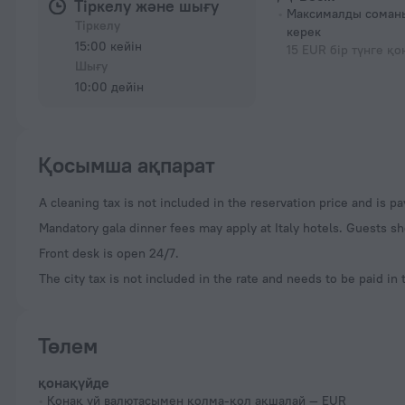
Тіркелу және шығу
Максималды соманы
Тіркелу
керек
15:00 кейін
15 EUR бір түнге қо
Шығу
10:00 дейін
Қосымша ақпарат
A cleaning tax is not included in the reservation price and is p
Mandatory gala dinner fees may apply at Italy hotels. Guests sh
Front desk is open 24/7.
The city tax is not included in the rate and needs to be paid in 
Төлем
қонақүйде
Қонақ үй валютасымен қолма-қол ақшалай — EUR