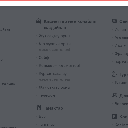
230 В /
L түрі
230 В /
Қызметтер мен қолайлы
Сөй
Бөлмелер
жағдайлар
майтын
Испан т
38бөлме
Жүк сақтау орны
Ағылш
Кір жуатын орын
Италья
жеке есептеледі
Франц
Сейф
ар
португа
Консьерж қызметтері
Құрғақ тазалау
Тур
жеке есептеледі
Турист
ледидар
Жүк сақтау орны
Телефон
Дем
Велоси
Тамақтар
Бар
Көл
Таңғы ас
Көлік 
арақтары