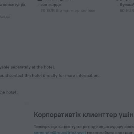
 көрсетуіңіз
сол жерде
Әуежа
20 EUR бір түнге әр көлікке
60 EUR
наққа
ayable separately at the hotel.
ould contact the hotel directly for more information.
the hotel.
Корпоративтік клиенттер үшін
Тапсырысқа заңды тұлға ретінде ақша аудару арқы
corporate@roundtrip.travel
мекенжайына электронды