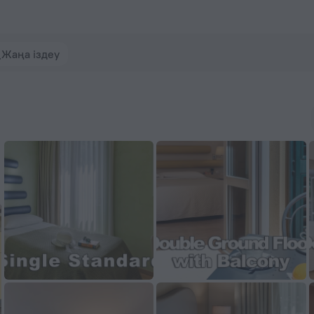
.com сайтында брондаңыз
Жаңа іздеу