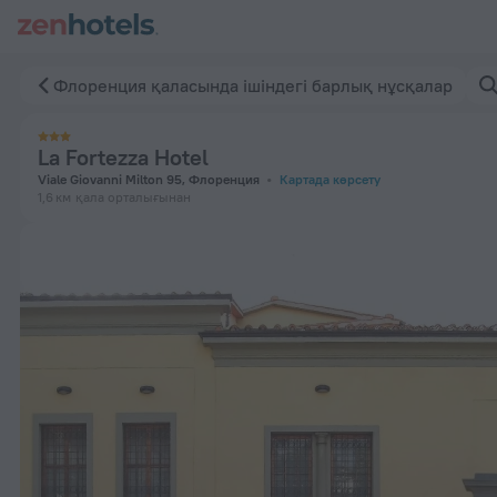
La Fortezza Hotel, Флоренция қаласында — Қазір ZenHotels
Флоренция қаласында ішіндегі барлық нұсқалар
La Fortezza Hotel
Viale Giovanni Milton 95, Флоренция
Картада көрсету
1,6 км
қала орталығынан