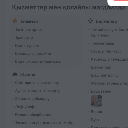
Қызметтер мен қолайлы жағдайлар
Танымал
Бөлмелер
Тегін интернет
Темекі шегуге бол
бөлмелер
Трансфер
Тоңазытқыш
Көлік тұрағы
Отбасы бөлмесі
Балаларға қолайлы
Кабельдік теледид
Бар немесе мейрамхана
Шағын бар
Жалпы
Шаш кептіргіш
Сайт арқылы сатып алу
Жалпақ экранды те
Ауаны желдетіп тазарту
Душ/ванна
24 сағат қабылдау
Лифт/лифт
Ванна
Валюта айырбастау
Душ
Темекі шегуге рұқсат етілмейді
Дәретхана керек-ж