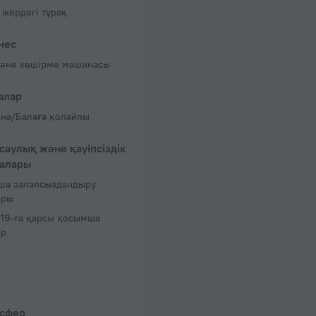
жердегі тұрақ
нес
әне көшірме машинасы
алар
на/Балаға қолайлы
саулық және қауіпсіздік
алары
ша залалсыздандыру
ары
19-ға қарсы қосымша
ар
нсфер