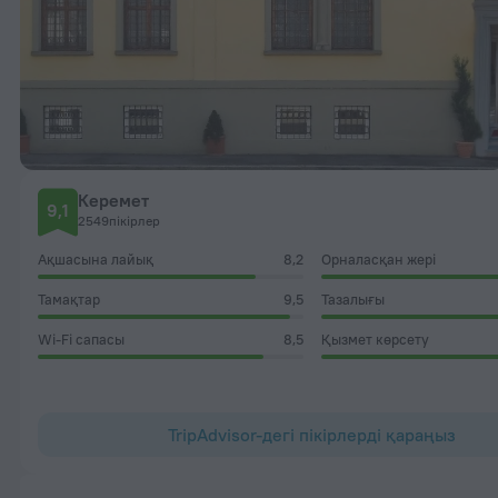
Керемет
9,1
2549пікірлер
Ақшасына лайық
8,2
Орналасқан жері
Тамақтар
9,5
Тазалығы
Wi-Fi сапасы
8,5
Қызмет көрсету
TripAdvisor-дегі пікірлерді қараңыз