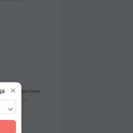
да
й туралы фактілер
озеткасының түрі
 50 Гц
жалғанған)