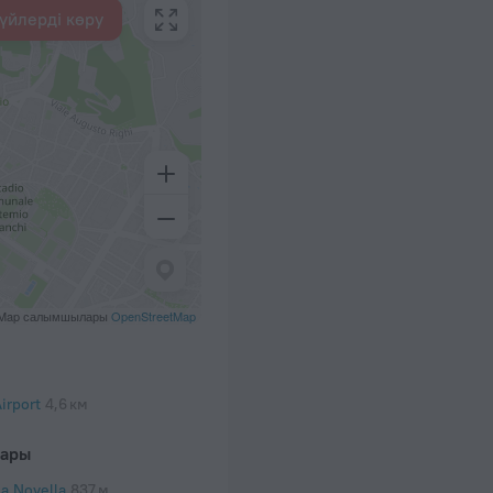
үйлерді көру
tMap салымшылары
OpenStreetMap
irport
4,6 км
лары
ia Novella
837 м