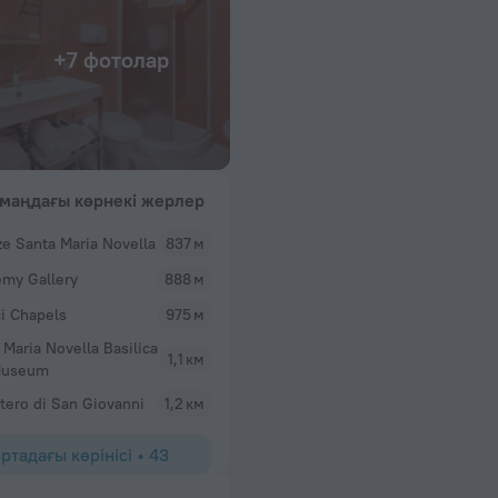
+7 фотолар
маңдағы көрнекі жерлер
ze Santa Maria Novella
837 м
my Gallery
888 м
i Chapels
975 м
 Maria Novella Basilica
1,1 км
Museum
stero di San Giovanni
1,2 км
ртадағы көрінісі
•
43