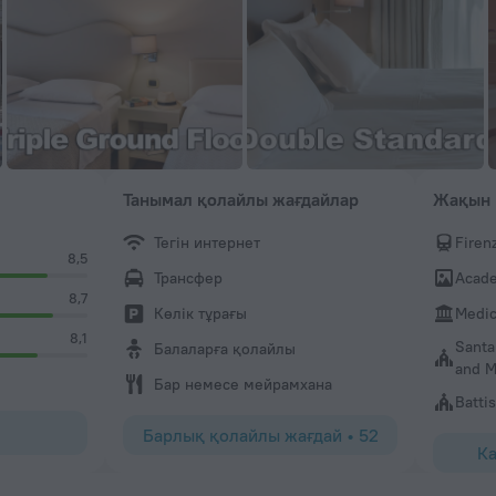
Танымал қолайлы жағдайлар
Жақын 
Тегін интернет
Firen
8,5
Трансфер
Acade
8,7
Көлік тұрағы
Medic
8,1
Santa
Балаларға қолайлы
and 
Бар немесе мейрамхана
Batti
Барлық қолайлы жағдай
•
52
Ка