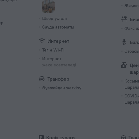
Жақын 
Швед үстелi
Биз
ер
Сауда автоматы
Факс ж
Интернет
Бал
Тегін Wi-Fi
Отбасы
Интернет
жеке есептеледі
Ден
шар
Трансфер
Қосым
шарал
Әуежайдан жеткізу
COVID-
шарал
Көлік тұрағы
Тра