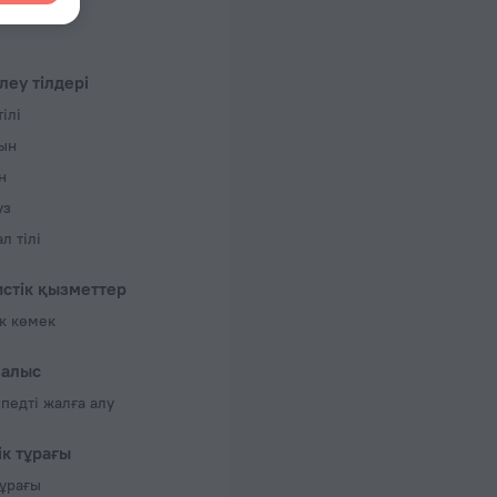
 50 Гц
 50 Гц
леу тілдері
 және қабаттар саны
ілі
лер, 4қабаттар
ын
н
уз
л тілі
истік қызметтер
ік көмек
алыс
педті жалға алу
ік тұрағы
тұрағы