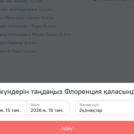
eo del Tessuto
16,2 км
ello dell'Imperatore
16,4 км
a Maria delle Carceri
16,4 км
ash University - Prato
16,4 км
leria Comunale e Museo Civico
16,6 км
zzo Pretorio
16,6 км
mo di Prato
16,6 км
 күндерін таңдаңыз Флоренция қаласын
қонақү
Электр р
р. Қосымша ақпаратты кіруге тіркелу кезінде
у
Шығу
1бөлме үшін
рақ аймағы бар. Қонақ үйдің экскурсиялық
C түрі
ж. 15 там.
2026 ж. 16 там.
2қонақтар
еруге көмектеседі.
230 В /
C түрі
Іздеу
(жерге 