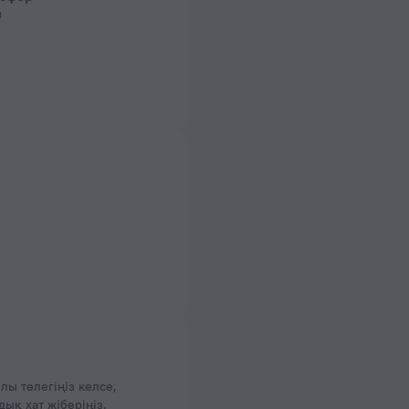
й
лы төлегіңіз келсе,
қ хат жіберіңіз.