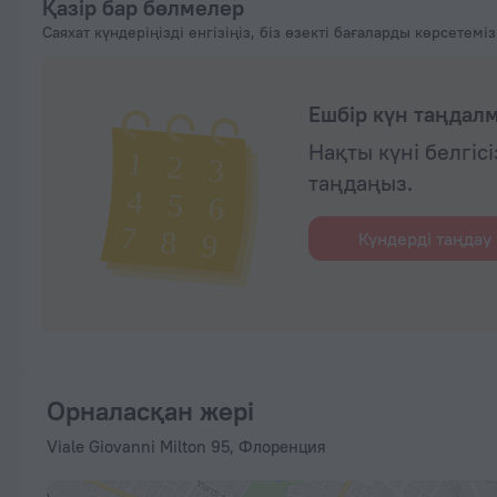
Қазір бар бөлмелер
Саяхат күндеріңізді енгізіңіз, біз өзекті бағаларды көрсетеміз
Ешбір күн таңдал
Нақты күні белгіс
таңдаңыз.
Күндерді таңдау
Орналасқан жері
Viale Giovanni Milton 95, Флоренция