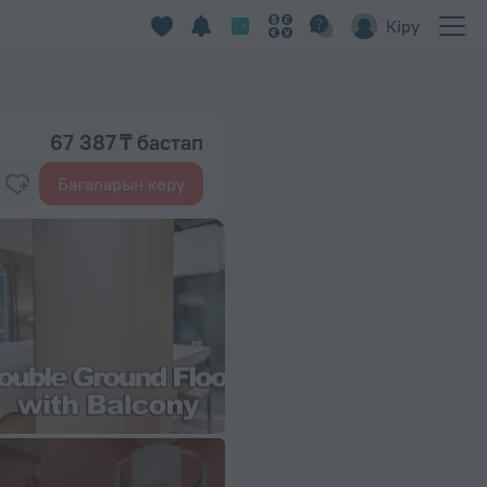
Кіру
67 387 ₸ бастап
Бағаларын көру