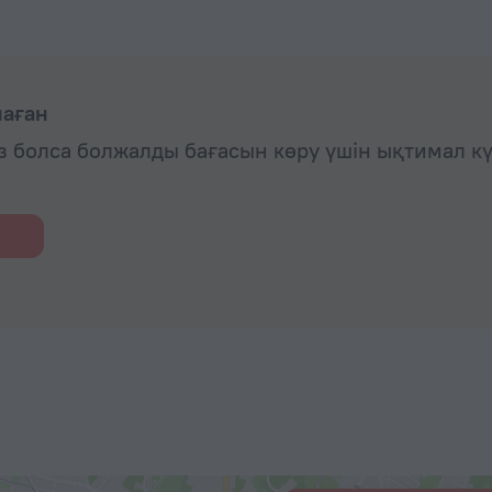
маған
із болса болжалды бағасын көру үшін ықтимал к