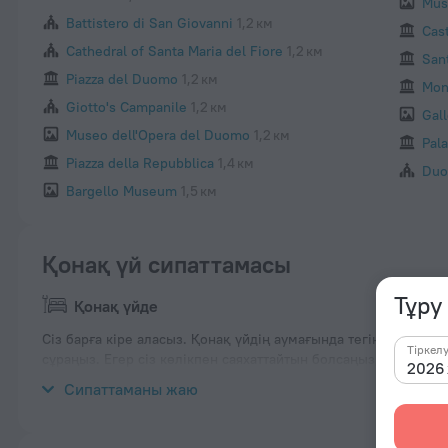
Mus
Battistero di San Giovanni
1,2 км
Cast
Cathedral of Santa Maria del Fiore
1,2 км
Sant
Piazza del Duomo
1,2 км
Mon
Giotto's Campanile
1,2 км
Gal
Museo dell'Opera del Duomo
1,2 км
Pala
Piazza della Repubblica
1,4 км
Duo
Bargello Museum
1,5 км
Қонақ үй сипаттамасы
Тұру
Қонақ үйде
Сіз барға кіре аласыз. Қонақ үйдің аумағында тегін Wi-Fi ба
Тіркел
сұраңыз. Егер сіз көлікпен саяхаттайтын болсаңыз, мұнда тұ
2026 
бюросының қызметкерлері қонақ үй экскурсияға тапсырыс б
Сипаттаманы жаю