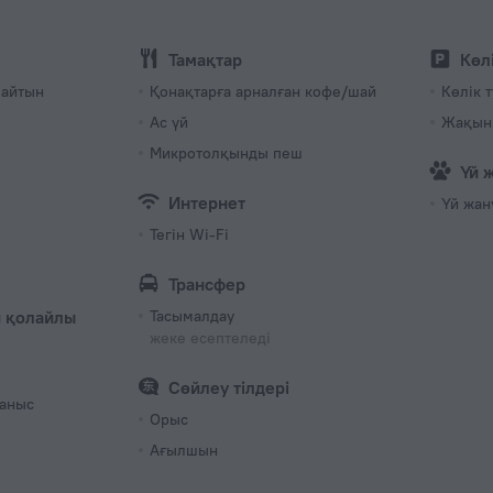
Тамақтар
Көл
майтын
Қонақтарға арналған кофе/шай
Көлік 
Ас үй
Жақын 
Микротолқынды пеш
Үй 
Интернет
Үй жан
Тегін Wi-Fi
Трансфер
 қолайлы
Тасымалдау
жеке есептеледі
Сөйлеу тілдері
раныс
Орыс
Ағылшын