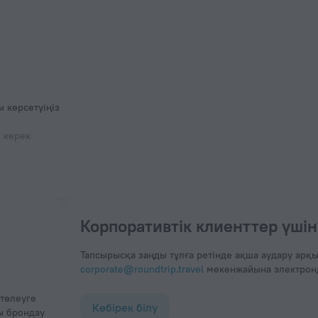
 көрсетуіңіз
з керек
Корпоративтік клиенттер үшін
Тапсырысқа заңды тұлға ретінде ақша аудару арқы
corporate@roundtrip.travel
мекенжайына электронды
Көбірек білу
ы брондау