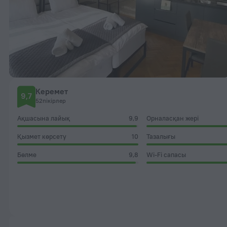
Керемет
9,7
52пікірлер
Ақшасына лайық
9,9
Орналасқан жері
Қызмет көрсету
10
Тазалығы
Бөлме
9,8
Wi-Fi сапасы