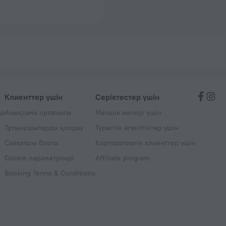
Клиенттер үшін
Серіктестер үшін
да
Анықтама орталығы
Меншік иелері үшін
Тұтынушыларды қолдау
Туристік агенттіктер үшін
Саяхатшы блогы
Корпоративтік клиенттер үшін
Cookie параметрлері
Affiliate program
Booking Terms & Conditions