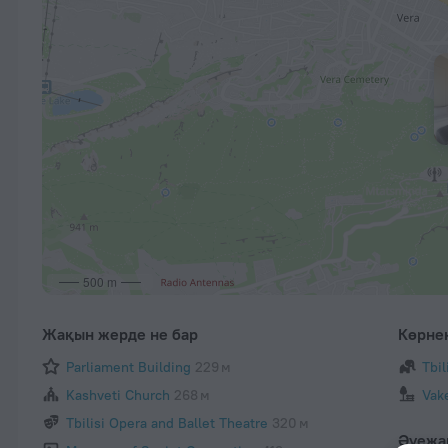
500 m
Жақын жерде не бар
Көрне
Parliament Building
229 м
Tbil
Kashveti Church
268 м
Vak
Tbilisi Opera and Ballet Theatre
320 м
Әуежа