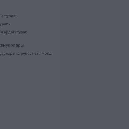
ік тұрағы
тұрағы
жердегі тұрақ
жануарлары
уарларына рұқсат етілмейді