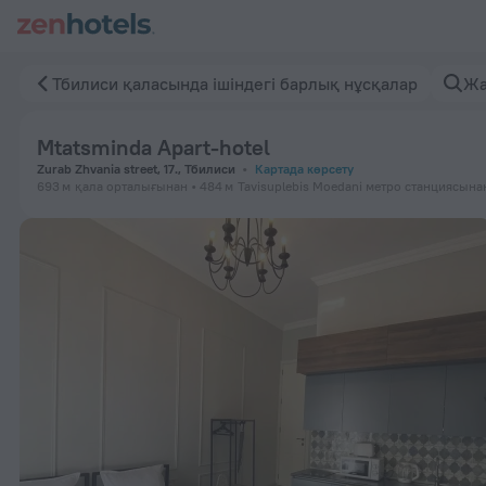
Mtatsminda Apart-hotel, Тбилиси қаласында — Қазір ZenHot
Тбилиси қаласында ішіндегі барлық нұсқалар
Жа
Mtatsminda Apart-hotel
Zurab Zhvania street, 17., Тбилиси
Картада көрсету
693 м
қала орталығынан
484 м
Tavisuplebis Moedani метро станциясына