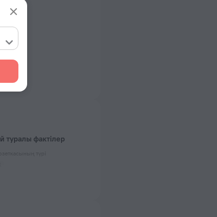
й туралы фактілер
озеткасының түрі
 50 Гц
жалғанған)
 50 Гц