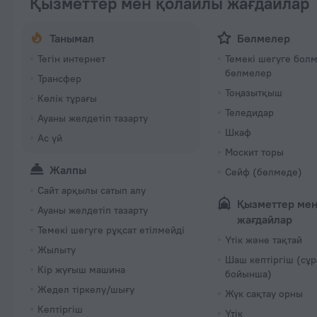
Қызметтер мен қолайлы жағдайлар
Танымал
Бөлмелер
Тегін интернет
Темекі шегуге бол
бөлмелер
Трансфер
Тоңазытқыш
Көлік тұрағы
Теледидар
Ауаны желдетіп тазарту
Шкаф
Ас үй
Москит торы
Жалпы
Сейф (бөлмеде)
Сайт арқылы сатып алу
Қызметтер мен
Ауаны желдетіп тазарту
жағдайлар
Темекі шегуге рұқсат етілмейді
Үтік және тақтай
Жылыту
Шаш кептіргіш (сұ
Кір жуғыш машина
бойынша)
Жедел тіркелу/шығу
Жүк сақтау орны
Кептіргіш
Үтік