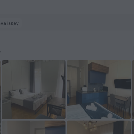
els.com сайтында брондаңыз
ңа іздеу
н