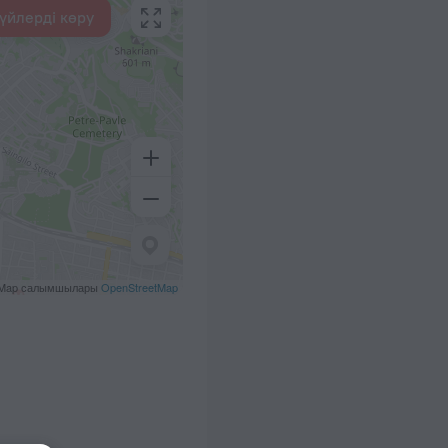
үйлерді көру
tMap салымшылары
OpenStreetMap