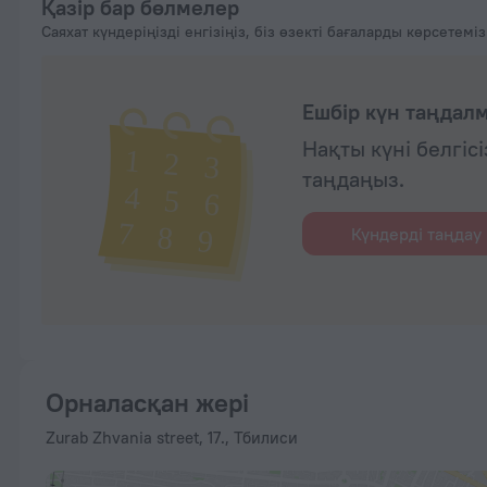
Қазір бар бөлмелер
Саяхат күндеріңізді енгізіңіз, біз өзекті бағаларды көрсетеміз
Ешбір күн таңдал
Нақты күні белгіс
таңдаңыз.
Күндерді таңдау
Орналасқан жері
Zurab Zhvania street, 17., Тбилиси