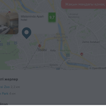
Жақын маңдағы қонақ 
Mtatsminda Apart-
9,7
hotel
© OpenStree
кті жерлер
isi Zoo
2,2 км
e Park
4 км
йлар