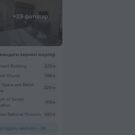
+23 фотолар
маңдағы көрнекі жерлер
ament Building
229 м
eti Church
268 м
si Opera and Ballet
320 м
re
m of Soviet
419 м
ation
ian National Museum
432 м
ртадағы көрінісі
•
24