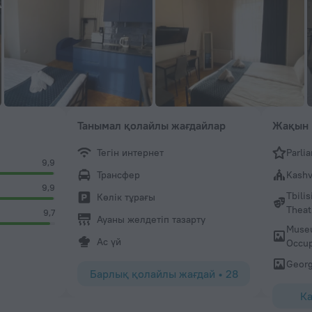
Танымал қолайлы жағдайлар
Жақын 
Тегін интернет
Parli
9,9
Трансфер
Kashv
9,9
Tbili
Көлік тұрағы
Theat
9,7
Ауаны желдетіп тазарту
Museu
Ас үй
Occup
Georg
Барлық қолайлы жағдай
•
28
Ка