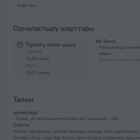
Лифт жоқ
Орналастыру шарттары
Бесік
Тіркелу және шығу
Максималды соманы
Тіркелу
керек
14:00 кейін
Бағасын көрсетуіңі
Шығу
12:00 дейін
Төлем
қонақүйде
Қонақ үй валютасымен қолма-қол ақшалай — GEL
Сайтта
Кейбір тарифтерді онлайн брондау кезінде банк картасымен төлеуге
болады. Егер сізде бар болса, промокодты пайдалану арқыл