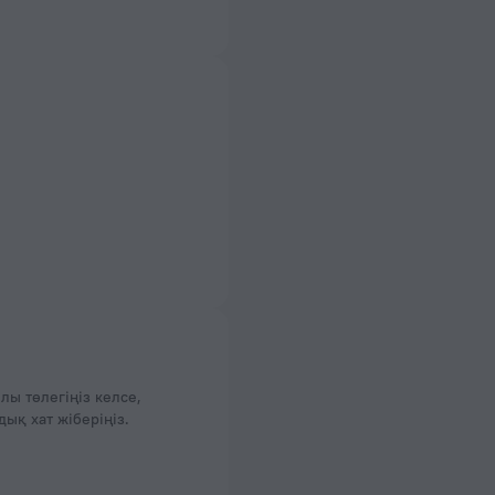
лы төлегіңіз келсе,
қ хат жіберіңіз.