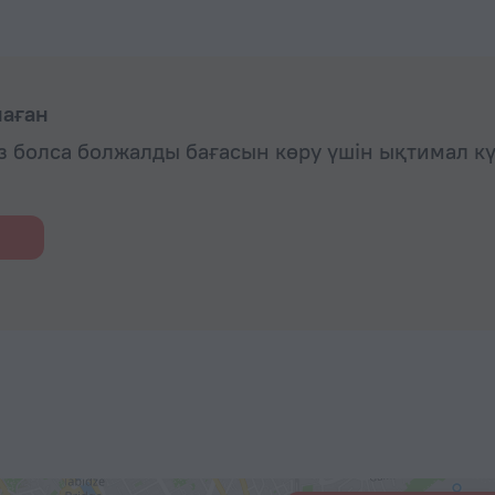
маған
із болса болжалды бағасын көру үшін ықтимал к