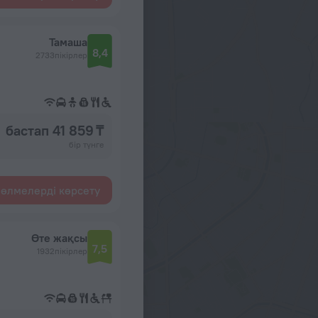
Тамаша
8,4
2733пікірлер
бастап 41 859 ₸
бір түнге
өлмелерді көрсету
Өте жақсы
7,5
1932пікірлер