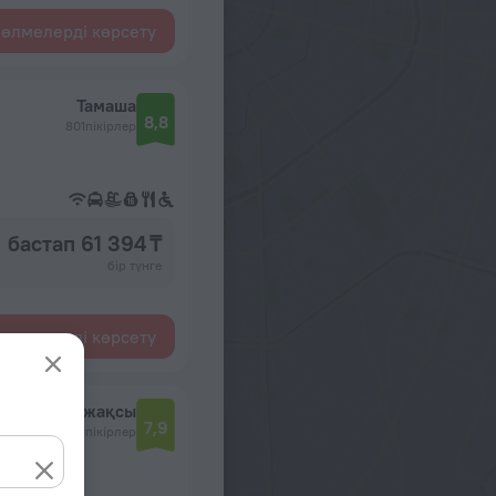
өлмелерді көрсету
Тамаша
8,8
801пікірлер
бастап 61 394 ₸
бір түнге
өлмелерді көрсету
Өте жақсы
7,9
890пікірлер