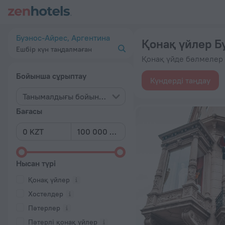
20 үздік Қонақ үйлер Буэнос-Айрес қаласында 2026 бастап 
Буэнос-Айрес, Аргентина
Қонақ үйлер Б
Ешбір күн таңдалмаған
Қонақ үйде бөлмелер 
Бойынша сұрыптау
Күндерді таңдау
Танымалдығы бойынша
Бағасы
Нысан түрі
Қонақ үйлер
Хостелдер
Пәтерлер
Пәтерлі қонақ үйлер