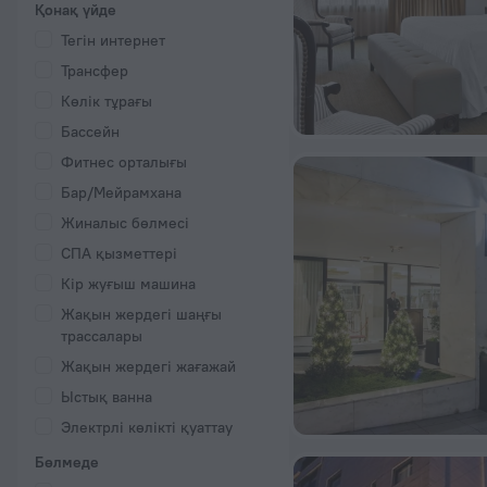
Қонақ үйде
Тегін интернет
Трансфер
Көлік тұрағы
Бассейн
Фитнес орталығы
Бар/Мейрамхана
Жиналыс бөлмесі
СПА қызметтері
Кір жуғыш машина
Жақын жердегі шаңғы
трассалары
Жақын жердегі жағажай
Ыстық ванна
Электрлі көлікті қуаттау
Бөлмеде