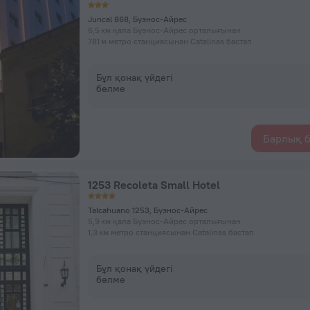
Juncal 868, Буэнос-Айрес
6,5 км қала Буэнос-Айрес орталығынан
781 м метро станциясынан Catalinas бастап
Бұл қонақ үйдегі
бөлме
Барлық б
1253 Recoleta Small Hotel
Talcahuano 1253, Буэнос-Айрес
5,9 км қала Буэнос-Айрес орталығынан
1,3 км метро станциясынан Catalinas бастап
Бұл қонақ үйдегі
бөлме