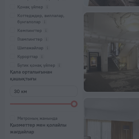
Қонақ үйлер
Коттедждер, виллалар,
бунгалолар
Кемпингтер
Глампингтер
Шипажайлар
Курорттар
Бутик қонақ үйлер
Қала орталығынан
қашықтығы
Метроның жанында
Қызметтер мен қолайлы
жағдайлар