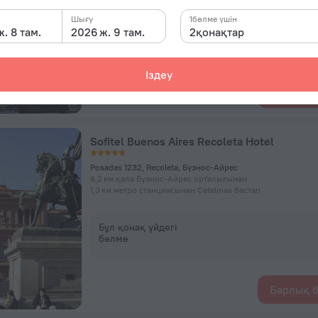
Шығу
1бөлме үшін
. 8 там.
2026 ж. 9 там.
Бұл қонақ үйдегі
2қонақтар
бөлме
Іздеу
Барлық б
Sofitel Buenos Aires Recoleta Hotel
Posadas 1232, Recoleta, Буэнос-Айрес
6,2 км қала Буэнос-Айрес орталығынан
1,3 км метро станциясынан Catalinas бастап
Бұл қонақ үйдегі
бөлме
Барлық б