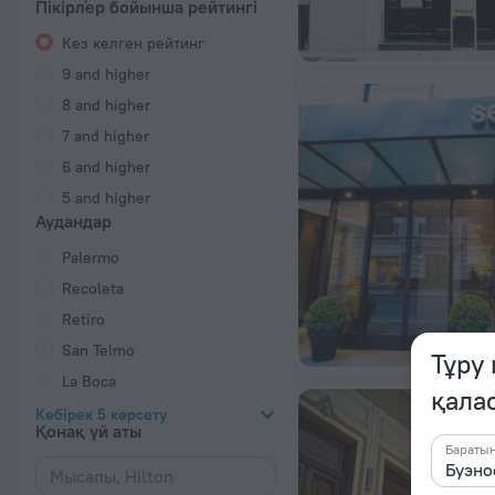
Пікірлер бойынша рейтингі
Кез келген рейтинг
9 and higher
8 and higher
7 and higher
6 and higher
5 and higher
Аудандар
Palermo
Recoleta
Retiro
San Telmo
Тұру
La Boca
қала
Көбірек 5 көрсету
Қонақ үй аты
Бараты