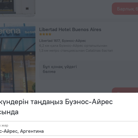
Барлық б
Libertad Hotel Buenos Aires
Libertad 1617, Буэнос-Айрес
6,2 км қала Буэнос-Айрес орталығынан
1,3 км метро станциясынан Catalinas бастап
Бұл қонақ үйдегі
бөлме
Барлық б
 күндерін таңдаңыз Буэнос-Айрес
сында
Art Factory San Telmo
н жер
Piedras 545, San Telmo, Буэнос-Айрес
6,3 км қала Буэнос-Айрес орталығынан
1,5 км метро станциясынан Leandro N. Alem бастап