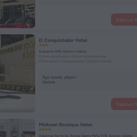
Барлық б
El Conquistador Hotel
Suipacha 948, Буэнос-Айрес
6,3 км қала Буэнос-Айрес орталығынан
738 м метро станциясынан Catalinas бастап
Бұл қонақ үйдегі
бөлме
Барлық б
Midtown Boutique Hotel
Diagonal Norte Av. Roque Saenz Peña 1178, Буэнос-Айрес