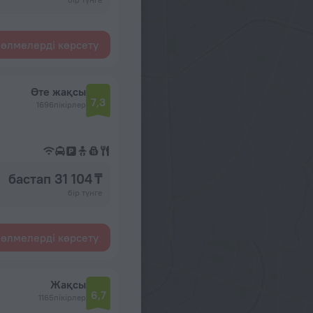
өлмелерді көрсету
Өте жақсы
7,3
1696пікірлер
бастап 31 104 ₸
бір түнге
өлмелерді көрсету
Жақсы
6,7
1165пікірлер