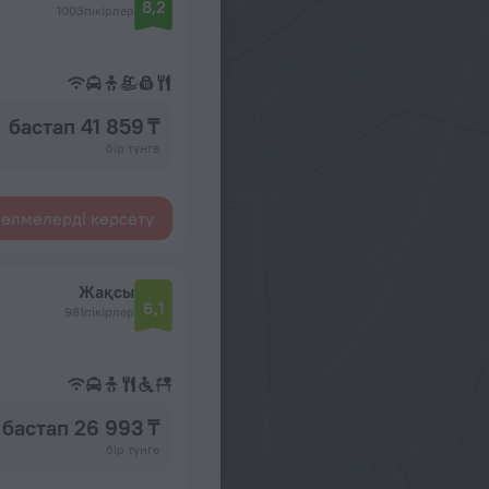
8,2
1003пікірлер
бастап 41 859 ₸
бір түнге
өлмелерді көрсету
Жақсы
6,1
981пікірлер
бастап 26 993 ₸
бір түнге