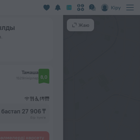
Кіру
Жаю
былды
з.
Тамаша
8,0
1529пікірлер
бастап 27 906 ₸
бір түнге
өлмелерді көрсету