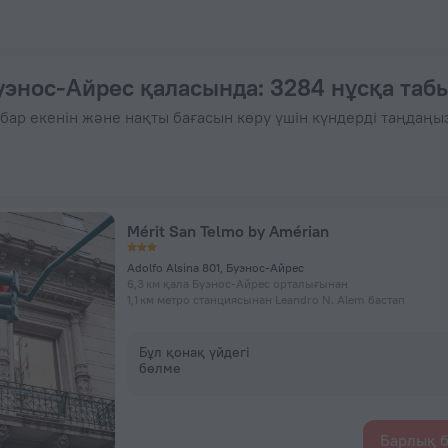
12 613 ₸ — Қазір ZenHotels.com сайтында брондаңыз
уэнос-Айрес қаласында
: 3284 нұсқа та
бар екенін және нақты бағасын көру үшін күндерді таңдаңы
Mérit San Telmo by Amérian
Adolfo Alsina 801, Буэнос-Айрес
6,3 км қала Буэнос-Айрес орталығынан
1,1 км метро станциясынан Leandro N. Alem бастап
Бұл қонақ үйдегі
бөлме
Барлық б