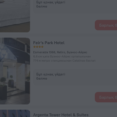
Бұл қонақ үйдегі
бөлме
Барлық б
Feir's Park Hotel
Esmeralda 1366, Retiro, Буэнос-Айрес
6,6 км қала Буэнос-Айрес орталығынан
774 м метро станциясынан Catalinas бастап
Бұл қонақ үйдегі
бөлме
Барлық б
Argenta Tower Hotel & Suites