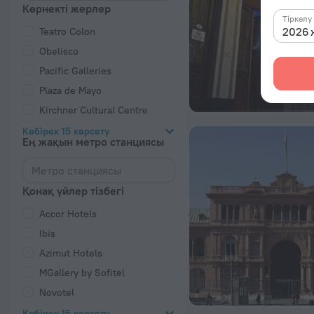
Көрнекті жерлер
Тіркелу
2026 ж
Teatro Colon
Obelisco
Pacific Galleries
Plaza de Mayo
Kirchner Cultural Centre
Көбірек 15 көрсету
Ең жақын метро станциясы
Қонақ үйлер тізбегі
Accor Hotels
Ibis
Azimut Hotels
MGallery by Sofitel
Novotel
Көбірек 15 көрсету