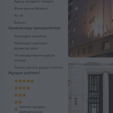
Ауаны желдетіп тазарту
Жеке ванна бөлмесі
Ас үй
Балкон
Орналастыру ерекшеліктері
Балаларға ыңғайлы
Мүмкіндігі шектеулі
қонақтар үшін
Үй жануарларына рұқсат
етіледі
Темекі шегуге рұқсат етілген
Жұлдыз рейтингі
немесе жұлдыз
рейтингісінсіз