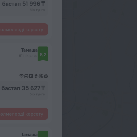
бастап 51 996 ₸
бір түнге
өлмелерді көрсету
Тамаша
8,2
911пікірлер
бастап 35 627 ₸
бір түнге
өлмелерді көрсету
Тамаша