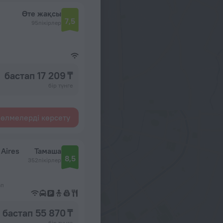
Өте жақсы
7,5
95пікірлер
бастап 17 209 ₸
бір түнге
өлмелерді көрсету
Aires
Тамаша
8,5
352пікірлер
ап
бастап 55 870 ₸
бір түнге