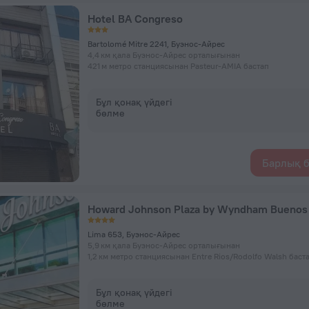
Hotel BA Congreso
Bartolomé Mitre 2241, Буэнос-Айрес
4,4 км қала Буэнос-Айрес орталығынан
421 м метро станциясынан Pasteur-AMIA бастап
Бұл қонақ үйдегі
бөлме
Барлық б
Howard Johnson Plaza by Wyndham Buenos 
Lima 653, Буэнос-Айрес
5,9 км қала Буэнос-Айрес орталығынан
1,2 км метро станциясынан Entre Rios/Rodolfo Walsh баст
Бұл қонақ үйдегі
бөлме