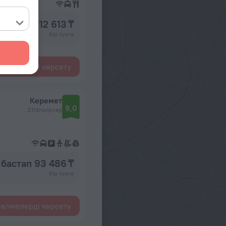
бастап 12 613 ₸
бір түнге
өлмелерді көрсету
Керемет
9,0
2113пікірлер
бастап 93 486 ₸
бір түнге
өлмелерді көрсету