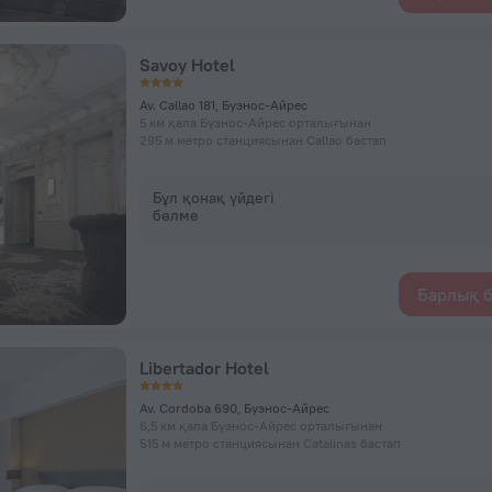
Savoy Hotel
Av. Callao 181, Буэнос-Айрес
5 км қала Буэнос-Айрес орталығынан
295 м метро станциясынан Callao бастап
Бұл қонақ үйдегі
бөлме
Барлық б
Libertador Hotel
Av. Cordoba 690, Буэнос-Айрес
6,5 км қала Буэнос-Айрес орталығынан
515 м метро станциясынан Catalinas бастап