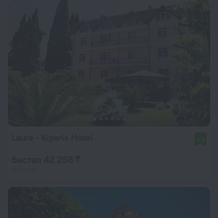
Laura - Kiparis Hotel
9,6
бастап 42 258 ₸
бір түнге