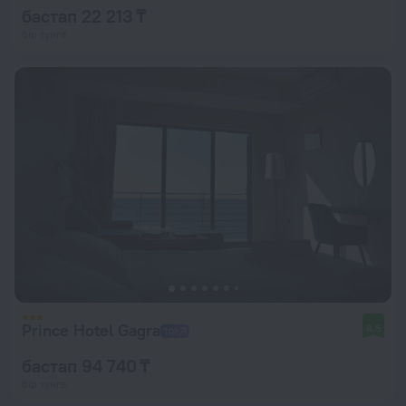
бастап 22 213 ₸
бір түнге
Prince Hotel Gagra
8,5
бастап 94 740 ₸
бір түнге