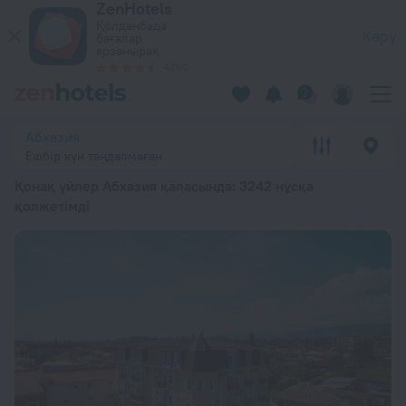
ZenHotels
20 үздік Қонақ үйлер Абхазия қаласында 2026 бастап 18 65
Қолданбада
Көру
бағалар
арзанырақ
4260
Абхазия
Ешбір күн таңдалмаған
Қонақ үйлер Абхазия қаласында
: 3242 нұсқа
қолжетімді