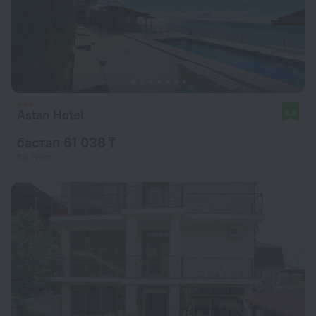
Astan Hotel
8,6
бастап 61 038 ₸
бір түнге