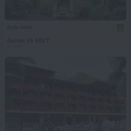
Arda Hotel
9,3
бастап 36 982 ₸
бір түнге