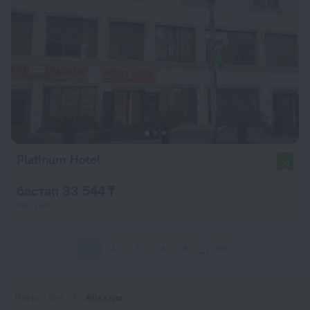
Platinum Hotel
10
бастап 33 544 ₸
бір түнге
1
2
3
4
5
163
Негізгі бет
Абхазия