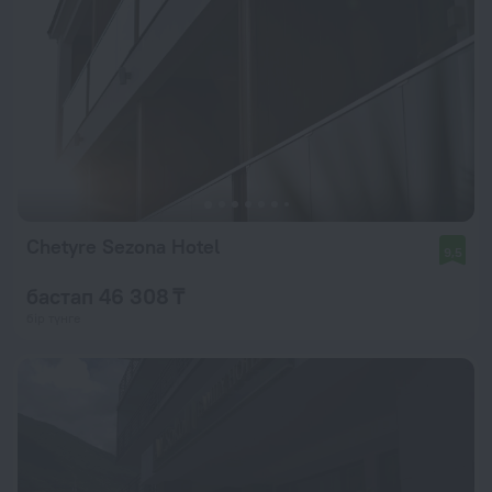
Chetyre Sezona Hotel
9,5
бастап 46 308 ₸
бір түнге