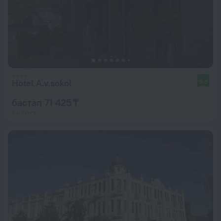
Hotel A.v.sokol
9,3
бастап 71 425 ₸
бір түнге