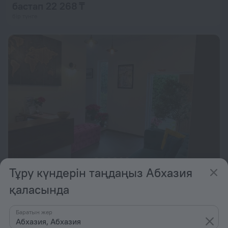
бастап 22 268 ₸
бір түнге
Тұру күндерін таңдаңыз Абхазия
Travel Mini-hotel
9,3
қаласында
бастап 28 316 ₸
бір түнге
Баратын жер
Абхазия, Абхазия