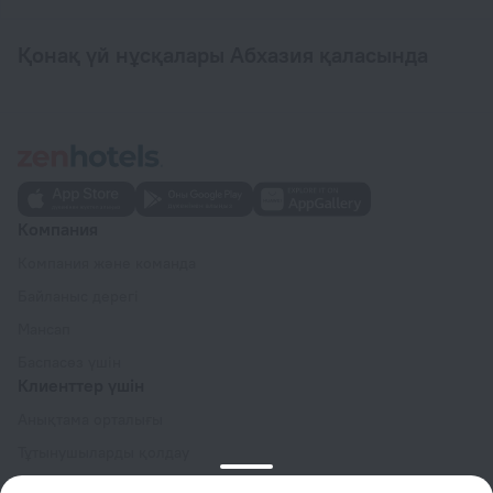
Қонақ үй нұсқалары Абхазия қаласында
Компания
Компания және команда
Байланыс дерегі
Мансап
Баспасөз үшін
Клиенттер үшін
Анықтама орталығы
Тұтынушыларды қолдау
Саяхатшы блогы