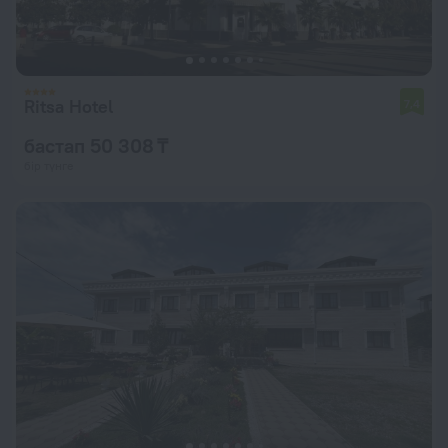
Ritsa Hotel
7,4
бастап 50 308 ₸
бір түнге