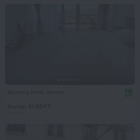
Kurortny Hotel Verano
9,8
бастап 51 684 ₸
бір түнге