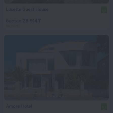
Lucette Guest House
8,8
бастап 28 914 ₸
бір түнге
Amore Hotel
8,1