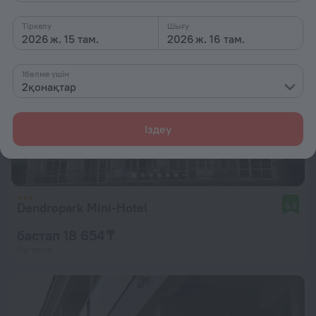
Тіркелу
Шығу
2026 ж. 15 там.
2026 ж. 16 там.
1бөлме үшін
2қонақтар
Іздеу
Dendropark Mini-Hotel
8,8
бастап 18 654 ₸
бір түнге