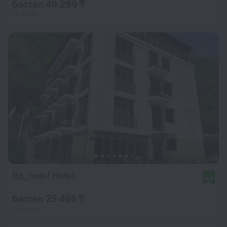
бастап 46 299 ₸
бір түнге
Rit_hotel Hotel
9,3
бастап 25 496 ₸
бір түнге