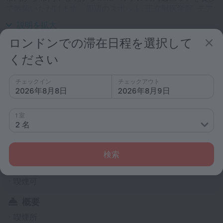
で散策いただけます。周辺のスポット: 王立獣医学院, テア
トロ テクニス および ココ ロンドン.
説明を拡大
ロンドンでの滞在日程を選択して
ホテルに関する情報
ください
コンセントの種類
Gタイプ
チェックイン
チェックアウト
230 V / 50 Hz
ホテル情報を表示する
2026年8月8日
2026年8月9日
サービスおよびアメニティ
1 室
2 名
人気
無料インターネット
検索
ペット可
喫煙可
概要
喫煙所